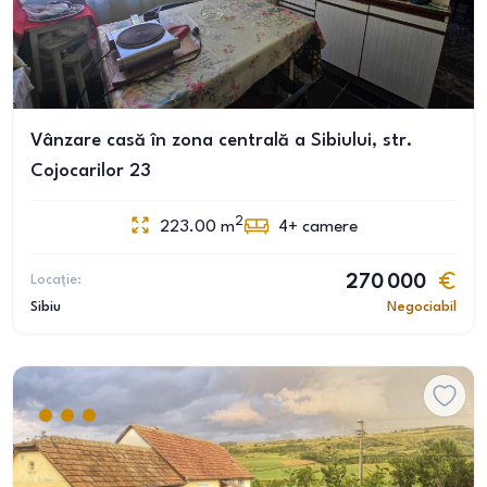
Vânzare casă în zona centrală a Sibiului, str.
Cojocarilor 23
2
223.00
m
4+
camere
Locație:
270 000
Sibiu
Negociabil