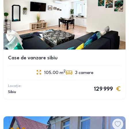
Case de vanzare sibiu
2
105.00
m
3
camere
Locație:
129 999
Sibiu