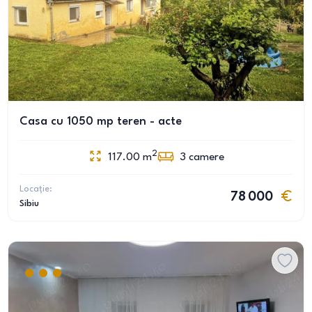
Casa cu 1050 mp teren - acte
2
117.00
m
3
camere
Locație:
78 000
Sibiu