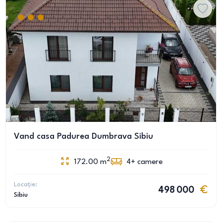
Vand casa Padurea Dumbrava Sibiu
2
172.00
m
4+
camere
Locație:
498 000
Sibiu