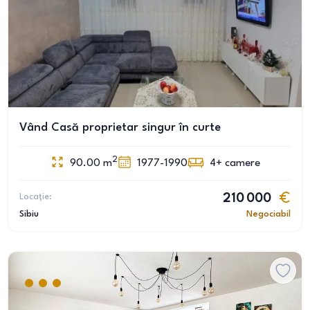
Vând Casă proprietar singur în curte
2
90.00
m
1977-1990
4+
camere
Locație:
210 000
Sibiu
Negociabil