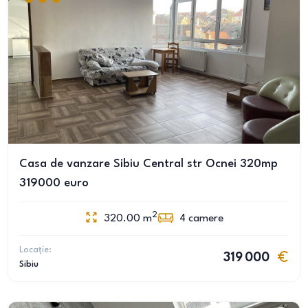
Casa de vanzare Sibiu Central str Ocnei 320mp
319000 euro
2
320.00
m
4
camere
Locație:
319 000
Sibiu