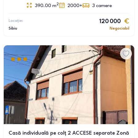
2
390.00
m
2000+
3
camere
Locație:
120 000
Sibiu
Negociabil
Casă individuală pe colț 2 ACCESE separate Zonă