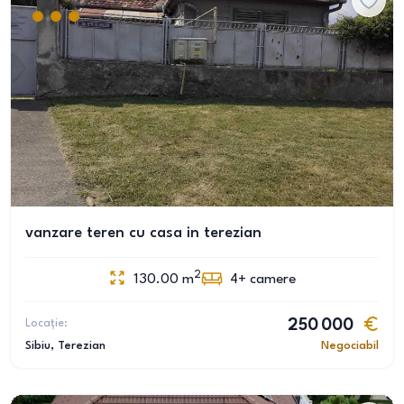
vanzare teren cu casa in terezian
2
130.00
m
4+
camere
Locație:
250 000
Sibiu
, Terezian
Negociabil