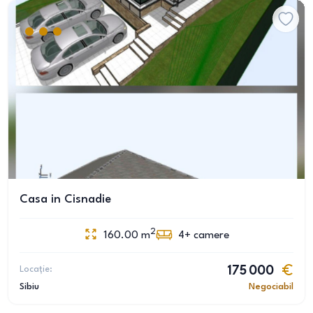
Casa in Cisnadie
2
160.00
m
4+
camere
Locație:
175 000
Sibiu
Negociabil