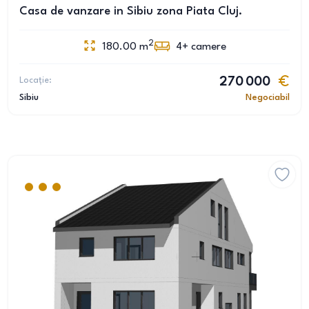
Casa de vanzare in Sibiu zona Piata Cluj.
2
180.00
m
4+
camere
Locație:
270 000
Sibiu
Negociabil