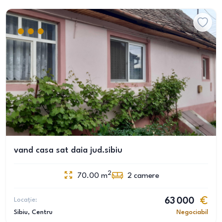
vand casa sat daia jud.sibiu
2
70.00
m
2
camere
Locație:
63 000
Sibiu
, Centru
Negociabil