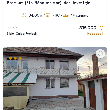
Premium (Str. Rândunelelor) Ideal Investiție
2
84.00
m
<1977
4+
camere
Locație:
335 000
Sibiu
, Calea Poplacii
Negociabil