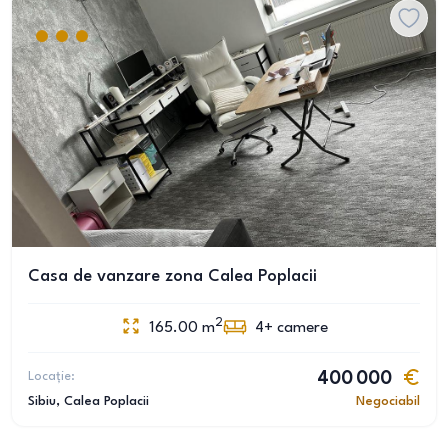
Casa de vanzare zona Calea Poplacii
2
165.00
m
4+
camere
Locație:
400 000
Sibiu
, Calea Poplacii
Negociabil