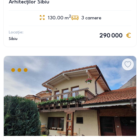
Arhitecților Sibiu
2
130.00
m
3
camere
Locație:
290 000
Sibiu