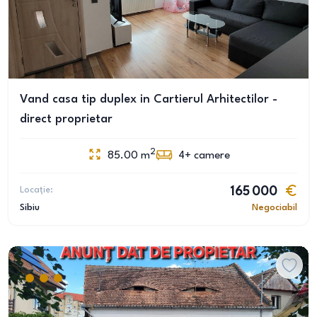
Vand casa tip duplex in Cartierul Arhitectilor -
direct proprietar
2
85.00
m
4+
camere
Locație:
165 000
Sibiu
Negociabil