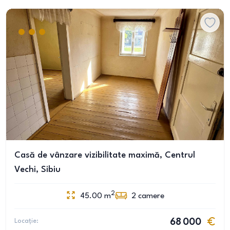
Casă de vânzare vizibilitate maximă, Centrul
Vechi, Sibiu
2
45.00
m
2
camere
Locație:
68 000