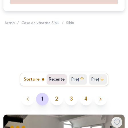
Acasă
/
Case de vânzare Sibiu
/
Sibiu
Sortare
Recente
Preț
Preț
crescător
descrescător
1
2
3
4