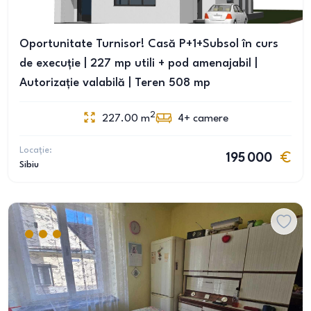
Oportunitate Turnisor! Casă P+1+Subsol în curs
de execuție | 227 mp utili + pod amenajabil |
Autorizație valabilă | Teren 508 mp
2
227.00
m
4+
camere
Locație:
195 000
Sibiu