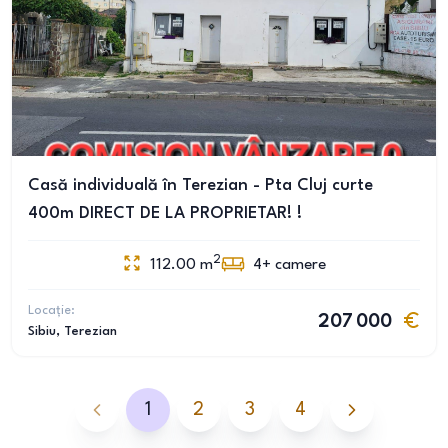
Casă individuală în Terezian - Pta Cluj curte
400m DIRECT DE LA PROPRIETAR! !
2
112.00
m
4+
camere
Locație:
207 000
Sibiu
, Terezian
1
2
3
4