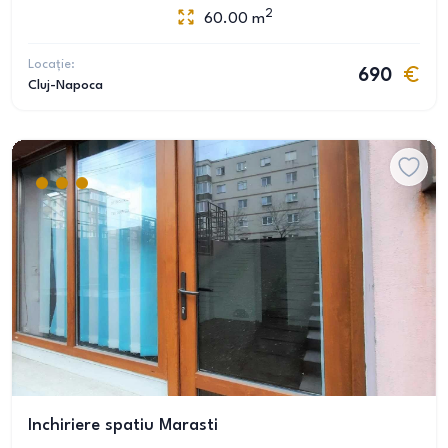
2
60.00
m
Locație:
690
Cluj-Napoca
Inchiriere spatiu Marasti