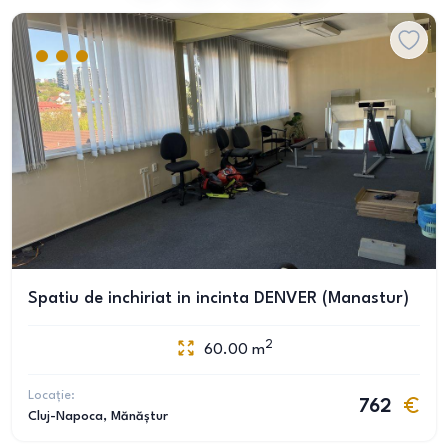
Spatiu de inchiriat in incinta DENVER (Manastur)
2
60.00
m
Locație:
762
Cluj-Napoca
, Mănăștur