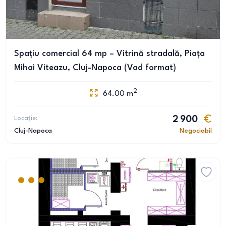
Spațiu comercial 64 mp – Vitrină stradală, Piața
Mihai Viteazu, Cluj-Napoca (Vad format)
2
64.00
m
Locație:
2 900
Cluj-Napoca
Negociabil