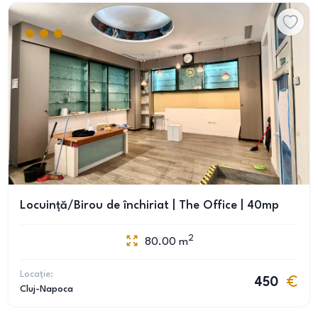
Locuință/Birou de închiriat | The Office | 40mp
2
80.00
m
Locație:
450
Cluj-Napoca