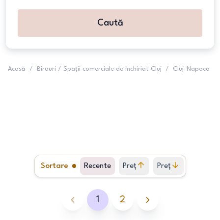
Caută
Acasă
/
Birouri / Spații comerciale de închiriat Cluj
/
Cluj-Napoca
Sortare
Recente
Preț
Preț
crescător
descrescător
1
2