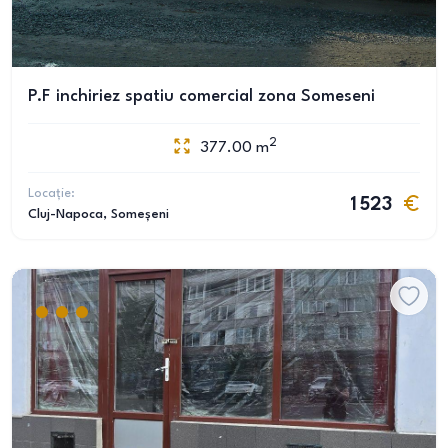
P.F inchiriez spatiu comercial zona Someseni
2
377.00
m
Locație:
1 523
Cluj-Napoca
, Someșeni