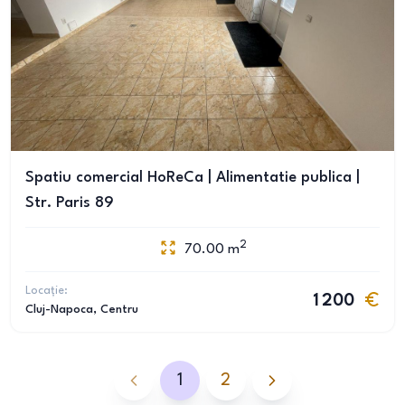
Spatiu comercial HoReCa | Alimentatie publica |
Str. Paris 89
2
70.00
m
Locație:
1 200
Cluj-Napoca
, Centru
1
2