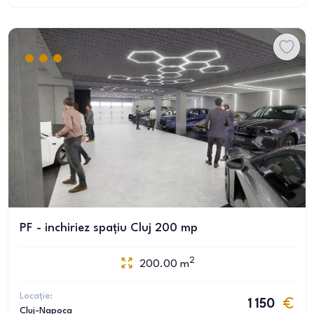
PF - inchiriez spațiu Cluj 200 mp
2
200.00
m
Locație:
1 150
Cluj-Napoca