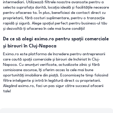
intermediari. Utilizează filtrele noastre avansate pentru a
selecta suprafața dorită, locația ideală și facilitățile necesare
pentru afacerea ta. În plus, beneficiezi de contact direct cu
proprietarii, fără costuri suplimentare, pentru o tranzacție
rapidă și sigură. Alege spațiul perfect pentru business-ul tău
și dezvoltă-ți afacerea în cele mai bune condiții!
De ce să alegi eximo.ro pentru spații comerciale
și birouri în Cluj-Napoca
Eximo.ro este platforma de încredere pentru antreprenorii
care caută spații comerciale și birouri de închiriat în Cluj-
Napoca. Cu anunțuri verificate, actualizate zilnic și fără
comisioane ascunse, îți oferim acces la cele mai bune
oportunități imobiliare din piață. Economisește timp folosind
filtre inteligente și intră în legătură direct cu proprietarii.
Alegând eximo.ro, faci un pas sigur către succesul afacerii
tale!