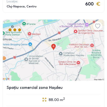
Locație:
600
Cluj-Napoca
, Centru
Spațiu comercial zona Hașdeu
2
88.00
m