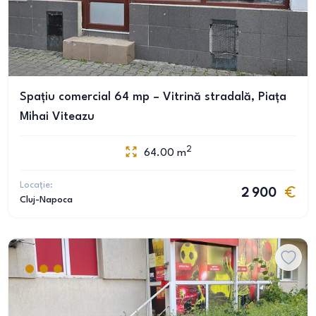
Spațiu comercial 64 mp – Vitrină stradală, Piața
Mihai Viteazu
2
64.00
m
Locație:
2 900
Cluj-Napoca