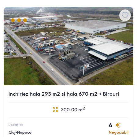
inchiriez hala 293 m2 si hala 670 m2 + Birouri
2
300.00
m
Locație:
6
Cluj-Napoca
Negociabil