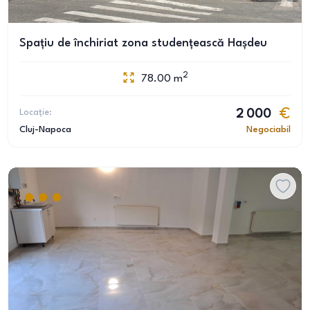
Spațiu de închiriat zona studențească Hașdeu
2
78.00
m
Locație:
2 000
Cluj-Napoca
Negociabil