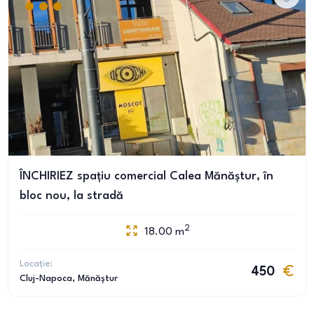
ÎNCHIRIEZ spațiu comercial Calea Mănăștur, în
bloc nou, la stradă
2
18.00
m
Locație:
450
Cluj-Napoca
, Mănăștur