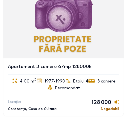
Apartament 3 camere 67mp 128000E
2
4.00
m
1977-1990
Etajul 4
3
camere
Decomandat
Locație:
128 000
Constanța
, Casa de Cultură
Negociabil