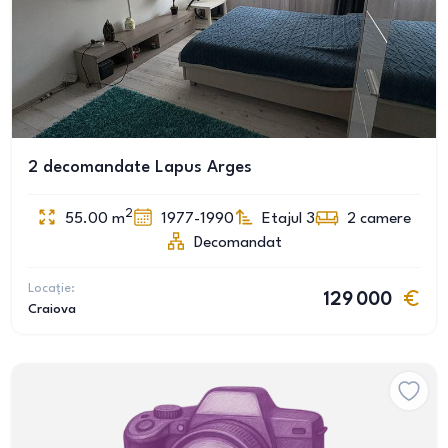
2 decomandate Lapus Arges
2
55.00
m
1977-1990
Etajul 3
2
camere
Decomandat
Locație:
129 000
Craiova