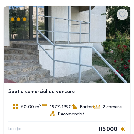
Spatiu comercial de vanzare
2
50.00
m
1977-1990
Parter
2
camere
Decomandat
Locație:
115 000