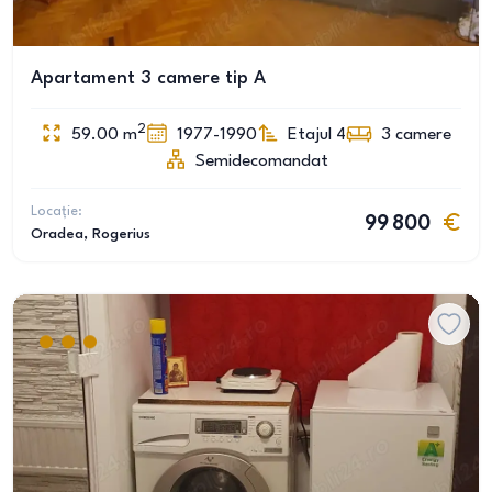
Apartament 3 camere tip A
2
59.00
m
1977-1990
Etajul 4
3
camere
Semidecomandat
Locație:
99 800
Oradea
, Rogerius