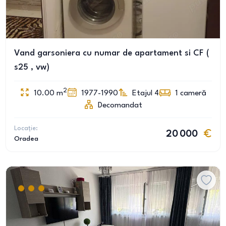
Vand garsoniera cu numar de apartament si CF (
s25 , vw)
2
10.00
m
1977-1990
Etajul 4
1
cameră
Decomandat
Locație:
20 000
Oradea