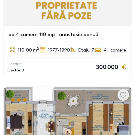
ap 4 camere 110 mp i anastasie panu3
2
110.00
m
1977-1990
Etajul 7
4+
camere
Locație:
300 000
Sector 3