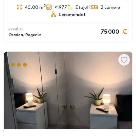
2
40.00
m
<1977
Etajul 1
2
camere
Decomandat
Locație:
75 000
Oradea
, Rogerius