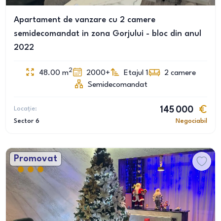
Apartament de vanzare cu 2 camere
semidecomandat in zona Gorjului - bloc din anul
2022
2
48.00
m
2000+
Etajul 1
2
camere
Semidecomandat
Locație:
145 000
Sector 6
Negociabil
Promovat