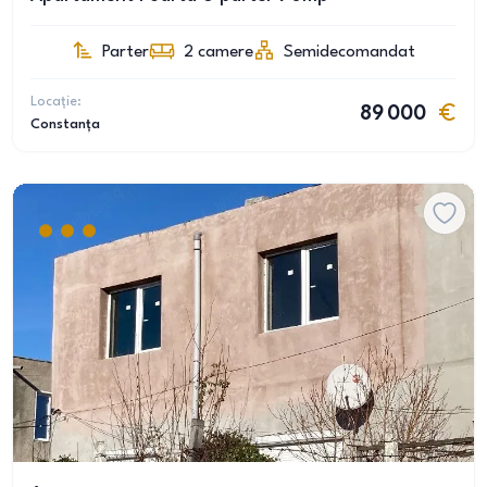
Parter
2
camere
Semidecomandat
Locație:
89 000
Constanța