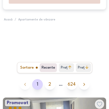
Acasă
/
Apartamente de vânzare
Sortare
Recente
Preț
Preț
crescător
descrescător
1
2
…
624
Promovat