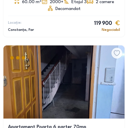
2
60.00
m
2000+
Etajul 3
2
camere
Decomandat
Locație:
119 900
Constanța
, Far
Negociabil
Apartament Poarta 6 parter 70mp