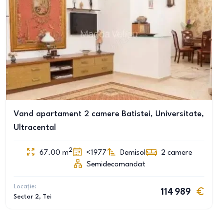
Vand apartament 2 camere Batistei, Universitate,
Ultracental
2
67.00
m
<1977
Demisol
2
camere
Semidecomandat
Locație:
114 989
Sector 2
, Tei