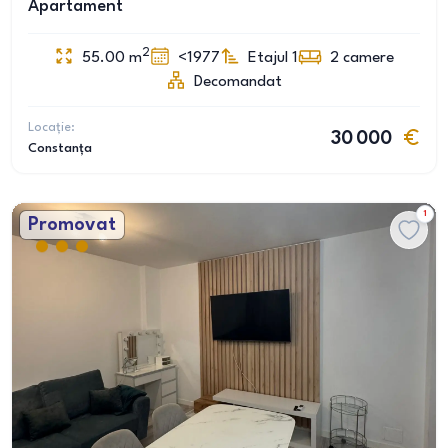
Apartament
2
55.00
m
<1977
Etajul 1
2
camere
Decomandat
Locație:
30 000
Constanța
1
Promovat