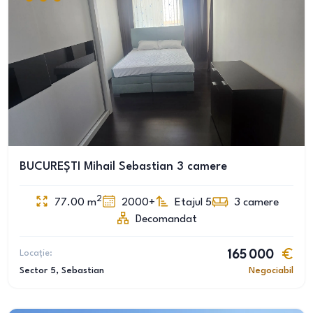
BUCUREȘTI Mihail Sebastian 3 camere
2
77.00
m
2000+
Etajul 5
3
camere
Decomandat
Locație:
165 000
Sector 5
, Sebastian
Negociabil