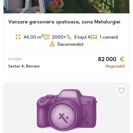
Vanzare garsoniera spatioasa, zona Metalurgiei
2
44.00
m
2000+
Etajul 4
1
cameră
Decomandat
Locație:
82 000
Sector 4
, Berceni
Negociabil