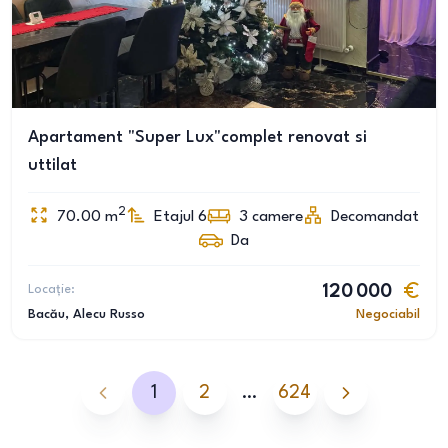
Apartament "Super Lux"complet renovat si
uttilat
2
70.00
m
Etajul 6
3
camere
Decomandat
Da
Locație:
120 000
Bacău
, Alecu Russo
Negociabil
1
2
…
624