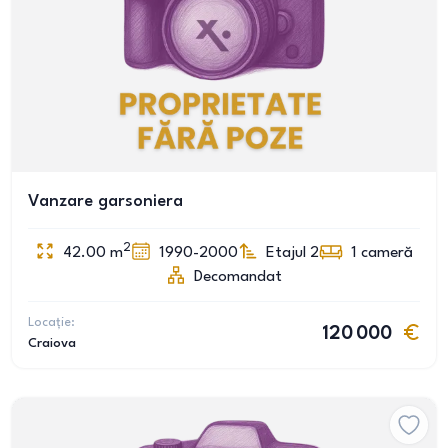
Vanzare garsoniera
2
42.00
m
1990-2000
Etajul 2
1
cameră
Decomandat
Locație:
120 000
Craiova