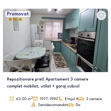
Promovat
Repozitionare pret! Apartament 3 camere
complet mobilat, utilat + garaj subsol
2
63.00
m
1977-1990
Etajul 4
3
camere
Semidecomandat
Da