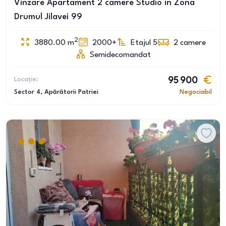
Vinzare Apartament 2 camere Studio in Zona
Drumul Jilavei 99
2
3880.00
m
2000+
Etajul 5
2
camere
Semidecomandat
Locație:
95 900
Sector 4
, Apărătorii Patriei
Negociabil