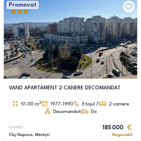
Promovat
VAND APARTAMENT 2 CANERE DECOMANDAT
2
51.00
m
1977-1990
Etajul 7
2
camere
Decomandat
Da
Locație:
185 000
Cluj-Napoca
, Mărăști
Negociabil