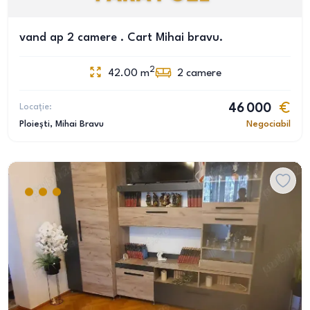
vand ap 2 camere . Cart Mihai bravu.
2
42.00
m
2
camere
Locație:
46 000
Ploiești
, Mihai Bravu
Negociabil