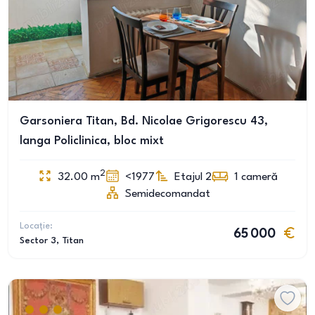
Garsoniera Titan, Bd. Nicolae Grigorescu 43,
langa Policlinica, bloc mixt
2
32.00
m
<1977
Etajul 2
1
cameră
Semidecomandat
Locație:
65 000
Sector 3
, Titan