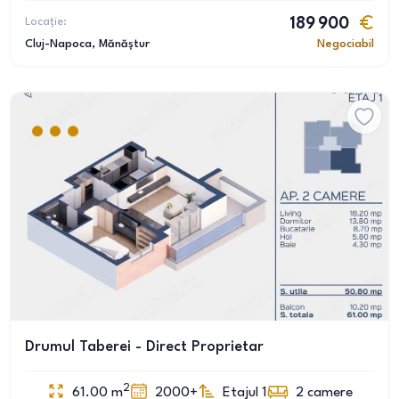
Locație:
189 900
Cluj-Napoca
, Mănăștur
Negociabil
Drumul Taberei - Direct Proprietar
2
61.00
m
2000+
Etajul 1
2
camere