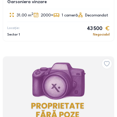
Garsoniera vinzare
2
31.00
m
2000+
1
cameră
Decomandat
Locație:
43 500
Sector 1
Negociabil