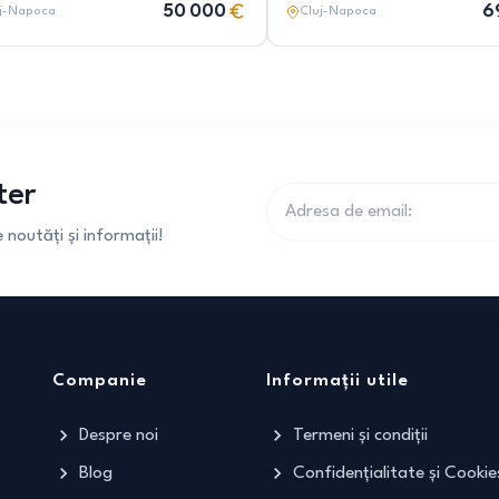
50 000
6
j-Napoca
Cluj-Napoca
ter
noutăți și informații!
Companie
Informații utile
Despre noi
Termeni și condiții
Blog
Confidențialitate și Cookie