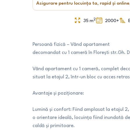
Asigurare pentru locuința ta, rapid și online
2
35
m
2000+
Persoană fizică – Vând apartament
decomandat cu 1 cameră în Florești str.Gh. D
Vând apartament cu 1 cameră, complet deco
situat la etajul 2, într-un bloc cu acces retra
Avantaje și poziționare:
Lumină și confort: Fiind amplasat la etajul 2
o orientare ideală, locuința fiind inundată d
caldă și primitoare.