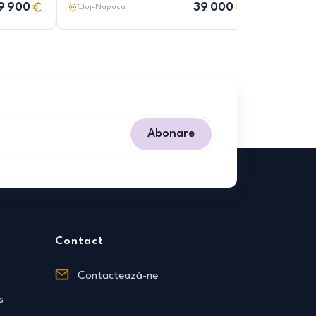
9 900
39 000
Cluj-Napoca
Cluj-Nap
Abonare
Contact
Contactează-ne
s