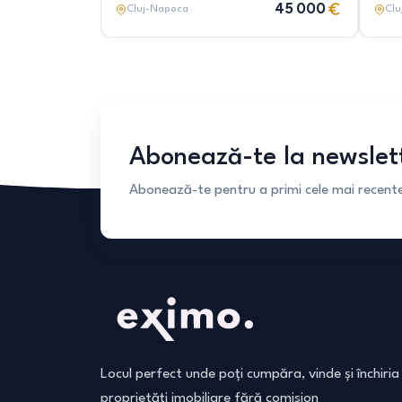
45 000
Cluj-Napoca
Clu
Abonează-te la newslet
Abonează-te pentru a primi cele mai recente 
Locul perfect unde poți cumpăra, vinde și închiria
proprietăți imobiliare fără comision