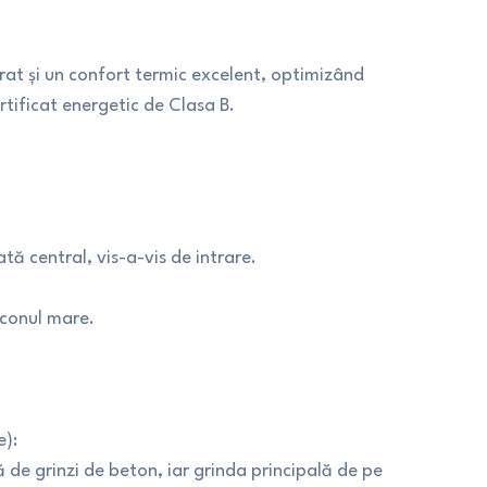
curat și un confort termic excelent, optimizând
ertificat energetic de Clasa B.
ă central, vis-a-vis de intrare.
lconul mare.
e):
ă de grinzi de beton, iar grinda principală de pe