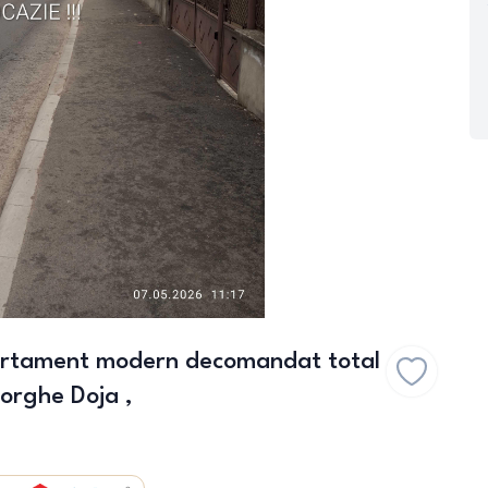
artament modern decomandat total
eorghe Doja ,