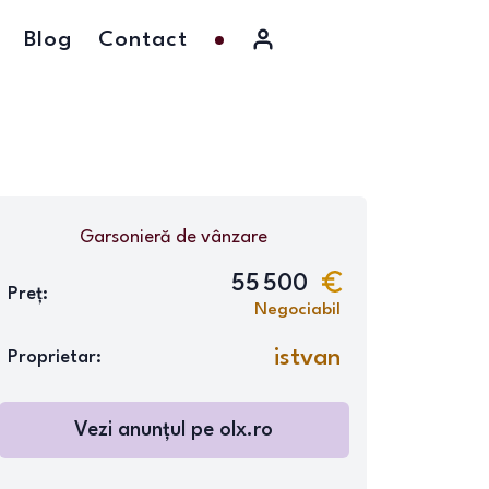
Blog
Contact
Garsonieră
de vânzare
55 500
Preț:
Negociabil
istvan
Proprietar:
Vezi anunțul pe
olx.ro