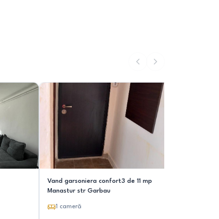
Vand garsoniera confort3 de 11 mp
Vand gars
Manastur str Garbau
1
camer
1
cameră