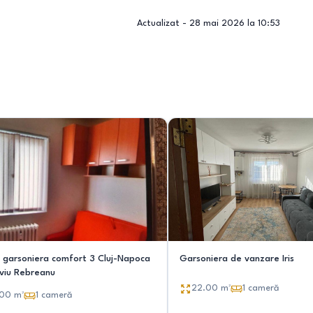
Actualizat -
28 mai 2026 la 10:53
 garsoniera comfort 3 Cluj-Napoca
Garsoniera de vanzare Iris
iviu Rebreanu
22.00
m²
1
cameră
.00
m²
1
cameră