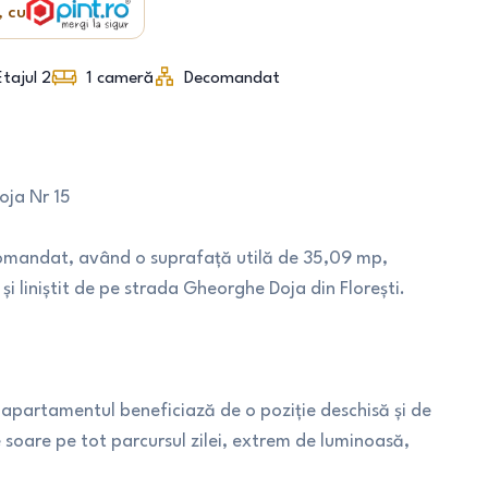
, cu
Etajul 2
1
cameră
Decomandat
oja Nr 15
mandat, având o suprafață utilă de 35,09 mp,
s și liniștit de pe strada Gheorghe Doja din Florești.
, apartamentul beneficiază de o poziție deschisă și de
e soare pe tot parcursul zilei, extrem de luminoasă,