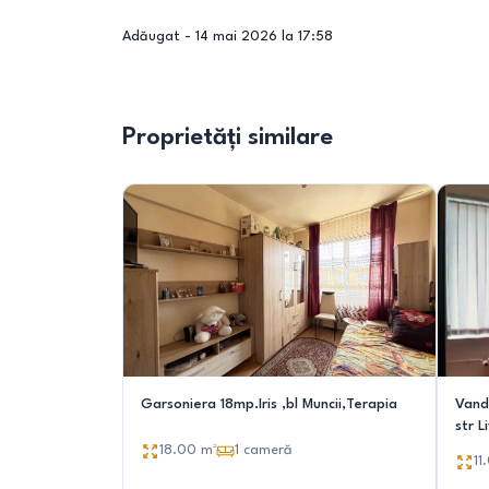
Adăugat -
14 mai 2026 la 17:58
Proprietăți similare
Garsoniera 18mp.Iris ,bl Muncii,Terapia
Vand
str L
18.00
m²
1
cameră
11