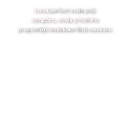
Locul perfect unde poți
cumpăra, vinde și închiria
proprietăți imobiliare fără comision