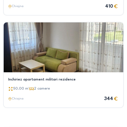
410
Chiajna
Inchiriez apartament militari rezidence
50.00
m²
2
camere
344
Chiajna