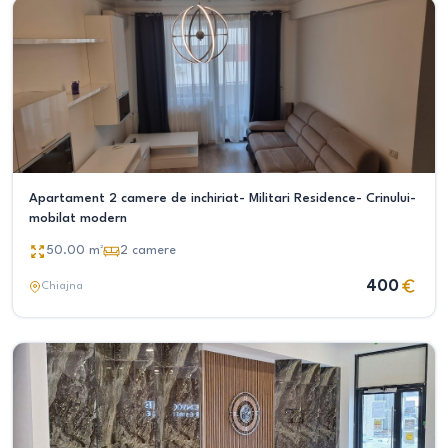
Apartament 2 camere de inchiriat- Militari Residence- Crinului-
mobilat modern
50.00
m²
2
camere
400
Chiajna