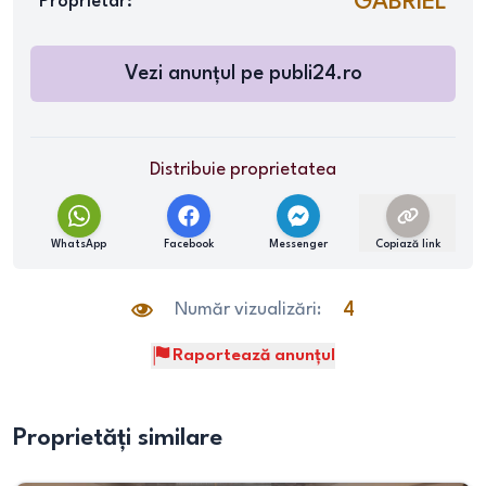
GABRIEL
Proprietar:
Vezi anunțul pe
publi24.ro
Distribuie proprietatea
WhatsApp
Facebook
Messenger
Copiază link
Număr vizualizări:
4
Raportează anunțul
Proprietăți similare