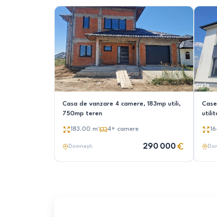
Casa de vanzare 4 camere, 183mp utili,
Case 
750mp teren
util
183.00
m²
4+
camere
16
290 000
Domnești
Dom