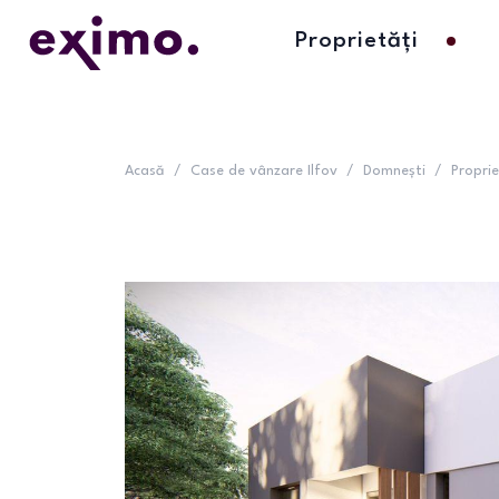
Proprietăți
Acasă
/
Case de vânzare Ilfov
/
Domnești
/
Propri