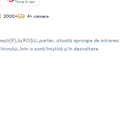
2000+
4+
camere
ști(IF),la ROȘU, parter, situată aproape de intrarea
torului, într-o zonă liniștită și în dezvoltare.