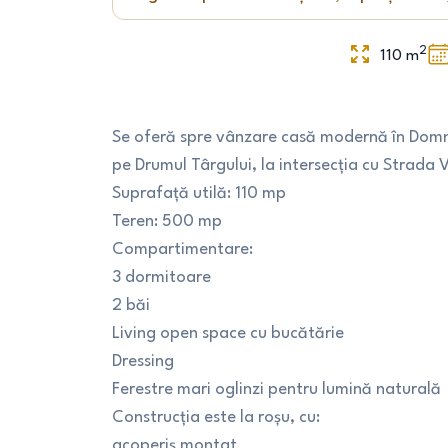
2
110
m
Se oferă spre vânzare casă modernă în Domne
pe Drumul Târgului, la intersecția cu Strada Vii
Suprafață utilă: 110 mp
Teren: 500 mp
Compartimentare:
3 dormitoare
2 băi
Living open space cu bucătărie
Dressing
Ferestre mari oglinzi pentru lumină naturală
Construcția este la roșu, cu:
acoperiș montat