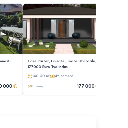
mnesti
Case Parter, Finisate, Toate Utilitatile,
Central D
177000 Euro Tva Inclus
117 mp, 4 camere, 2 bai, placa beton
pod, tere
140.00
m²
4+
camere
100.00
case. Se v
0 000
177 000
Domnești
Domnești