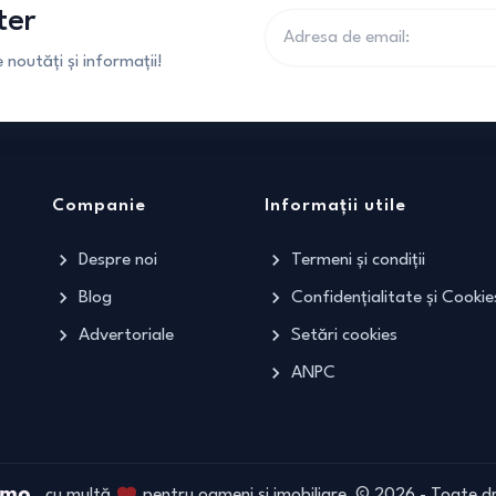
ter
noutăți și informații!
Companie
Informații utile
Despre noi
Termeni și condiții
Blog
Confidențialitate și Cookie
Advertoriale
Setări cookies
ANPC
cu multă
pentru oameni și imobiliare
©
2026
- Toate dr