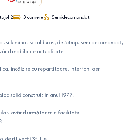
tajul 2
3
camere
Semidecomandat
os si luminos si calduros, de 54mp, semidecomandat,
luzând mobila de actualitate.
a, încălzire cu repartitoare, interfon. aer
 bloc solid construit in anul 1977.
ilor, având următoarele facilitati:
3
de rit vechi Sf. Ilie