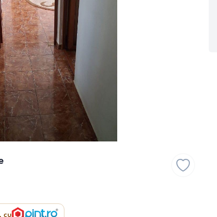
e
, cu