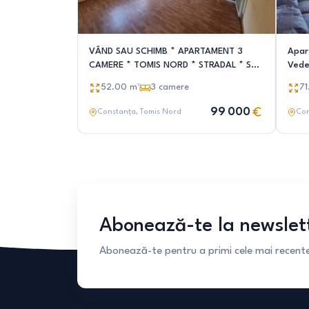
VÂND SAU SCHIMB * APARTAMENT 3
Apar
CAMERE * TOMIS NORD * STRADAL * STR
Vede
TULCEI NR 5
Cireș
52.00
m²
3
camere
71
99 000
Constanța
, Tomis Nord
Con
Abonează-te la newslet
Abonează-te pentru a primi cele mai recente 