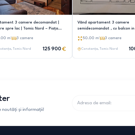
tament 3 camere decomandat |
Vând apartament 3 camere
re spre lac | Tomis Nord – Piața
semidecomandat , cu balcon in 
ica | 71 mp | Mobilat și utilat
boxa, Tomis Nord
.00
m²
3
camere
50.00
m²
3
camere
125 900
10
stanța
, Tomis Nord
Constanța
, Tomis Nord
ter
noutăți și informații!