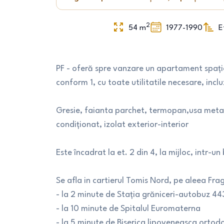
2
54
m
1977-1990
E
PF - oferă spre vanzare un apartament spați
conform 1, cu toate utilitatile necesare, inc
Gresie, faianta parchet, termopan,usa metalic
condiționat, izolat exterior-interior
Este încadrat la et. 2 din 4, la mijloc, intr-un
Se afla in cartierul Tomis Nord, pe aleea Frag
- la 2 minute de Stația grăniceri-autobuz 44
- la 10 minute de Spitalul Euromaterna
- la 5 minute de Biserica lipoveneasca ortodox 