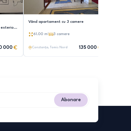
Vând apartament cu 3 camere
Apartamen
exterior,
Aleea Umb
61.00
m²
3
camere
46.00
0 000
135 000
Constanța
, Tomis Nord
Constanț
Abonare