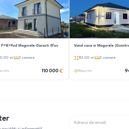
 P+1E+Pod Magurele-Darasti Ilfov
Vand casa in Magurele (Dumitr
00.00
m²
3
camere
83.00
m²
3
camere
110 000
9
gurele
Măgurele
ter