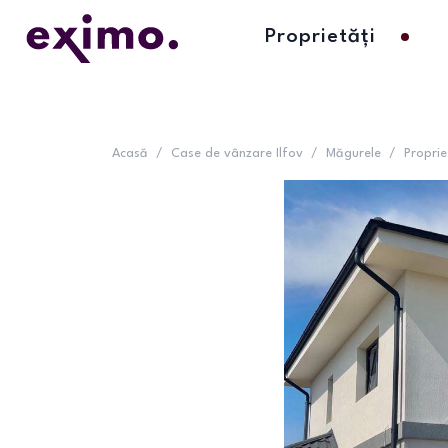
Proprietăți
Acasă
/
Case de vânzare Ilfov
/
Măgurele
/
Proprie