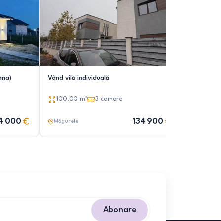
ana)
Vând vilă individuală
Casa indi
100.00
m²
3
camere
88.00
4 000
134 900
Măgurele
Măgurele
Abonare