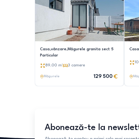
Casa,vânzare,Măgurele granita sect 5
Casa
Particular
1
89.00
m²
3
camere
129 500
Măgurele
Mă
Abonează-te la newslet