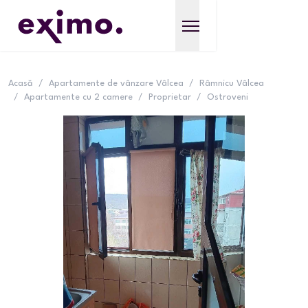
Acasă
/
Apartamente de vânzare Vâlcea
/
Râmnicu Vâlcea
/
Apartamente cu 2 camere
/
Proprietar
/
Ostroveni