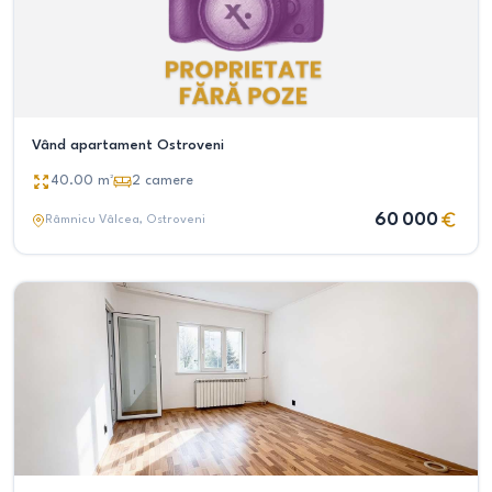
Vând apartament Ostroveni
40.00
m²
2
camere
60 000
Râmnicu Vâlcea
, Ostroveni