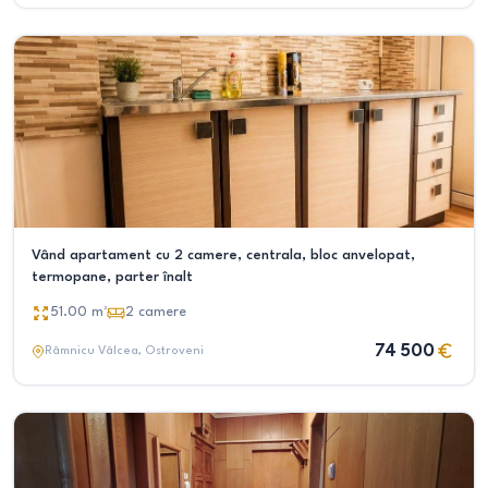
Vând apartament cu 2 camere, centrala, bloc anvelopat,
termopane, parter înalt
51.00
m²
2
camere
74 500
Râmnicu Vâlcea
, Ostroveni