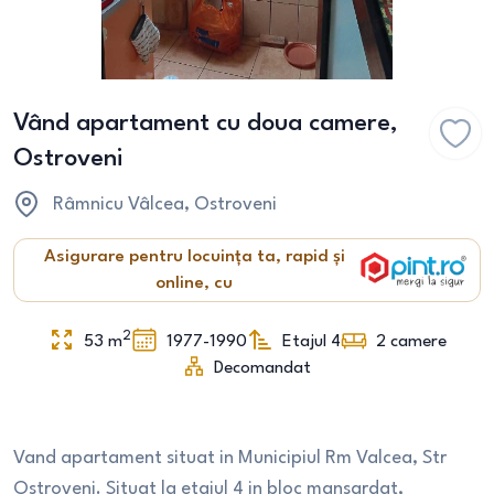
Vând apartament cu doua camere,
Ostroveni
Râmnicu Vâlcea
, Ostroveni
Asigurare pentru locuința ta, rapid și
online, cu
2
53
m
1977-1990
Etajul 4
2
camere
Decomandat
Vand apartament situat in Municipiul Rm Valcea, Str
Ostroveni. Situat la etajul 4 in bloc mansardat,