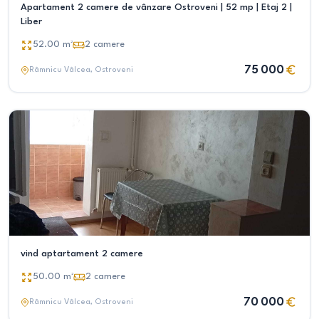
Apartament 2 camere de vânzare Ostroveni | 52 mp | Etaj 2 |
Liber
52.00
m²
2
camere
75 000
Râmnicu Vâlcea
, Ostroveni
vind aptartament 2 camere
50.00
m²
2
camere
70 000
Râmnicu Vâlcea
, Ostroveni