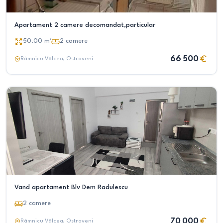
Apartament 2 camere decomandat,particular
50.00
m²
2
camere
66 500
Râmnicu Vâlcea
, Ostroveni
Vand apartament Blv Dem Radulescu
2
camere
70 000
Râmnicu Vâlcea
, Ostroveni