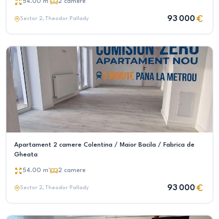
54.00
m²
2
camere
93 000
Sector 2
, Theodor Pallady
Apartament 2 camere Colentina / Maior Bacila / Fabrica de
Gheata
54.00
m²
2
camere
93 000
Sector 2
, Theodor Pallady