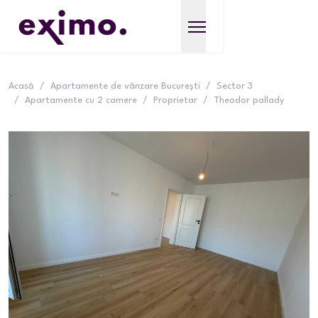
Acasă
/
Apartamente de vânzare București
/
Sector 3
/
Apartamente cu 2 camere
/
Proprietar
/
Theodor pallady