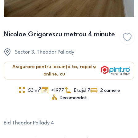
Nicolae Grigorescu metrou 4 minute
Sector 3
, Theodor Pallady
Asigurare pentru locuința ta, rapid și
online, cu
2
53
m
<1977
Etajul 7
2
camere
Decomandat
Bld Theodor Pallady 4