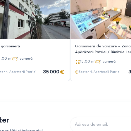
 garsonieră
Garsonieră de vânzare – Zona
Apărătorii Patriei / Dimitrie Le
Sector 4 , Bucuresti
4.00
m²
1
cameră
15.00
m²
1
cameră
35 000
3
tor 4
, Apărătorii Patriei
Sector 4
, Apărătorii Patriei
ter