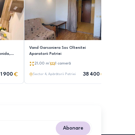
Vand Garsoniera Sos Oltenitei
Vand gars
onida,
Aparatorii Patriei
20.00
21.00
m²
1
cameră
1 900
38 400
Sector 4
, Apărătorii Patriei
Sector 4
,
Abonare