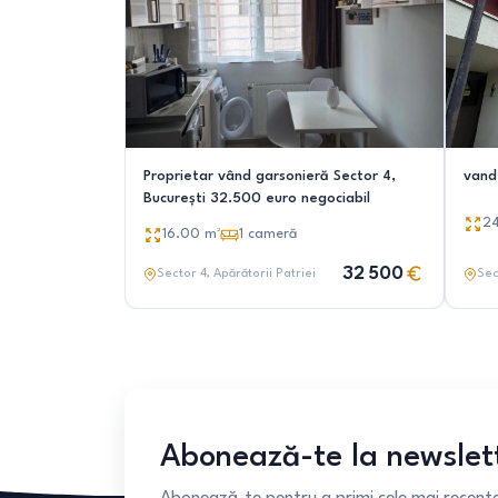
Proprietar vând garsonieră Sector 4,
vand
București 32.500 euro negociabil
2
16.00
m²
1
cameră
32 500
Sector 4
, Apărătorii Patriei
Sec
Abonează-te la newslet