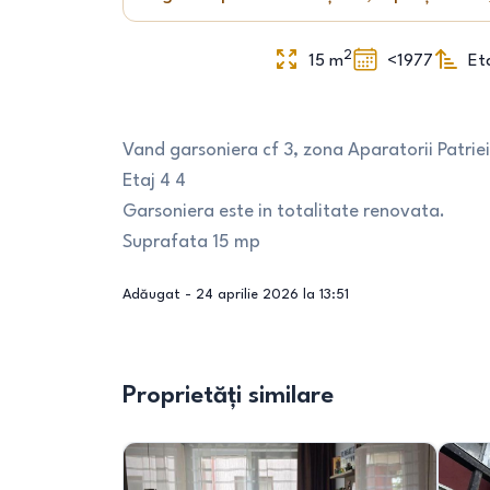
2
15
m
<1977
Et
Vand garsoniera cf 3, zona Aparatorii Patrie
Etaj 4 4
Garsoniera este in totalitate renovata.
Suprafata 15 mp
Adăugat -
24 aprilie 2026 la 13:51
Proprietăți similare