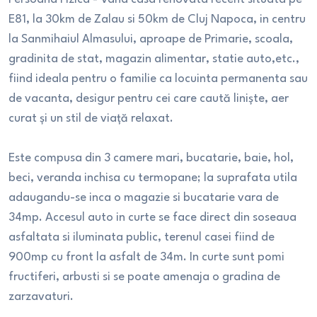
E81, la 30km de Zalau si 50km de Cluj Napoca, in centru
la Sanmihaiul Almasului, aproape de Primarie, scoala,
gradinita de stat, magazin alimentar, statie auto,etc.,
fiind ideala pentru o familie ca locuinta permanenta sau
de vacanta, desigur pentru cei care caută liniște, aer
curat și un stil de viață relaxat.
Este compusa din 3 camere mari, bucatarie, baie, hol,
beci, veranda inchisa cu termopane; la suprafata utila
adaugandu-se inca o magazie si bucatarie vara de
34mp. Accesul auto in curte se face direct din soseaua
asfaltata si iluminata public, terenul casei fiind de
900mp cu front la asfalt de 34m. In curte sunt pomi
fructiferi, arbusti si se poate amenaja o gradina de
zarzavaturi.