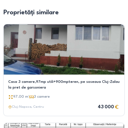
Proprietăți similare
Casa 3 camere,97mp utili+900mpteren, pe soseaua Cluj-Zalau
la pret de garsoniera
97.00
m²
3
camere
43 000
Cluj-Napoca
, Centru