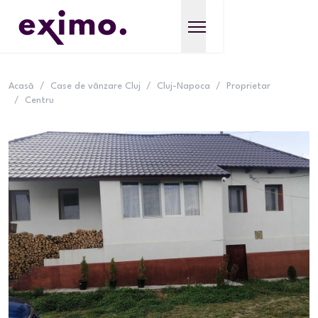
Acasă
/
Case de vânzare Cluj
/
Cluj-Napoca
/
Proprietar
/
Centru