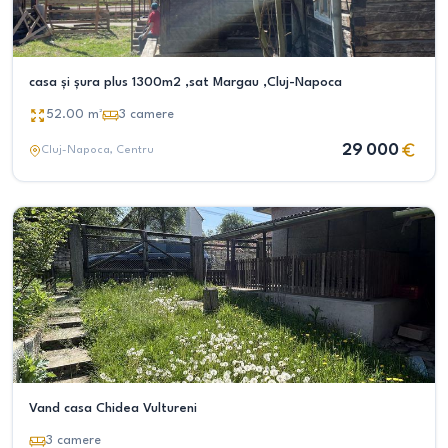
casa și şura plus 1300m2 ,sat Margau ,Cluj-Napoca
52.00
m²
3
camere
29 000
Cluj-Napoca
, Centru
Vand casa Chidea Vultureni
3
camere