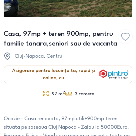
Casa, 97mp + teren 900mp, pentru
familie tanara,seniori sau de vacanta
Cluj-Napoca
, Centru
Asigurare pentru locuința ta, rapid și
online, cu
2
97
m
3
camere
Ocazie - Casa renovata, 97mp utili+900mp teren
situata pe soseaua Cluj Napoca - Zalau la 50000Euro.
Persoana Fizica - Vand casa renovata recent situata pe