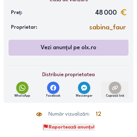
48 000
Preț:
sabina_faur
Proprietar:
Vezi anunțul pe
olx.ro
Distribuie proprietatea
WhatsApp
Facebook
Messenger
Copiază link
Număr vizualizări:
12
Raportează anunțul