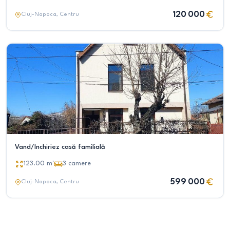
120 000
Cluj-Napoca
, Centru
Vand/Inchiriez casă familială
123.00
m²
3
camere
599 000
Cluj-Napoca
, Centru