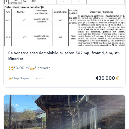
De vanzare casa demolabila cu teren 302 mp, front 9,6 m, str.
Minerilor
80.00
m²
3
camere
430 000
Cluj-Napoca
, Centru