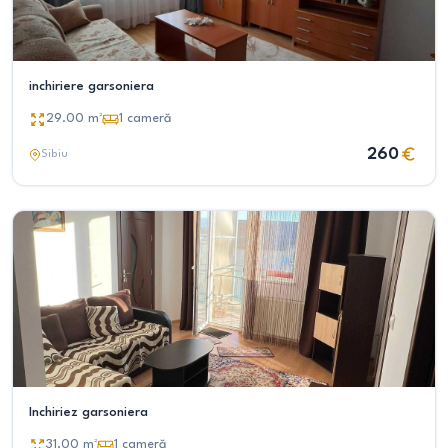
inchiriere garsoniera
29.00
m²
1
cameră
260
Sibiu
Inchiriez garsoniera
31.00
m²
1
cameră