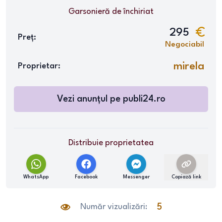
Garsonieră
de închiriat
295
Preț:
Negociabil
mirela
Proprietar:
Vezi anunțul pe
publi24.ro
Distribuie proprietatea
WhatsApp
Facebook
Messenger
Copiază link
Număr vizualizări:
5