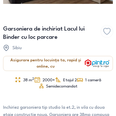
Garsoniera de inchiriat Lacul lui
Binder cu loc parcare
Sibiu
Asigurare pentru locuința ta, rapid și
online, cu
2
38
m
2000+
Etajul 2
1
cameră
Semidecomandat
Inchiriez garsoniera tip studio la et.2, in vila cu doua
etaje constructie noua. Garsoniera are 38mp compusa