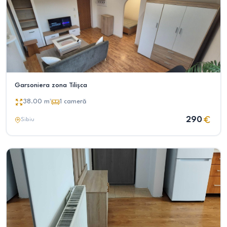
Garsoniera zona Tilișca
38.00
m²
1
cameră
290
Sibiu