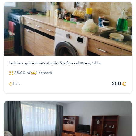
Închiriez garsonieră strada Ștefan cel Mare, Sibiu
28.00
m²
1
cameră
250
Sibiu