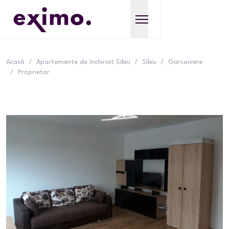
Acasă
/
Apartamente de închiriat Sibiu
/
Sibiu
/
Garsoniere
/
Proprietar