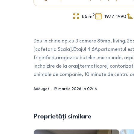
2
85
m
1977-1990
Dau in chirie ap.cu 3 camere 85mp, living,2b
[cofetaria Scala].Etajul 4 6Apartamentul es
frigirifica,aragaz cu butelie ,microunde, aspi
inchalzire de la oras[termoficare] contoriza
animale de companie, 10 minute de centru or
Adăugat -
19 martie 2026 la 02:16
Proprietăți similare