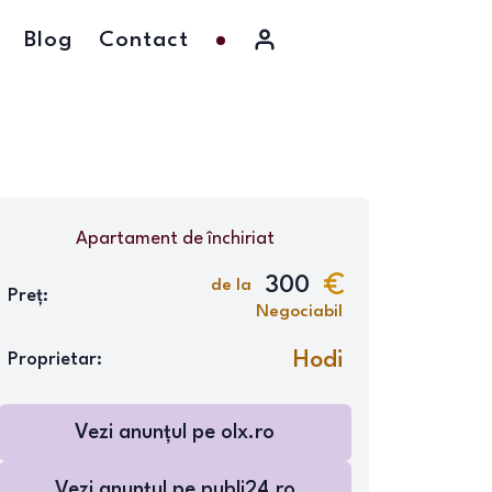
Blog
Contact
Apartament
de închiriat
300
de la
Preț:
Negociabil
Hodi
Proprietar:
Vezi anunțul pe
olx.ro
Vezi anunțul pe
publi24.ro