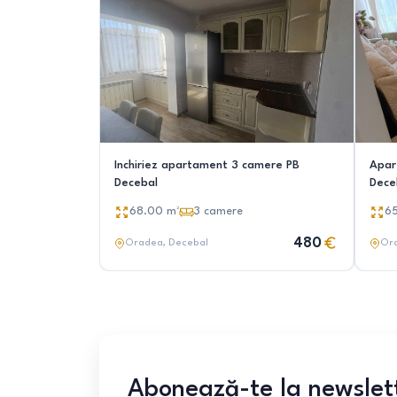
Inchiriez apartament 3 camere PB
Apar
Decebal
Dece
68.00
m²
3
camere
6
480
Oradea
, Decebal
Or
Abonează-te la newslet