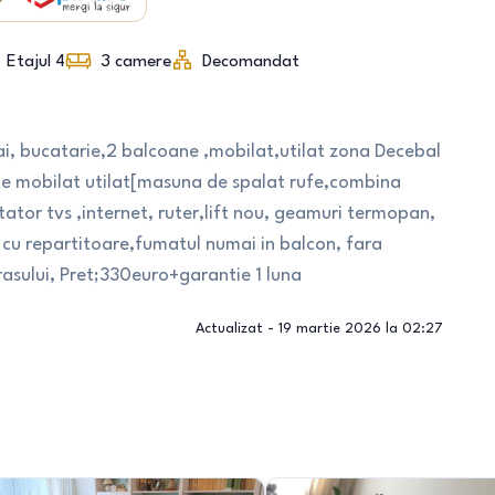
Etajul 4
3
camere
Decomandat
ai, bucatarie,2 balcoane ,mobilat,utilat zona Decebal
te mobilat utilat[masuna de spalat rufe,combina
tator tvs ,internet, ruter,lift nou, geamuri termopan,
t cu repartitoare,fumatul numai in balcon, fara
asului, Pret;330euro+garantie 1 luna
Actualizat -
19 martie 2026 la 02:27