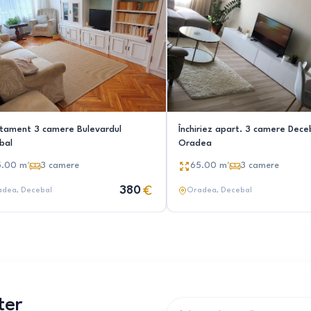
tament 3 camere Bulevardul
Închiriez apart. 3 camere Dece
bal
Oradea
5.00
m²
3
camere
65.00
m²
3
camere
380
adea
, Decebal
Oradea
, Decebal
ter