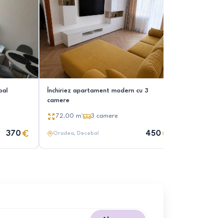
bal
Închiriez apartament modern cu 3
Închiriez 
camere
60.00
72.00
m²
3
camere
370
450
Oradea
, Decebal
Oradea
,