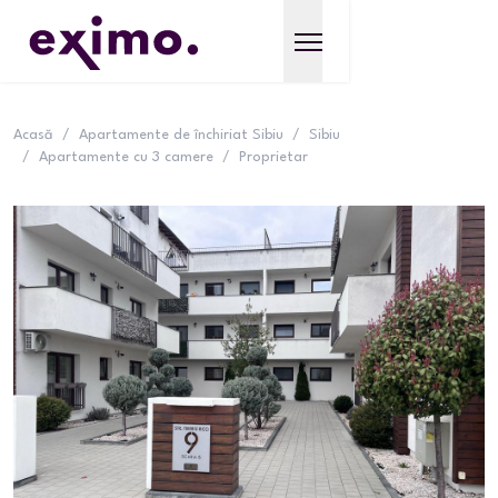
Acasă
/
Apartamente de închiriat Sibiu
/
Sibiu
/
Apartamente cu 3 camere
/
Proprietar