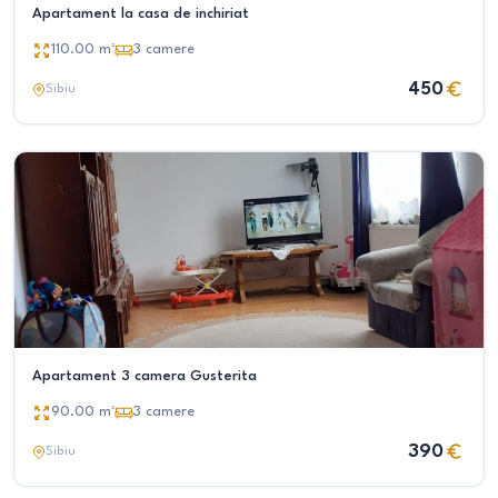
Apartament la casa de inchiriat
110.00
m²
3
camere
450
Sibiu
Apartament 3 camera Gusterita
90.00
m²
3
camere
390
Sibiu