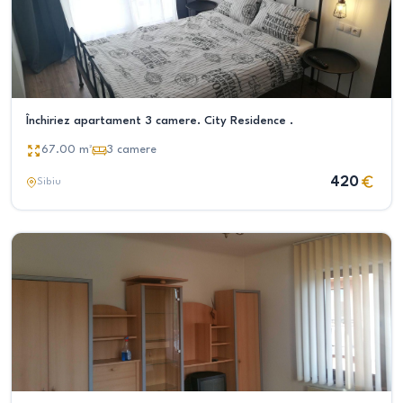
Închiriez apartament 3 camere. City Residence .
67.00
m²
3
camere
420
Sibiu