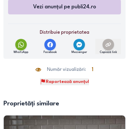
Vezi anunțul pe
publi24.ro
Distribuie proprietatea
WhatsApp
Facebook
Messenger
Copiază link
Număr vizualizări:
1
Raportează anunțul
Proprietăți similare