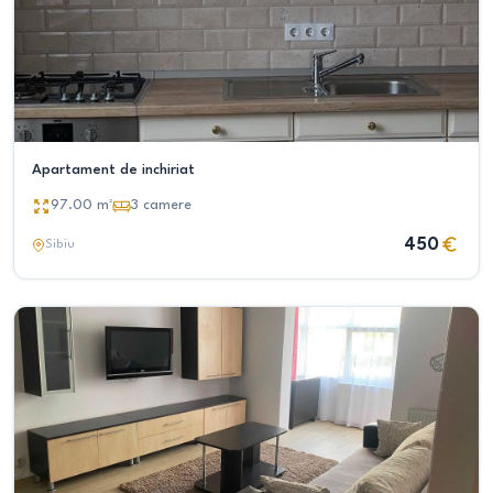
Apartament de inchiriat
97.00
m²
3
camere
450
Sibiu