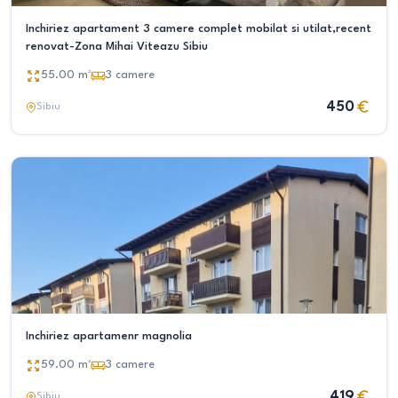
Inchiriez apartament 3 camere complet mobilat si utilat,recent
renovat-Zona Mihai Viteazu Sibiu
55.00
m²
3
camere
450
Sibiu
Inchiriez apartamenr magnolia
59.00
m²
3
camere
419
Sibiu