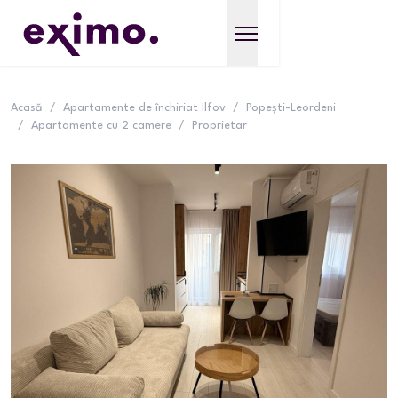
Acasă
/
Apartamente de închiriat Ilfov
/
Popești-Leordeni
/
Apartamente cu 2 camere
/
Proprietar