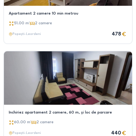
Apartament 2 camere 10 min metrou
51.00
m²
2
camere
478
Popești-Leordeni
Inchiriez apartament 2 camere, 60 m, și loc de parcare
60.00
m²
2
camere
440
Popești-Leordeni