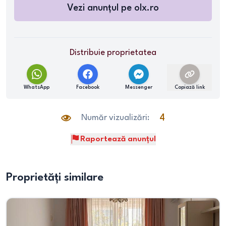
Vezi anunțul pe
olx.ro
Distribuie proprietatea
WhatsApp
Facebook
Messenger
Copiază link
Număr vizualizări:
4
Raportează anunțul
Proprietăți similare