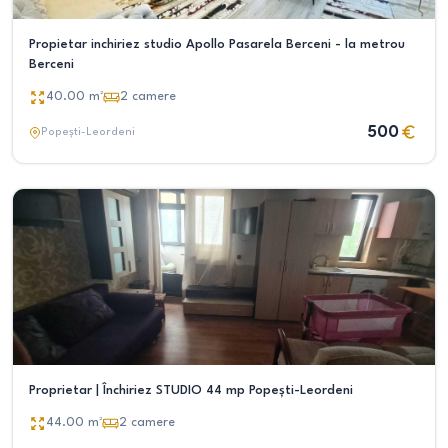
Propietar inchiriez studio Apollo Pasarela Berceni - la metrou
Berceni
40.00
m²
2
camere
500
Popești-Leordeni
Proprietar | Închiriez STUDIO 44 mp Popești-Leordeni
44.00
m²
2
camere