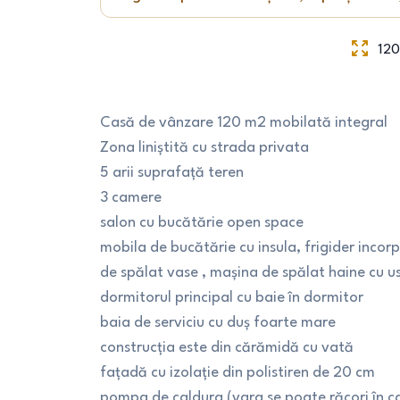
12
Casă de vânzare 120 m2 mobilată integral
Zona liniștită cu strada privata
5 arii suprafață teren
3 camere
salon cu bucătărie open space
mobila de bucătărie cu insula, frigider incor
de spălat vase , mașina de spălat haine cu u
dormitorul principal cu baie în dormitor
baia de serviciu cu duș foarte mare
construcția este din cărămidă cu vată
fațadă cu izolație din polistiren de 20 cm
pompa de caldura (vara se poate răcori în c