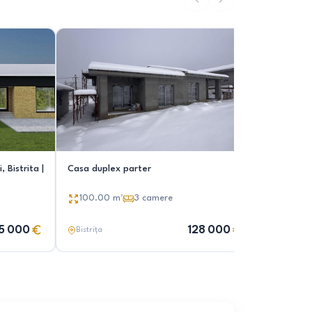
 Bistrita |
Casa duplex parter
Casa pe un
100.00
m²
3
camere
104.00
5 000
128 000
Bistrița
Bistrița