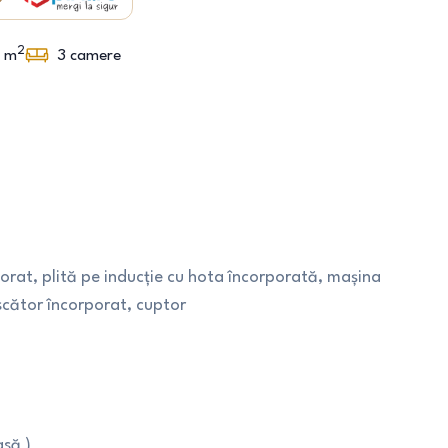
2
0
m
3
camere
porat, plită pe inducție cu hota încorporată, mașina
scător încorporat, cuptor
asă )