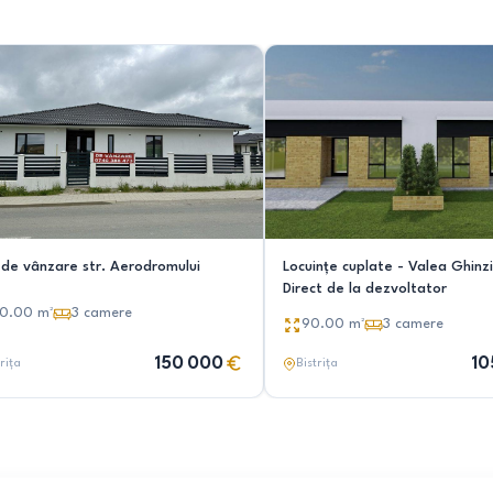
 de vânzare str. Aerodromului
Locuințe cuplate - Valea Ghinzii,
Direct de la dezvoltator
00.00
m²
3
camere
90.00
m²
3
camere
150 000
10
rița
Bistrița