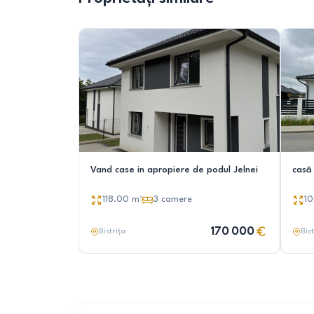
Vand case in apropiere de podul Jelnei
casă
118.00
m²
3
camere
1
170 000
Bistrița
Bist