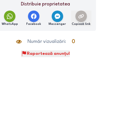
Distribuie proprietatea
WhatsApp
Facebook
Messenger
Copiază link
Număr vizualizări:
0
Raportează anunțul