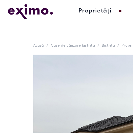
Proprietăți
Acasă
/
Case de vânzare bistrita
/
Bistrița
/
Propri