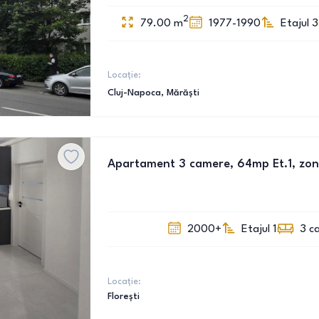
2
79.00
m
1977-1990
Etajul 3
Locație:
Cluj-Napoca
, Mărăști
Apartament 3 camere, 64mp Et.1, zon
2000+
Etajul 1
3
c
Locație:
Florești