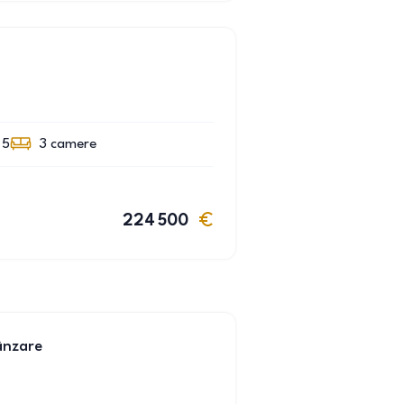
 5
3
camere
224 500
ânzare