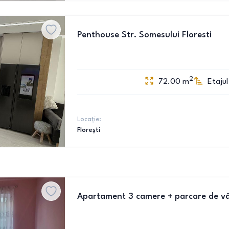
Penthouse Str. Somesului Floresti
2
72.00
m
Etajul
Locație:
Florești
Apartament 3 camere + parcare de v