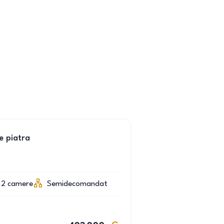
e piatra
2
camere
Semidecomandat