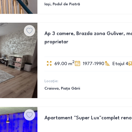
Iași
, Podul de Piatră
Ap 3 camere, Brazda zona Guliver, mobi
proprietar
2
69.00
m
1977-1990
Etajul 4
Locație:
Craiova
, Piața Gării
Apartament "Super Lux"complet renova