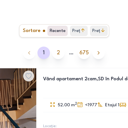
Sortare
Recente
Preț
Preț
crescător
descrescător
1
2
…
675
Vând apartament 2cam,SD în Podul d
2
52.00
m
<1977
Etajul 1
Locație: