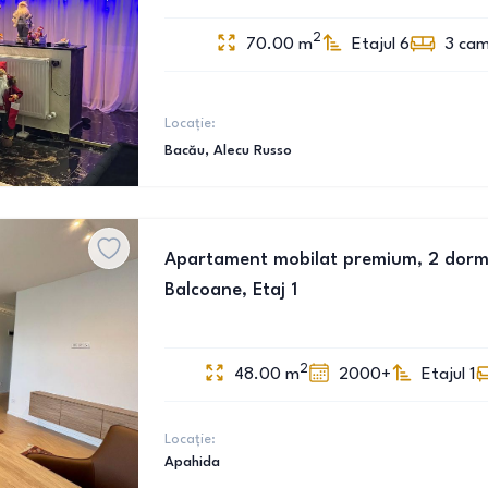
2
70.00
m
Etajul 6
3
cam
Locație:
Bacău
, Alecu Russo
Apartament mobilat premium, 2 dormit
Balcoane, Etaj 1
2
48.00
m
2000+
Etajul 1
Locație:
Apahida