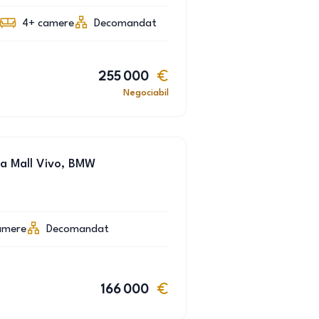
4+
camere
Decomandat
255 000
Negociabil
a Mall Vivo, BMW
amere
Decomandat
166 000