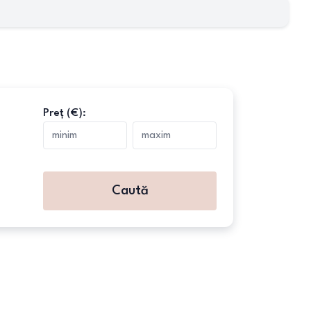
Preț (€):
Caută