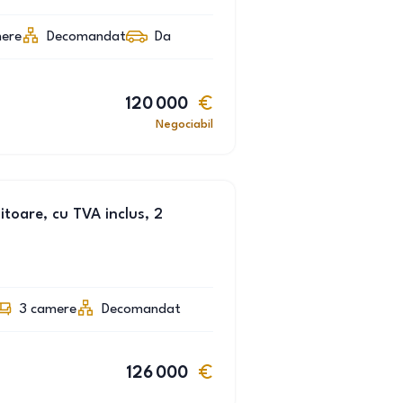
ere
Decomandat
Da
120 000
Negociabil
oare, cu TVA inclus, 2
3
camere
Decomandat
126 000