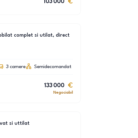
103 000
lat complet si utilat, direct
3
camere
Semidecomandat
133 000
Negociabil
t si uttilat