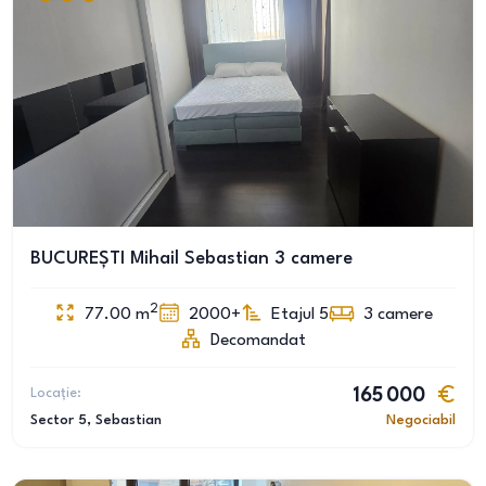
BUCUREȘTI Mihail Sebastian 3 camere
2
77.00
m
2000+
Etajul 5
3
camere
Decomandat
Locație:
165 000
Sector 5
, Sebastian
Negociabil