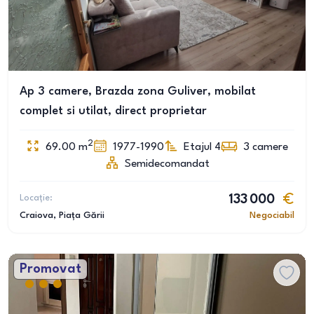
Ap 3 camere, Brazda zona Guliver, mobilat
complet si utilat, direct proprietar
2
69.00
m
1977-1990
Etajul 4
3
camere
Semidecomandat
Locație:
133 000
Craiova
, Piața Gării
Negociabil
Promovat