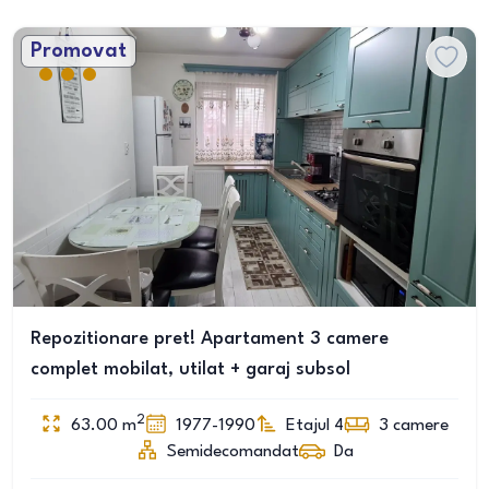
Promovat
Repozitionare pret! Apartament 3 camere
complet mobilat, utilat + garaj subsol
2
63.00
m
1977-1990
Etajul 4
3
camere
Semidecomandat
Da