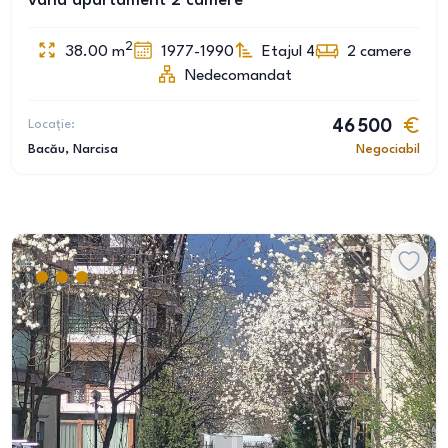
vand apartament 2 camere
2
38.00
m
1977-1990
Etajul 4
2
camere
Nedecomandat
Locație:
46 500
Bacău
, Narcisa
Negociabil