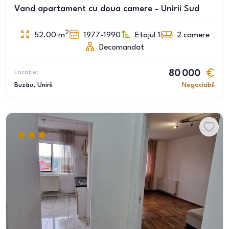
Vand apartament cu doua camere - Unirii Sud
2
52.00
m
1977-1990
Etajul 1
2
camere
Decomandat
Locație:
80 000
Buzău
, Unirii
Negociabil