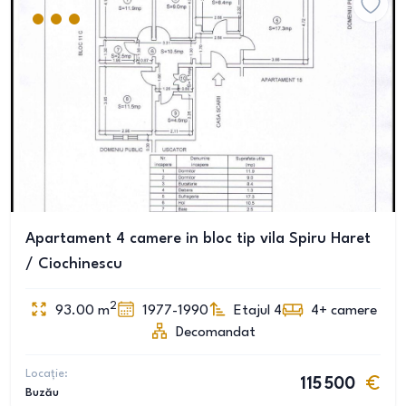
Apartament 4 camere in bloc tip vila Spiru Haret
/ Ciochinescu
2
93.00
m
1977-1990
Etajul 4
4+
camere
Decomandat
Locație:
115 500
Buzău