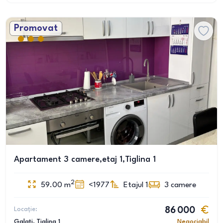
Promovat
Apartament 3 camere,etaj 1,Tiglina 1
2
59.00
m
<1977
Etajul 1
3
camere
Locație:
86 000
Galați
, Țiglina 1
Negociabil