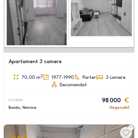
Apartament 3 camere
2
70.00
m
1977-1990
Parter
3
camere
Decomandat
Locație:
98 000
Bacău
, Narcisa
Negociabil
1