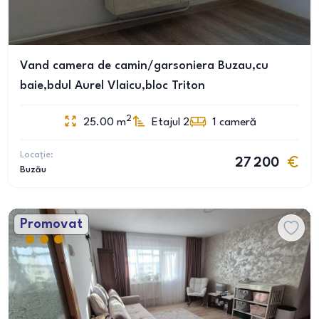
Vand camera de camin/garsoniera Buzau,cu
baie,bdul Aurel Vlaicu,bloc Triton
2
25.00
m
Etajul 2
1
cameră
Locație:
27 200
Buzău
Promovat