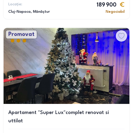
Locație:
189 900
Cluj-Napoca
, Mănăștur
Negociabil
Promovat
Apartament "Super Lux"complet renovat si
uttilat