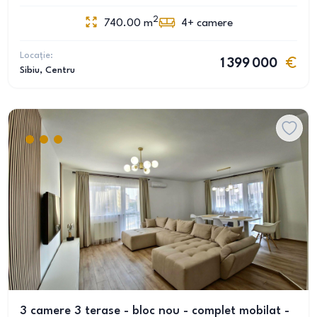
2
740.00
m
4+
camere
Locație:
1 399 000
Sibiu
, Centru
3 camere 3 terase - bloc nou - complet mobilat -