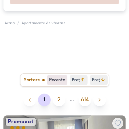
Acasă
/
Apartamente de vânzare
Sortare
Recente
Preț
Preț
crescător
descrescător
1
2
…
614
Promovat