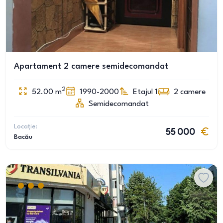
Apartament 2 camere semidecomandat
2
52.00
m
1990-2000
Etajul 1
2
camere
Semidecomandat
Locație:
55 000
Bacău