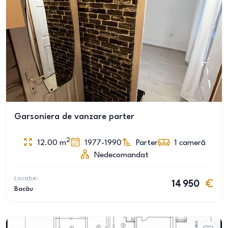
Garsoniera de vanzare parter
2
12.00
m
1977-1990
Parter
1
cameră
Nedecomandat
Locație:
14 950
Bacău