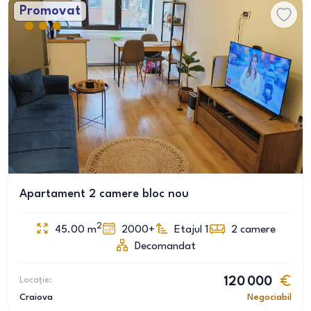
Promovat
Apartament 2 camere bloc nou
2
45.00
m
2000+
Etajul 1
2
camere
Decomandat
Locație:
120 000
Craiova
Negociabil