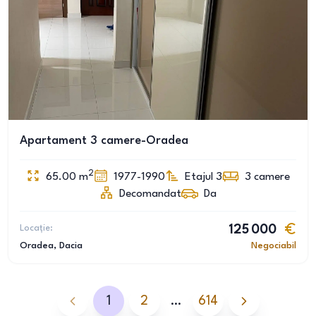
Apartament 3 camere-Oradea
2
65.00
m
1977-1990
Etajul 3
3
camere
Decomandat
Da
Locație:
125 000
Oradea
, Dacia
Negociabil
1
2
…
614