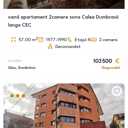
vand apartament 2camere zona Calea Dumbravii
langa CEC
2
57.00
m
1977-1990
Etajul 4
2
camere
Decomandat
Locație:
103 500
Sibiu
, Dumbrăvii
Negociabil