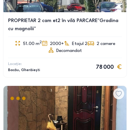
PROPRIETAR 2 cam et2 în vilă PARCARE"Gradina
cu magnolii"
2
51.00
m
2000+
Etajul 2
2
camere
Decomandat
Locație:
78 000
Bacău
, Gherăiești