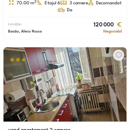
2
70.00
m
Etajul 6
3
camere
Decomandat
Da
Locație:
120 000
Bacău
, Alecu Russo
Negociabil