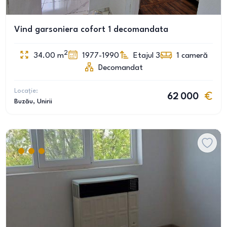
Vind garsoniera cofort 1 decomandata
2
34.00
m
1977-1990
Etajul 3
1
cameră
Decomandat
Locație:
62 000
Buzău
, Unirii