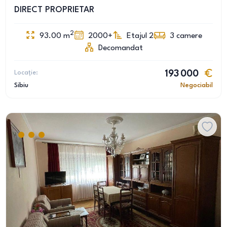
DIRECT PROPRIETAR
2
93.00
m
2000+
Etajul 2
3
camere
Decomandat
Locație:
193 000
Sibiu
Negociabil