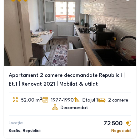
Apartament 2 camere decomandate Republicii |
Et.1 | Renovat 2021 | Mobilat & utilat
2
52.00
m
1977-1990
Etajul 1
2
camere
Decomandat
Locație:
72 500
Bacău
, Republicii
Negociabil