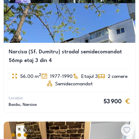
Narcisa (Sf. Dumitru) stradal semidecomandat
56mp etaj 3 din 4
2
56.00
m
1977-1990
Etajul 3
2
camere
Semidecomandat
Locație:
53 900
Bacău
, Narcisa