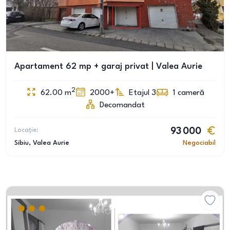
Apartament 62 mp + garaj privat | Valea Aurie
2
62.00
m
2000+
Etajul 3
1
cameră
Decomandat
Locație:
93 000
Sibiu
, Valea Aurie
Negociabil