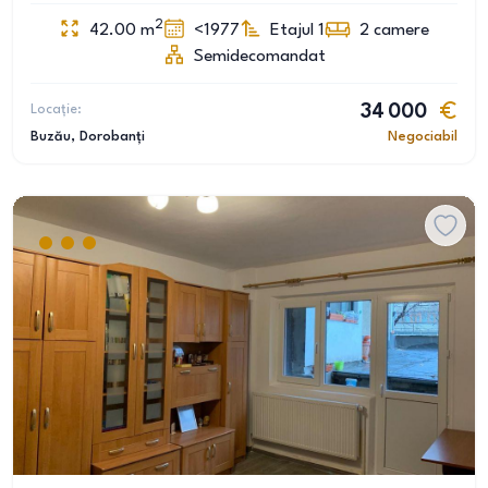
2
42.00
m
<1977
Etajul 1
2
camere
Semidecomandat
Locație:
34 000
Buzău
, Dorobanți
Negociabil