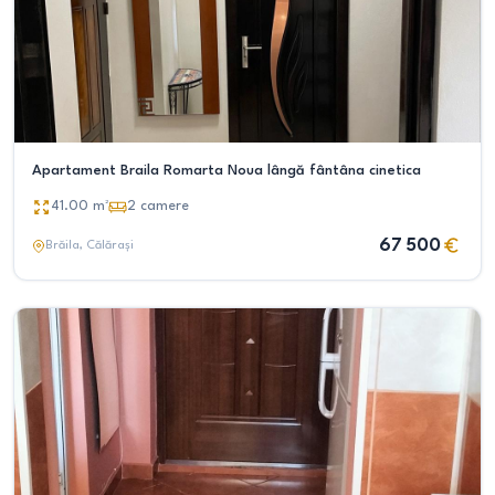
Apartament Braila Romarta Noua lângă fântâna cinetica
41.00
m²
2
camere
67 500
Brăila
, Călărași