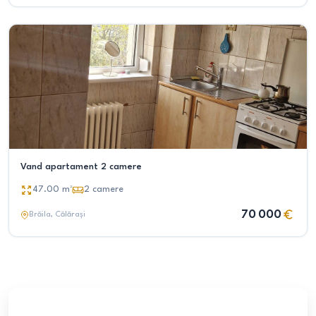
Vand apartament 2 camere
47.00
m²
2
camere
70 000
Brăila
, Călărași