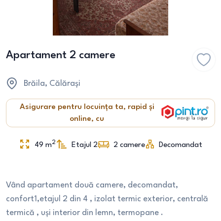
Apartament 2 camere
Brăila
, Călărași
Asigurare pentru locuința ta, rapid și
online, cu
2
49
m
Etajul 2
2
camere
Decomandat
Vând apartament două camere, decomandat,
confort1,etajul 2 din 4 , izolat termic exterior, centrală
termică , uși interior din lemn, termopane .