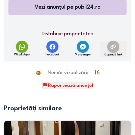
Vezi anunțul pe
publi24.ro
Distribuie proprietatea
WhatsApp
Facebook
Messenger
Copiază link
Număr vizualizări:
16
Raportează anunțul
Proprietăți similare