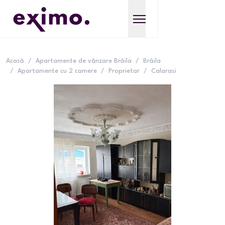
Acasă
/
Apartamente de vânzare Brăila
/
Brăila
/
Apartamente cu 2 camere
/
Proprietar
/
Calarasi