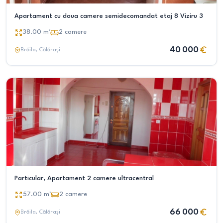
Apartament cu doua camere semidecomandat etaj 8 Viziru 3
38.00
m²
2
camere
40 000
Brăila
, Călărași
Particular, Apartament 2 camere ultracentral
57.00
m²
2
camere
66 000
Brăila
, Călărași