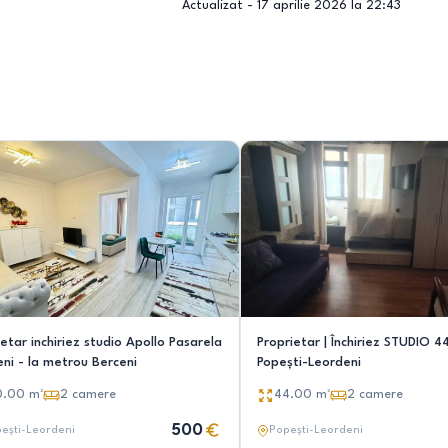
Actualizat -
17 aprilie 2026 la 22:43
etar inchiriez studio Apollo Pasarela
Proprietar | Închiriez STUDIO 
eni - la metrou Berceni
Popești-Leordeni
0.00
m²
2
camere
44.00
m²
2
camere
500
ești-Leordeni
Popești-Leordeni