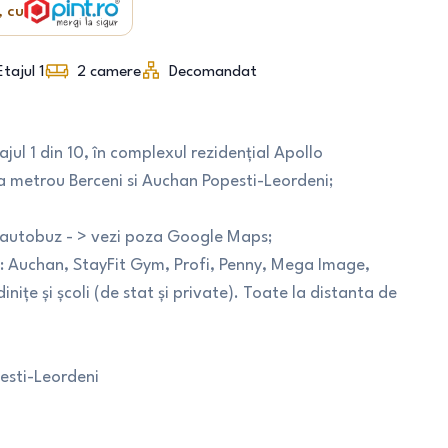
, cu
Etajul 1
2
camere
Decomandat
jul 1 din 10, în complexul rezidențial Apollo
a metrou Berceni si Auchan Popesti-Leordeni;
 autobuz - > vezi poza Google Maps;
te: Auchan, StayFit Gym, Profi, Penny, Mega Image,
nițe și școli (de stat și private). Toate la distanta de
pesti-Leordeni