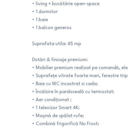
• living + bucătărie open-space
• 1 dormitor
• 1 baie
• 1 balcon generos
Suprafata utila: 45 mp
Dotări & finisaje premium:
• Mobilier premium realizat pe comandă, ele
• Suprafețe vitrate foarte mari, ferestre tri
• Baie cu WC incastrat si cada;
• Încălzire în pardoseală cu termostat;
• Aer condiționat ;
• 1 televizor Smart 4K;
• Mașină de spălat rufe;
• Combină frigorifică No Frost;