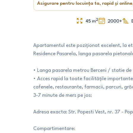
Asigurare pentru locuința ta, rapid și online
2
45
m
2000+
Apartamentul este poziționat excelent, la eta
Residence Pasarela, langa pasarela pietonal
• Langa pasarela metrou Berceni / statie de
• Acces rapid la toate facilitățile importan
cafenele, restaurante, farmacii, parcuri, grădi
3-7 minute de mers pe jos;
Adresa exacta: Str. Popesti Vest, nr. 37 - Po
Compartimentare: