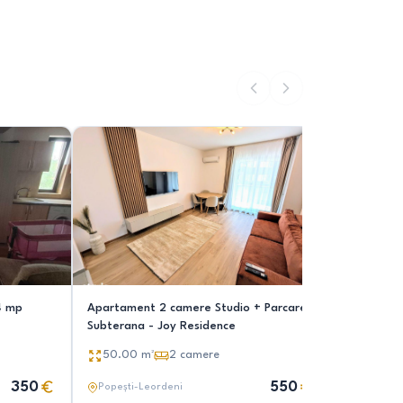
44 mp
Apartament 2 camere Studio + Parcare
Apartamen
Subterana - Joy Residence
Popesti L
50.00
m²
2
camere
45.00
350
550
Popești-Leordeni
Popești-