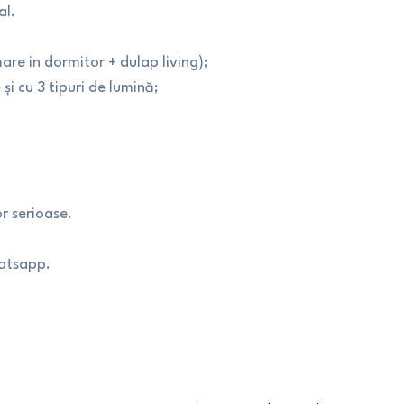
al.
re in dormitor + dulap living);
i cu 3 tipuri de lumină;
r serioase.
hatsapp.