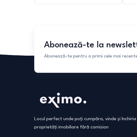
Abonează-te la newslet
Abonează-te pentru a primi cele mai recente 
Locul perfect unde poți cumpăra, vinde și închiria
proprietăți imobiliare fără comision