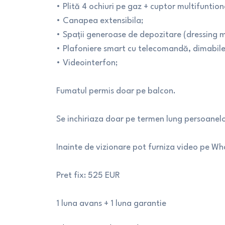
• Plită 4 ochiuri pe gaz + cuptor multifuntion
• Canapea extensibila;
• Spații generoase de depozitare (dressing ma
• Plafoniere smart cu telecomandă, dimabile ș
• Videointerfon;
Fumatul permis doar pe balcon.
Se inchiriaza doar pe termen lung persoanelo
Inainte de vizionare pot furniza video pe W
Pret fix: 525 EUR
1 luna avans + 1 luna garantie