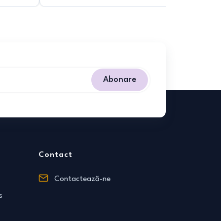
Abonare
Contact
Contactează-ne
s