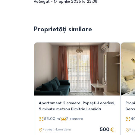
Adăugat -
17 aprilie 2026 la 22:38
Proprietăți similare
Apartament 2 camere, Popești-Leordeni,
Propi
5 minute metrou Dimitrie Leonida
Berc
58.00
m²
2
camere
4
500
Popești-Leordeni
Pop