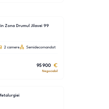
in Zona Drumul Jilavei 99
2
camere
Semidecomandat
95 900
Negociabil
etalurgiei