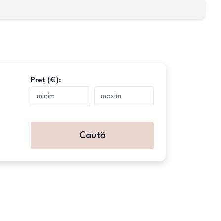
Preț (€):
Caută