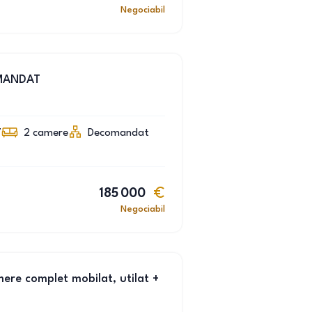
Negociabil
MANDAT
7
2
camere
Decomandat
185 000
Negociabil
ere complet mobilat, utilat +