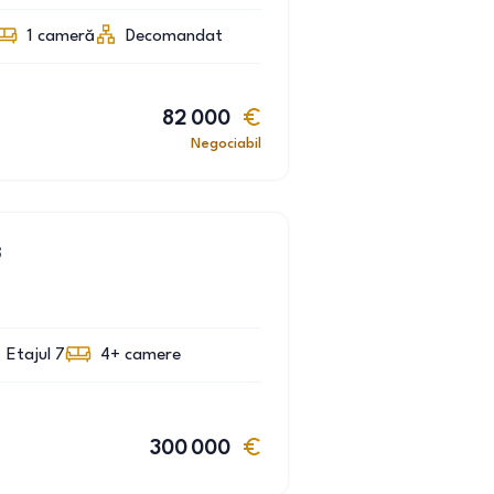
1
cameră
Decomandat
82 000
Negociabil
3
Etajul 7
4+
camere
300 000