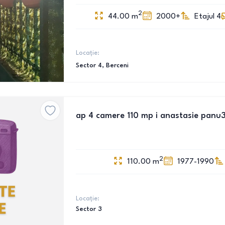
2
44.00
m
2000+
Etajul 4
Locație:
Sector 4
, Berceni
ap 4 camere 110 mp i anastasie panu
2
110.00
m
1977-1990
Locație:
Sector 3