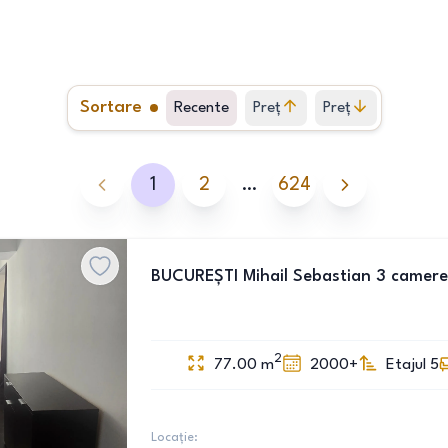
Sortare
Recente
Preț
Preț
crescător
descrescător
1
2
…
624
BUCUREȘTI Mihail Sebastian 3 camere
2
77.00
m
2000+
Etajul 5
Locație: