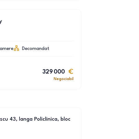
y
camere
Decomandat
329 000
Negociabil
cu 43, langa Policlinica, bloc