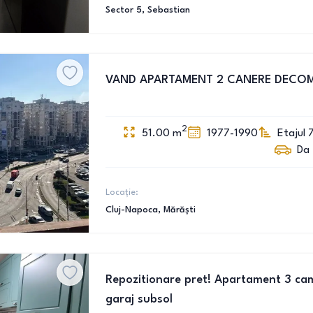
Sector 5
, Sebastian
VAND APARTAMENT 2 CANERE DECO
2
51.00
m
1977-1990
Etajul 
Da
Locație:
Cluj-Napoca
, Mărăști
Repozitionare pret! Apartament 3 cam
garaj subsol