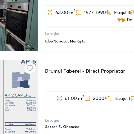
2
63.00
m
1977-1990
Etajul 4
Da
Locație:
Cluj-Napoca
, Mănăștur
Drumul Taberei - Direct Proprietar
2
61.00
m
2000+
Etajul 1
Locație:
Sector 5
, Ghencea