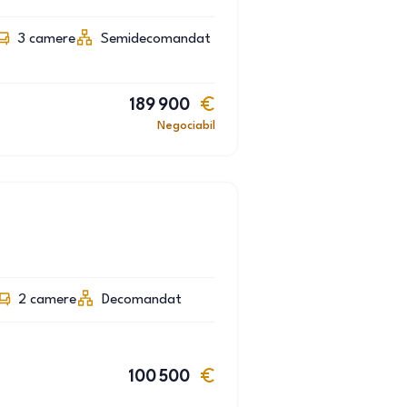
3
camere
Semidecomandat
189 900
Negociabil
2
camere
Decomandat
100 500