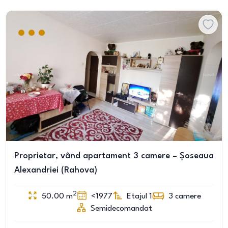
Proprietar, vând apartament 3 camere – Șoseaua
Alexandriei (Rahova)
2
50.00
m
<1977
Etajul 1
3
camere
Semidecomandat