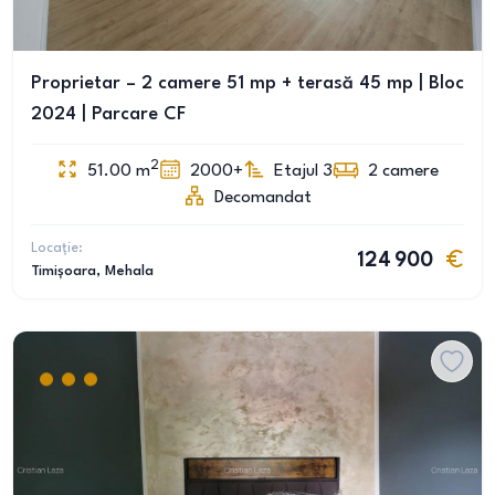
Proprietar – 2 camere 51 mp + terasă 45 mp | Bloc
2024 | Parcare CF
2
51.00
m
2000+
Etajul 3
2
camere
Decomandat
Locație:
124 900
Timișoara
, Mehala