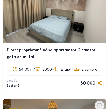
Direct proprietar ! Vând apartament 2 camere
gata de mutat
2
54.00
m
2000+
Etajul 4
2
camere
Locație:
80 000
Sector 5