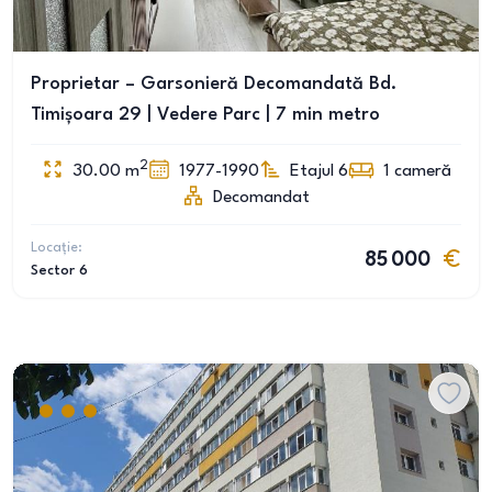
Proprietar – Garsonieră Decomandată Bd.
Timișoara 29 | Vedere Parc | 7 min metro
2
30.00
m
1977-1990
Etajul 6
1
cameră
Decomandat
Locație:
85 000
Sector 6