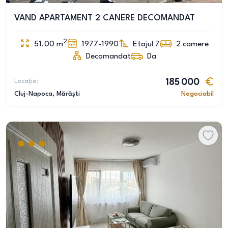
VAND APARTAMENT 2 CANERE DECOMANDAT
2
51.00
m
1977-1990
Etajul 7
2
camere
Decomandat
Da
Locație:
185 000
Cluj-Napoca
, Mărăști
Negociabil