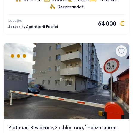
47.00
m
2000+
Etajul 1
1
cameră
Decomandat
Locație:
64 000
Sector 4
, Apărătorii Patriei
Platinum Residence,2 c,bloc nou,finalizat,direct