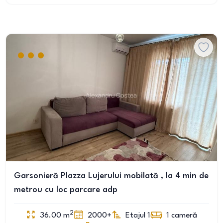
Garsonieră Plazza Lujerului mobilată , la 4 min de
metrou cu loc parcare adp
2
36.00
m
2000+
Etajul 1
1
cameră