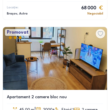
Locație:
68 000
Brașov
, Astra
Negociabil
Promovat
Apartament 2 camere bloc nou
2
45.00
m
2000+
Etajul 1
2
camere