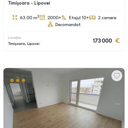
Timișoara - Lipovei
2
63.00
m
2000+
Etajul 10+
2
camere
Decomandat
Locație:
173 000
Timișoara
, Lipovei