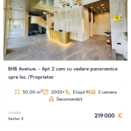
BHB Avenue. - Apt 2 cam cu vedere panoramica
spre lac /Proprietar
2
50.00
m
2000+
Etajul 9
2
camere
Decomandat
Locație:
219 000
Sector 3