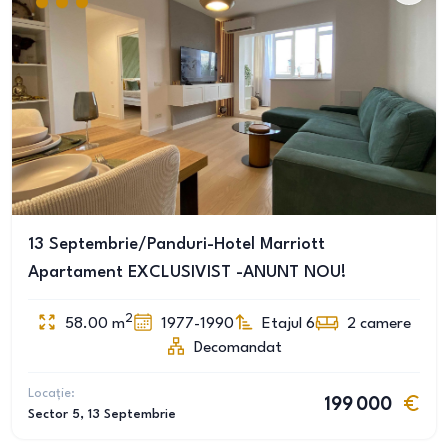
13 Septembrie/Panduri-Hotel Marriott
Apartament EXCLUSIVIST -ANUNT NOU!
2
58.00
m
1977-1990
Etajul 6
2
camere
Decomandat
Locație:
199 000
Sector 5
, 13 Septembrie