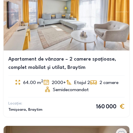
Apartament de vânzare – 2 camere spațioase,
complet mobilat și utilat, Braytim
2
64.00
m
2000+
Etajul 2
2
camere
Semidecomandat
Locație:
160 000
Timișoara
, Braytim