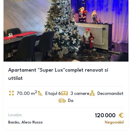
Apartament "Super Lux"complet renovat si
uttilat
2
70.00
m
Etajul 6
3
camere
Decomandat
Da
Locație:
120 000
Bacău
, Alecu Russo
Negociabil