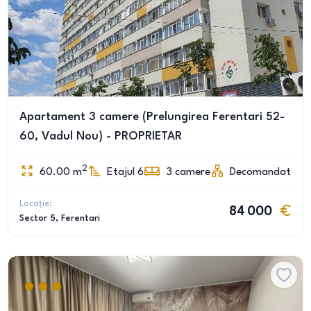
Apartament 3 camere (Prelungirea Ferentari 52-
60, Vadul Nou) - PROPRIETAR
2
60.00
m
Etajul 6
3
camere
Decomandat
Locație:
84 000
Sector 5
, Ferentari