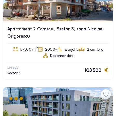
Apartament 2 Camere , Sector 3, zona Nicolae
Grigorescu
2
57.00
m
2000+
Etajul 3
2
camere
Decomandat
Locație:
103 500
Sector 3