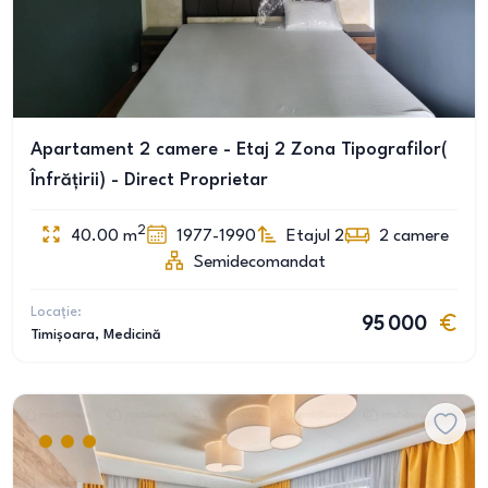
Apartament 2 camere - Etaj 2 Zona Tipografilor(
Înfrățirii) - Direct Proprietar
2
40.00
m
1977-1990
Etajul 2
2
camere
Semidecomandat
Locație:
95 000
Timișoara
, Medicină