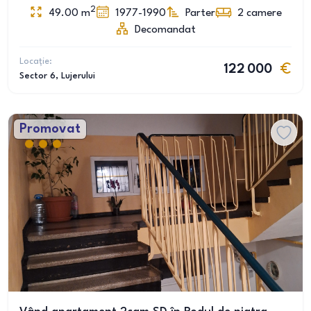
2
49.00
m
1977-1990
Parter
2
camere
Decomandat
Locație:
122 000
Sector 6
, Lujerului
Promovat