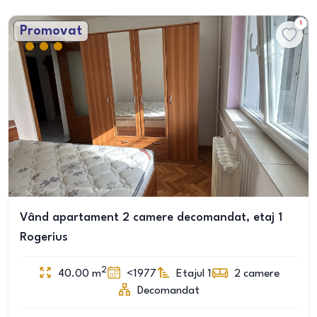
1
Promovat
Vând apartament 2 camere decomandat, etaj 1
Rogerius
2
40.00
m
<1977
Etajul 1
2
camere
Decomandat