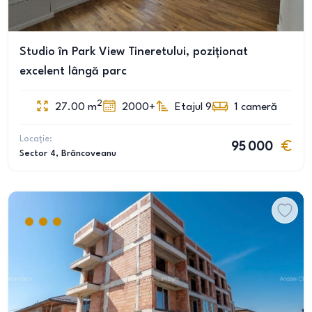
Studio în Park View Tineretului, poziționat
excelent lângă parc
2
27.00
m
2000+
Etajul 9
1
cameră
Locație:
95 000
Sector 4
, Brâncoveanu