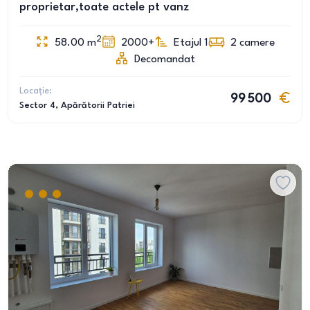
proprietar,toate actele pt vanz
2
58.00
m
2000+
Etajul 1
2
camere
Decomandat
Locație:
99 500
Sector 4
, Apărătorii Patriei