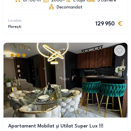
67.00
m
2000+
Etajul 1
3
camere
Decomandat
Locație:
129 950
Florești
Apartament Mobilat și Utilat Super Lux !!!