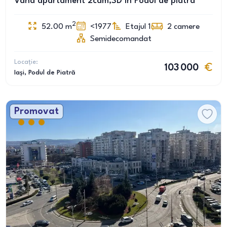
Vând apartament 2cam,SD în Podul de piatra
2
52.00
m
<1977
Etajul 1
2
camere
Semidecomandat
Locație:
103 000
Iași
, Podul de Piatră
Promovat