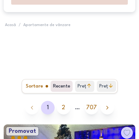
Acasă
/
Apartamente de vânzare
Sortare
Recente
Preț
Preț
crescător
descrescător
1
2
…
707
Promovat