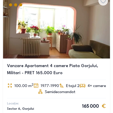
Vanzare Apartament 4 camere Piata Gorjului,
Militari - PRET 165.000 Euro
2
100.00
m
1977-1990
Etajul 2
4+
camere
Semidecomandat
Locație:
165 000
Sector 6
, Gorjului