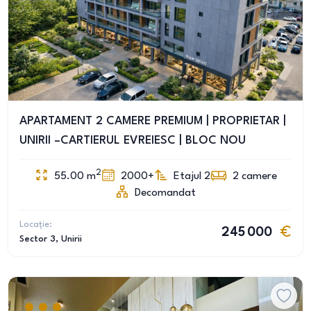
APARTAMENT 2 CAMERE PREMIUM | PROPRIETAR |
UNIRII –CARTIERUL EVREIESC | BLOC NOU
2
55.00
m
2000+
Etajul 2
2
camere
Decomandat
Locație:
245 000
Sector 3
, Unirii