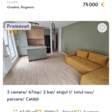
Locație:
75 000
Oradea
, Rogerius
Promovat
3 camere/ 67mp/ 2 bai/ etajul 1/ totul nou/
parcare/ Cetății
2