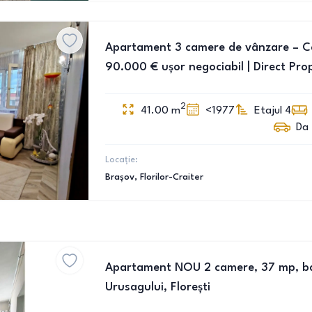
Apartament 3 camere de vânzare – Cart
90.000 € ușor negociabil | Direct Pro
2
41.00
m
<1977
Etajul 4
Da
Locație:
Brașov
, Florilor-Craiter
Apartament NOU 2 camere, 37 mp, ba
Urusagului, Florești