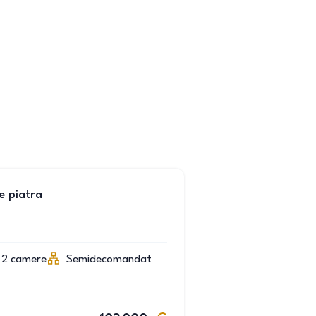
e piatra
2
camere
Semidecomandat