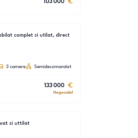
103 000
lat complet si utilat, direct
3
camere
Semidecomandat
133 000
Negociabil
t si uttilat