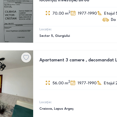
locuința/investiție/birou
2
70.00
m
1977-1990
Etajul 
Da
Locație:
Sector 5
, Giurgiului
Apartament 3 camere , decomandat 
2
56.00
m
1977-1990
Etajul 
Locație:
Craiova
, Lapus Argeș