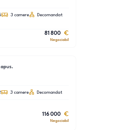
5
3
camere
Decomandat
81 800
Negociabil
Lapus.
2
3
camere
Decomandat
116 000
Negociabil