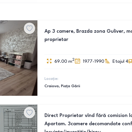
Ap 3 camere, Brazda zona Guliver, mobi
proprietar
2
69.00
m
1977-1990
Etajul 4
Locație:
Craiova
, Piața Gării
Direct Proprietar vînd fără comision 
Apartam. 3camere decomandate conf.1