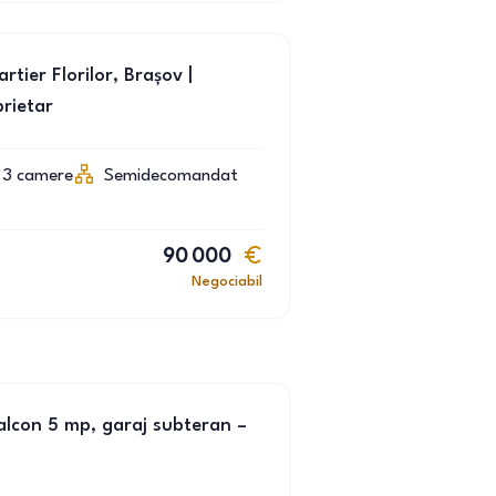
ier Florilor, Brașov |
prietar
3
camere
Semidecomandat
90 000
Negociabil
lcon 5 mp, garaj subteran –