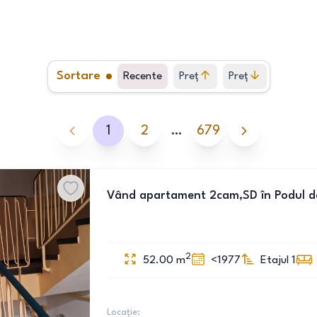
Sortare
Recente
Preț
Preț
crescător
descrescător
1
2
…
679
Vând apartament 2cam,SD în Podul d
2
52.00
m
<1977
Etajul 1
Locație: