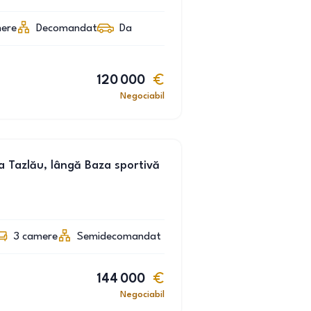
ere
Decomandat
Da
120 000
Negociabil
 Tazlău, lângă Baza sportivă
3
camere
Semidecomandat
144 000
Negociabil