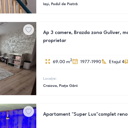
Iași
, Podul de Piatră
Ap 3 camere, Brazda zona Guliver, mobi
proprietar
2
69.00
m
1977-1990
Etajul 4
Locație:
Craiova
, Piața Gării
Apartament "Super Lux"complet renova