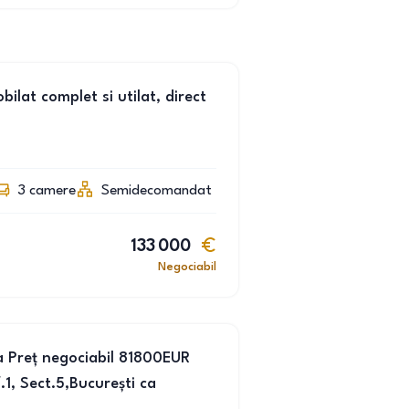
lat complet si utilat, direct
3
camere
Semidecomandat
133 000
Negociabil
la Preț negociabil 81800EUR
, Sect.5,București ca