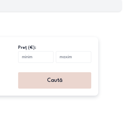
Preț (€):
Caută