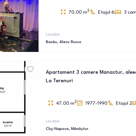
2
70.00
m
Etajul 6
3
cam
Locație:
Bacău
, Alecu Russo
Apartament 3 camere Manastur, aleea
La Terenuri
2
47.00
m
1977-1990
Etajul 2
Locație:
Cluj-Napoca
, Mănăștur