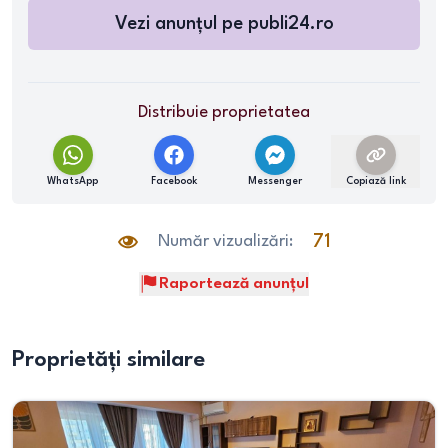
Vezi anunțul pe
publi24.ro
Distribuie proprietatea
WhatsApp
Facebook
Messenger
Copiază link
Număr vizualizări:
71
Raportează anunțul
Proprietăți similare