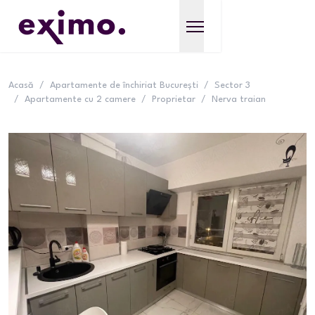
Acasă
/
Apartamente de închiriat București
/
Sector 3
/
Apartamente cu 2 camere
/
Proprietar
/
Nerva traian