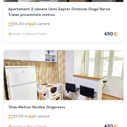
Apartament 2 camere Unirii Zepter Octavian Goga Nerva
Traian proximitate metrou
56.00
m²
2
camere
450
Sector 3
, Nerva Traian
Titan-Metrou Nicolae Grigorescu
53.00
m²
2
camere
450
Sector 3
, Nerva Traian