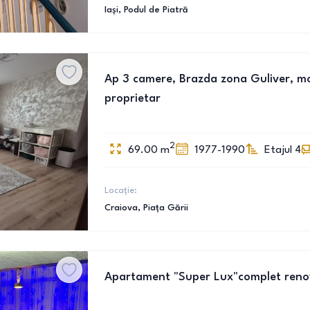
Iași
, Podul de Piatră
Ap 3 camere, Brazda zona Guliver, mobi
proprietar
2
69.00
m
1977-1990
Etajul 4
Locație:
Craiova
, Piața Gării
Apartament "Super Lux"complet renova