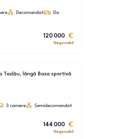
ere
Decomandat
Da
120 000
Negociabil
 Tazlău, lângă Baza sportivă
3
camere
Semidecomandat
144 000
Negociabil