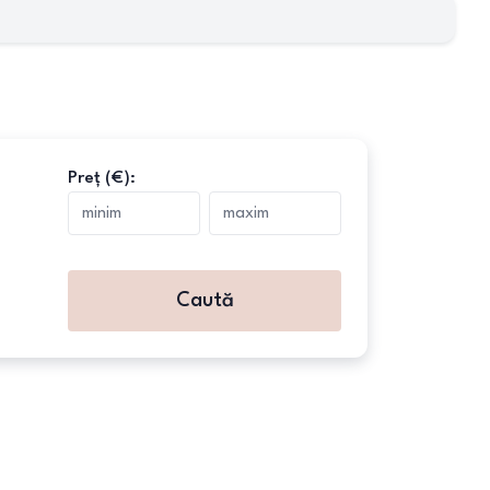
Preț (€):
Caută