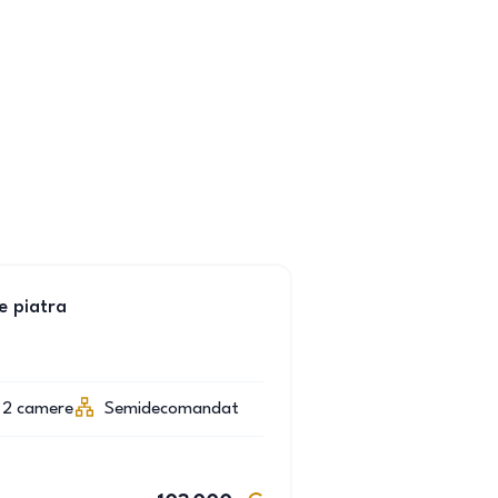
e piatra
2
camere
Semidecomandat