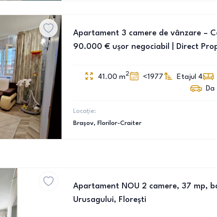
Apartament 3 camere de vânzare – Cart
90.000 € ușor negociabil | Direct Pro
2
41.00
m
<1977
Etajul 4
Da
Locație:
Brașov
, Florilor-Craiter
Apartament NOU 2 camere, 37 mp, ba
Urusagului, Florești