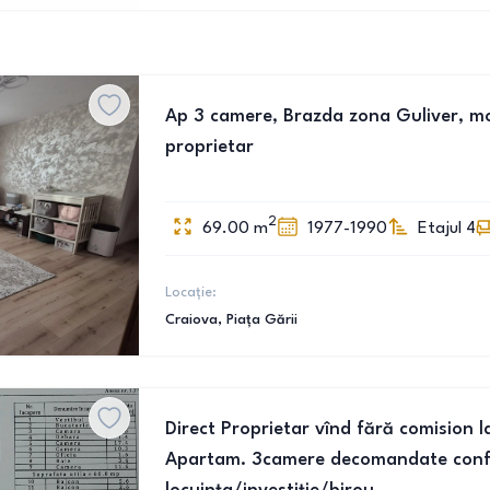
Ap 3 camere, Brazda zona Guliver, mobi
proprietar
2
69.00
m
1977-1990
Etajul 4
Locație:
Craiova
, Piața Gării
Direct Proprietar vînd fără comision 
Apartam. 3camere decomandate conf.1