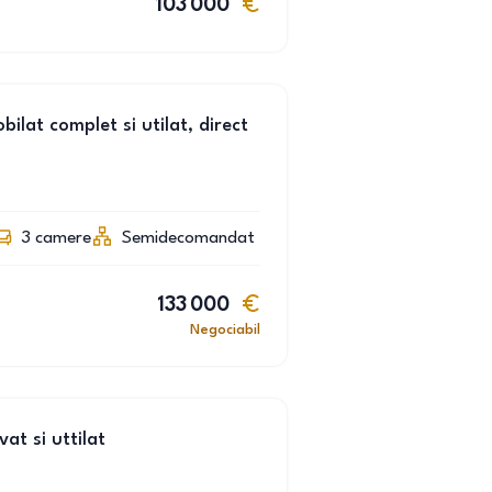
103 000
lat complet si utilat, direct
3
camere
Semidecomandat
133 000
Negociabil
t si uttilat