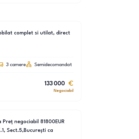
lat complet si utilat, direct
3
camere
Semidecomandat
133 000
Negociabil
la Preț negociabil 81800EUR
, Sect.5,București ca