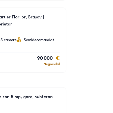
ier Florilor, Brașov |
prietar
3
camere
Semidecomandat
90 000
Negociabil
lcon 5 mp, garaj subteran –