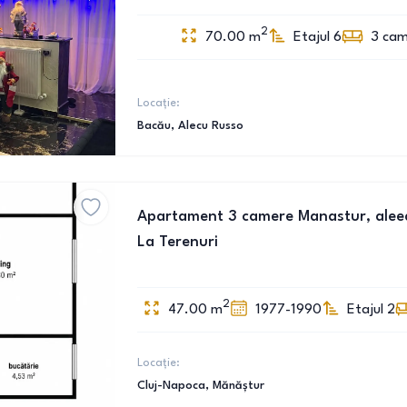
2
70.00
m
Etajul 6
3
cam
Locație:
Bacău
, Alecu Russo
Apartament 3 camere Manastur, aleea
La Terenuri
2
47.00
m
1977-1990
Etajul 2
Locație:
Cluj-Napoca
, Mănăștur