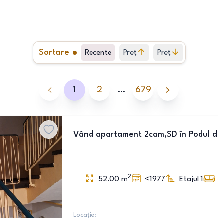
Sortare
Recente
Preț
Preț
crescător
descrescător
1
2
…
679
Vând apartament 2cam,SD în Podul d
2
52.00
m
<1977
Etajul 1
Locație: