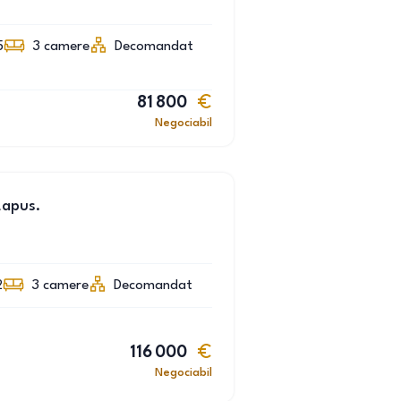
5
3
camere
Decomandat
81 800
Negociabil
Lapus.
2
3
camere
Decomandat
116 000
Negociabil