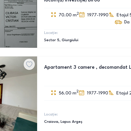
locuința/investiție/birou
2
70.00
m
1977-1990
Etajul 
Da
Locație:
Sector 5
, Giurgiului
Apartament 3 camere , decomandat 
2
56.00
m
1977-1990
Etajul 
Locație:
Craiova
, Lapus Argeș