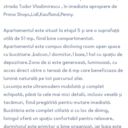
strada Tudor Vladimirescu , în imediata apropiere de
Prima Shops,Lidl,Kaufland,Penny.
Apartamentul este situat la etajul 5 și are o suprafață
utilă de 51 mp, fiind bine compartimentat.
Apartamentul este compus din:living room open space
cu bucătarie ,balcon,1 dormitor,1 baie,1 hol cu spațiu de
depozitare.Zona de zi este generoasă, luminoasă, cu
acces direct către o terasă de 6 mp care beneficiaza de
lumină naturală pe tot parcursul zilei.
Locuința este ultramodern mobilată și complet
echipată, până la cele mai mici detalii, inclusiv veselă și
tacâmuri, fiind pregătită pentru mutare imediată.
Bucătăria este complet utilată si cu loc de dining,
livingul oferă un spațiu confortabil pentru relaxare,
dormitorul este primitor și bine organizat, iar baia este