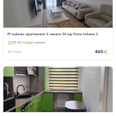
PF inchiriez apartament 2 camere 55 mp Prima Urbana 3
55.00
m²
2
camere
460
Oradea