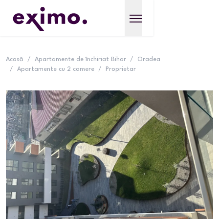
Acasă
/
Apartamente de închiriat Bihor
/
Oradea
/
Apartamente cu 2 camere
/
Proprietar