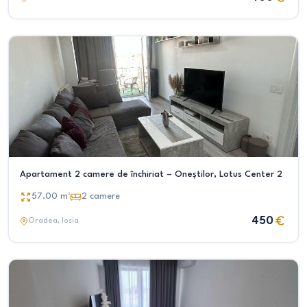
Apartament 2 camere de închiriat – Oneștilor, Lotus Center 2
57.00
m²
2
camere
450
Oradea
, Iosia