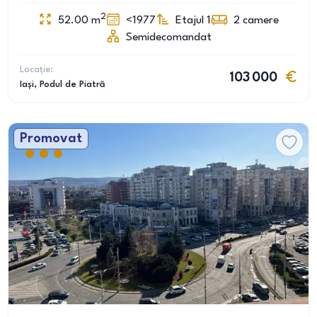
2
52.00
m
<1977
Etajul 1
2
camere
Semidecomandat
Locație:
103 000
Iași
, Podul de Piatră
Promovat