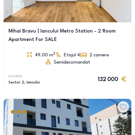
Mihai Bravu | Iancului Metro Station - 2 Room
Apartment For SALE
2
49.00
m
Etajul 4
2
camere
Semidecomandat
Locație:
132 000
Sector 2
, Iancului