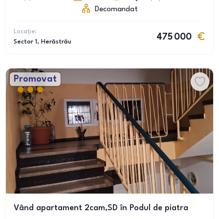
Decomandat
Locație:
475 000
Sector 1
, Herăstrău
Promovat
Vând apartament 2cam,SD în Podul de piatra