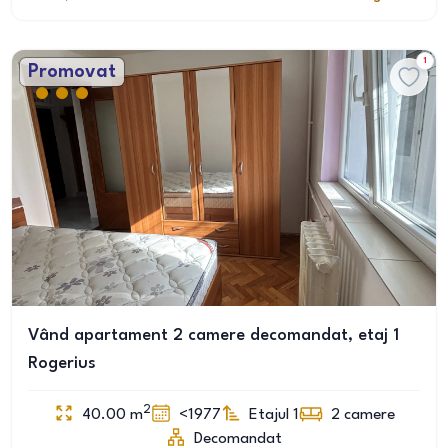
1
Promovat
Vând apartament 2 camere decomandat, etaj 1
Rogerius
2
40.00
m
<1977
Etajul 1
2
camere
Decomandat