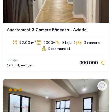
Apartament 3 Camere Băneasa - Aviatiei
2
92.00
m
2000+
Etajul 2
3
camere
Decomandat
Locație:
300 000
Sector 1
, Aviației