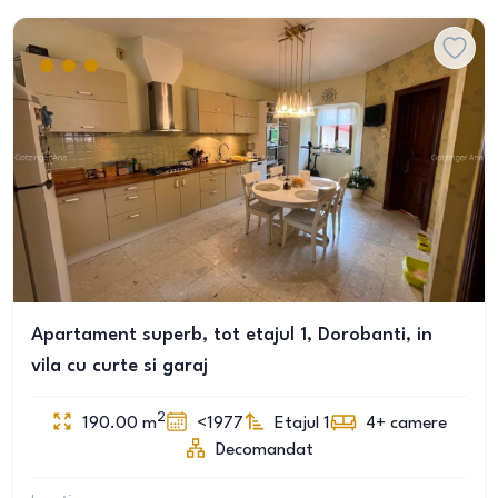
Apartament superb, tot etajul 1, Dorobanti, in
vila cu curte si garaj
2
190.00
m
<1977
Etajul 1
4+
camere
Decomandat