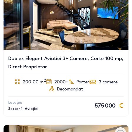
Duplex Elegant Aviatiei 3+ Camere, Curte 100 mp,
Direct Proprietar
2
200.00
m
2000+
Parter
3
camere
Decomandat
Locație:
575 000
Sector 1
, Aviației