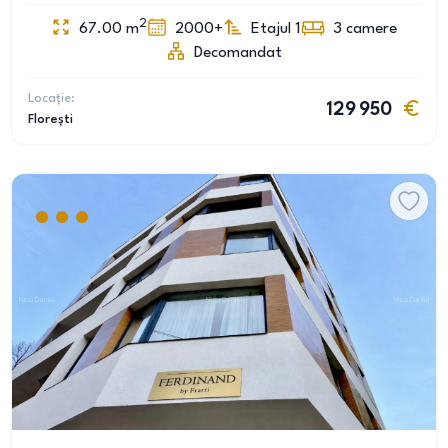
2
67.00
m
2000+
Etajul 1
3
camere
Decomandat
Locație:
129 950
Florești