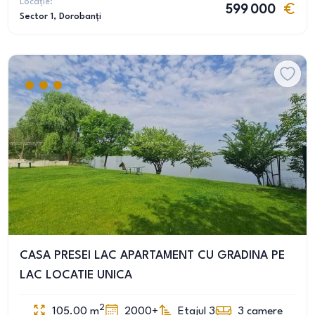
Locație:
599 000
Sector 1
, Dorobanți
CASA PRESEI LAC APARTAMENT CU GRADINA PE
LAC LOCATIE UNICA
2
105.00
m
2000+
Etajul 3
3
camere