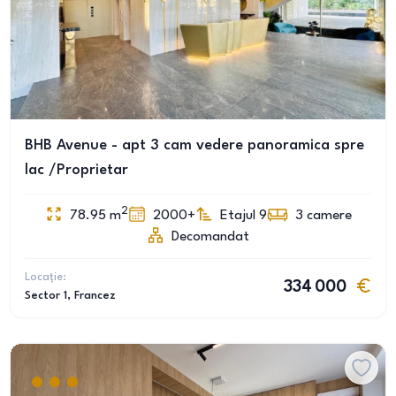
BHB Avenue - apt 3 cam vedere panoramica spre
lac /Proprietar
2
78.95
m
2000+
Etajul 9
3
camere
Decomandat
Locație:
334 000
Sector 1
, Francez