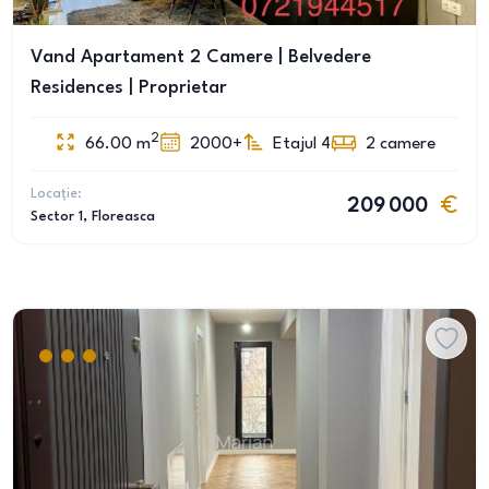
Vand Apartament 2 Camere | Belvedere
Residences | Proprietar
2
66.00
m
2000+
Etajul 4
2
camere
Locație:
209 000
Sector 1
, Floreasca