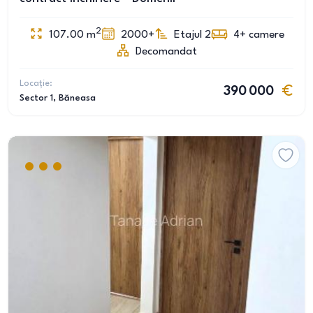
2
107.00
m
2000+
Etajul 2
4+
camere
Decomandat
Locație:
390 000
Sector 1
, Băneasa