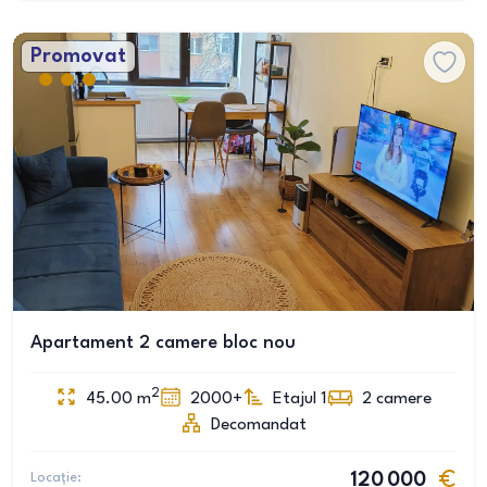
Promovat
Apartament 2 camere bloc nou
2
45.00
m
2000+
Etajul 1
2
camere
Decomandat
Locație:
120 000