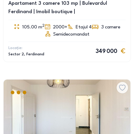
Apartament 3 camere 103 mp | Bulevardul
Ferdinand | Imobil boutique |
2
105.00
m
2000+
Etajul 4
3
camere
Semidecomandat
Locație:
349 000
Sector 2
, Ferdinand