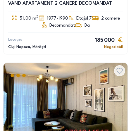
VAND APARTAMENT 2 CANERE DECOMANDAT
2
51.00
m
1977-1990
Etajul 7
2
camere
Decomandat
Da
Locație:
185 000
Cluj-Napoca
, Mărăști
Negociabil