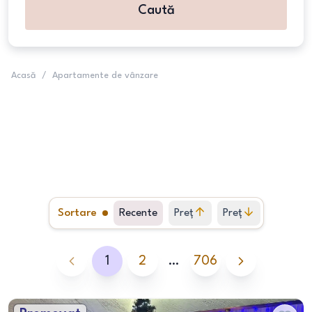
Caută
Acasă
/
Apartamente de vânzare
Sortare
Recente
Preț
Preț
crescător
descrescător
1
2
…
706