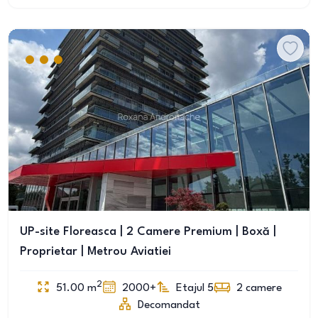
UP-site Floreasca | 2 Camere Premium | Boxă |
Proprietar | Metrou Aviatiei
2
51.00
m
2000+
Etajul 5
2
camere
Decomandat