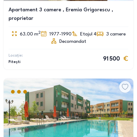
Apartament 3 camere , Eremia Grigorescu ,
proprietar
2
63.00
m
1977-1990
Etajul 4
3
camere
Decomandat
Locație:
91 500
Pitești