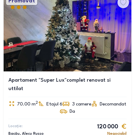
Promovat
Apartament "Super Lux"complet renovat si
uttilat
2
70.00
m
Etajul 6
3
camere
Decomandat
Da
Locație:
120 000
Bacău
, Alecu Russo
Negociabil