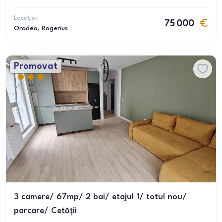
Locație:
75 000
Oradea
, Rogerius
Promovat
3 camere/ 67mp/ 2 bai/ etajul 1/ totul nou/
parcare/ Cetății