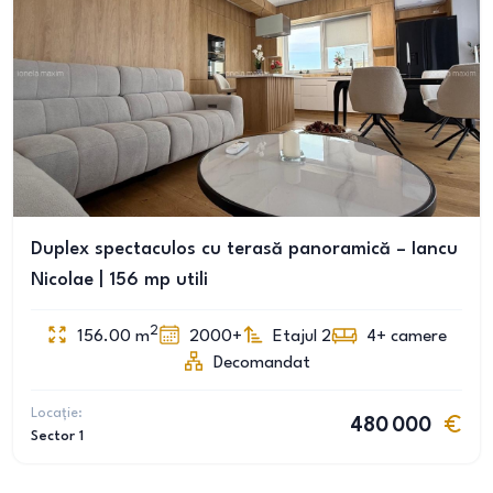
Duplex spectaculos cu terasă panoramică – Iancu
Nicolae | 156 mp utili
2
156.00
m
2000+
Etajul 2
4+
camere
Decomandat
Locație:
480 000
Sector 1