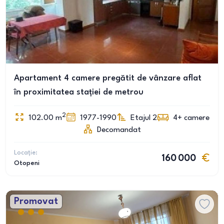
Apartament 4 camere pregătit de vânzare aflat
în proximitatea stației de metrou
2
102.00
m
1977-1990
Etajul 2
4+
camere
Decomandat
Locație:
160 000
Otopeni
Promovat