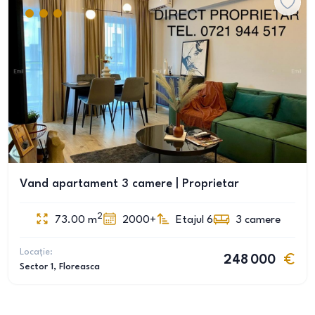
Vand apartament 3 camere | Proprietar
2
73.00
m
2000+
Etajul 6
3
camere
Locație:
248 000
Sector 1
, Floreasca