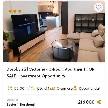
Dorobanti | Victoriei - 3-Room Apartment FOR
SALE | Investment Opportunity
2
55.00
m
Etajul 1
3
camere
Decomandat
Locație:
216 000
Sector 1
, Dorobanți