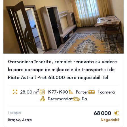
Garsoniera însorita, complet renovata cu vedere
la parc aproape de mijloacele de transport si de
Piata Astra ! Pret 68.000 euro negociabil Tel
2
28.00
m
1977-1990
Parter
1
cameră
Decomandat
Da
Locație:
68 000
Brașov
, Astra
Negociabil