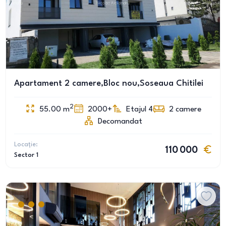
Apartament 2 camere,Bloc nou,Soseaua Chitilei
2
55.00
m
2000+
Etajul 4
2
camere
Decomandat
Locație:
110 000
Sector 1