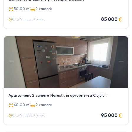
50.00
m²
2
camere
85 000
Cluj-Napoca
, Centru
Apartament 2 camere Floresti, in aproprierea Clujului.
40.00
m²
2
camere
95 000
Cluj-Napoca
, Centru