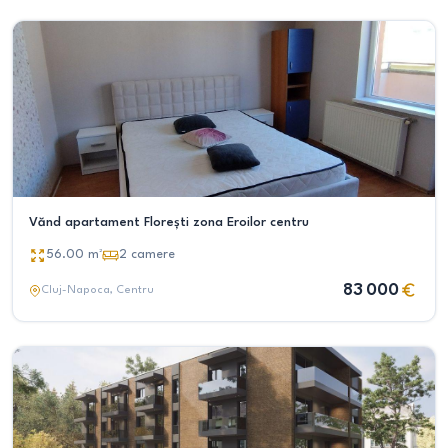
Vănd apartament Florești zona Eroilor centru
56.00
m²
2
camere
83 000
Cluj-Napoca
, Centru