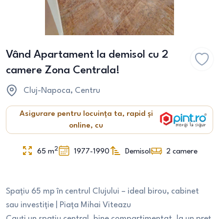
Vând Apartament la demisol cu 2
camere Zona Centrala!
Cluj-Napoca
, Centru
Asigurare pentru locuința ta, rapid și
online, cu
2
65
m
1977-1990
Demisol
2
camere
Spațiu 65 mp în centrul Clujului – ideal birou, cabinet
sau investiție | Piața Mihai Viteazu
Cauți un spațiu central, bine compartimentat, la un preț