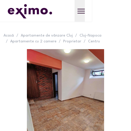
Acasă
/
Apartamente de vânzare Cluj
/
Cluj-Napoca
/
Apartamente cu 2 camere
/
Proprietar
/
Centru