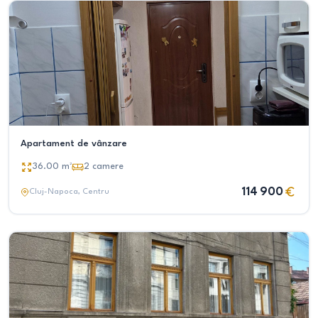
Apartament de vânzare
36.00
m²
2
camere
114 900
Cluj-Napoca
, Centru