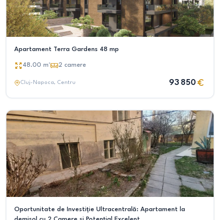
Apartament Terra Gardens 48 mp
48.00
m²
2
camere
93 850
Cluj-Napoca
, Centru
Oportunitate de Investiție Ultracentrală: Apartament la
demisol cu 2 Camere și Potențial Excelent