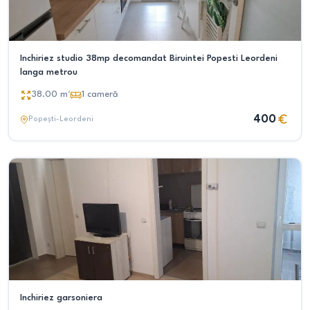
Inchiriez studio 38mp decomandat Biruintei Popesti Leordeni
langa metrou
38.00
m²
1
cameră
400
Popești-Leordeni
Inchiriez garsoniera