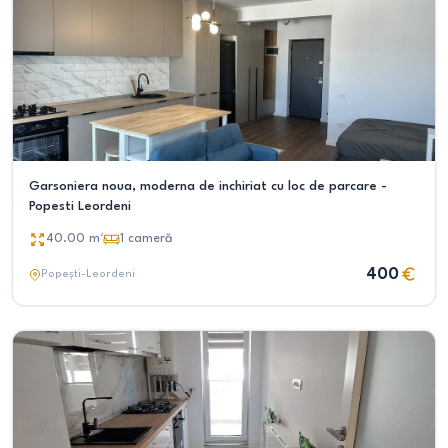
Garsoniera noua, moderna de inchiriat cu loc de parcare -
Popesti Leordeni
40.00
m²
1
cameră
400
Popești-Leordeni