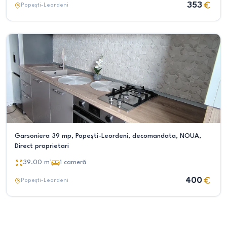
353
Popești-Leordeni
Garsoniera 39 mp, Popești-Leordeni, decomandata, NOUA,
Direct proprietari
39.00
m²
1
cameră
400
Popești-Leordeni