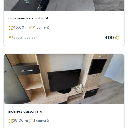
Garsonieră de închiriat
40.00
m²
1
cameră
400
Popești-Leordeni
inchiriez garsoniera
38.00
m²
1
cameră