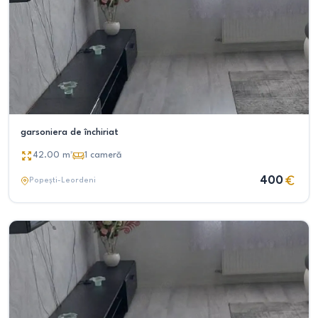
garsoniera de închiriat
42.00
m²
1
cameră
400
Popești-Leordeni