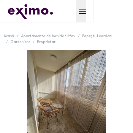
Acasă
/
Apartamente de închiriat Ilfov
/
Popești-Leordeni
/
Garsoniere
/
Proprietar