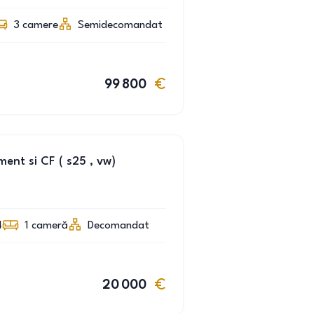
3
camere
Semidecomandat
99 800
nt si CF ( s25 , vw)
4
1
cameră
Decomandat
20 000