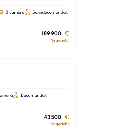
3
camere
Semidecomandat
189 900
Negociabil
cameră
Decomandat
43 500
Negociabil