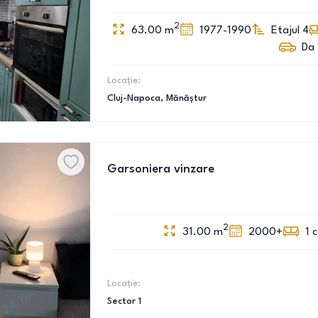
2
63.00
m
1977-1990
Etajul 4
Da
Locație:
Cluj-Napoca
, Mănăștur
Garsoniera vinzare
2
31.00
m
2000+
1
Locație:
Sector 1