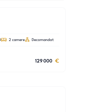
3
2
camere
Decomandat
129 000