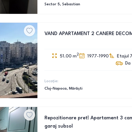
Sector 5
, Sebastian
VAND APARTAMENT 2 CANERE DECO
2
51.00
m
1977-1990
Etajul 
Da
Locație:
Cluj-Napoca
, Mărăști
Repozitionare pret! Apartament 3 cam
garaj subsol