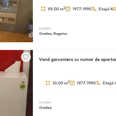
2
59.00
m
1977-1990
Etajul 4
Locație:
Oradea
, Rogerius
Vand garsoniera cu numar de apartame
2
10.00
m
1977-1990
Etajul 
Locație:
Oradea