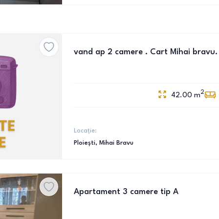
vand ap 2 camere . Cart Mihai bravu.
2
42.00
m
Locație:
Ploiești
, Mihai Bravu
Apartament 3 camere tip A