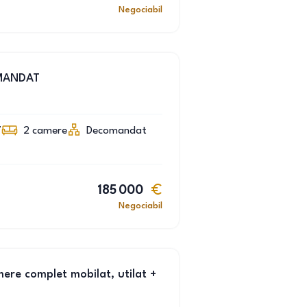
Negociabil
MANDAT
7
2
camere
Decomandat
185 000
Negociabil
ere complet mobilat, utilat +