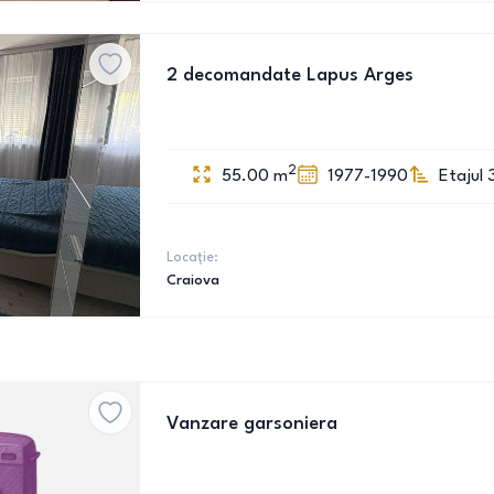
2 decomandate Lapus Arges
2
55.00
m
1977-1990
Etajul 
Locație:
Craiova
Vanzare garsoniera