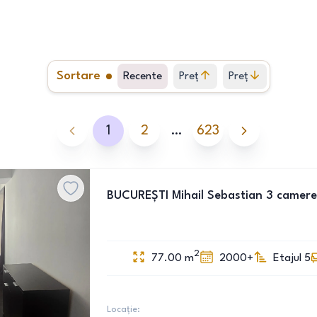
Sortare
Recente
Preț
Preț
crescător
descrescător
1
2
…
623
BUCUREȘTI Mihail Sebastian 3 camere
2
77.00
m
2000+
Etajul 5
Locație: