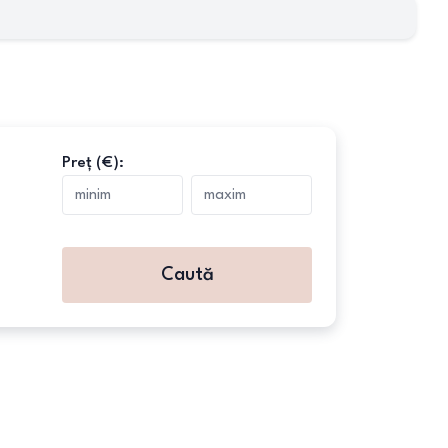
Preț (€):
Caută