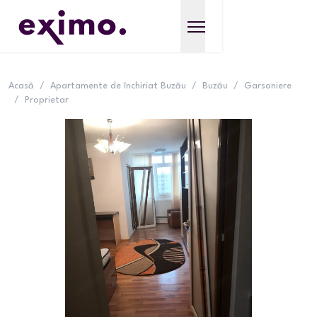
Acasă
/
Apartamente de închiriat Buzău
/
Buzău
/
Garsoniere
/
Proprietar