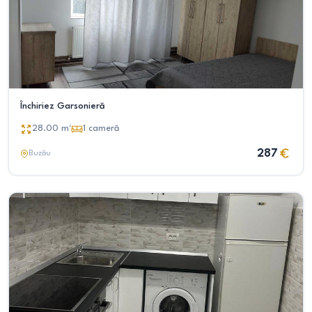
Închiriez Garsonieră
28.00
m²
1
cameră
287
Buzău