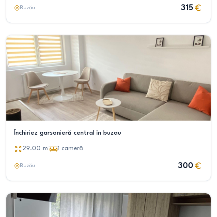
315
Buzău
Închiriez garsonieră central în buzau
29.00
m²
1
cameră
300
Buzău