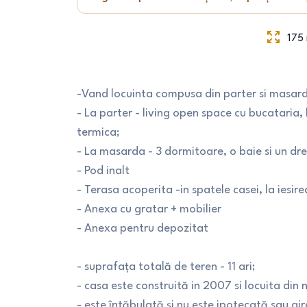
175
-Vand locuinta compusa din parter si masar
- La parter - living open space cu bucataria, 
termica;
- La masarda - 3 dormitoare, o baie si un dr
- Pod inalt
- Terasa acoperita -in spatele casei, la iesire
- Anexa cu gratar + mobilier
- Anexa pentru depozitat
- suprafaţa totală de teren - 11 ari;
- casa este construită in 2007 si locuita din
- este întăbulată şi nu este ipotecată sau gir