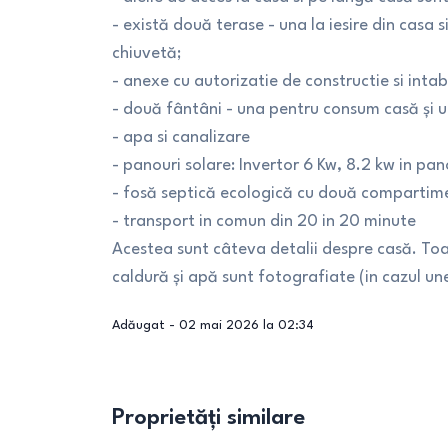
- există două terase - una la iesire din casa s
chiuvetă;
- anexe cu autorizatie de constructie si intab
- două fântâni - una pentru consum casă şi 
- apa si canalizare
- panouri solare: Invertor 6 Kw, 8.2 kw in pan
- fosă septică ecologică cu două compartim
- transport in comun din 20 in 20 minute
Acestea sunt câteva detalii despre casă. Toat
caldură şi apă sunt fotografiate (in cazul unei
Adăugat -
02 mai 2026 la 02:34
Proprietăți similare