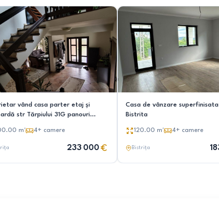
ietar vând casa parter etaj și
Casa de vânzare superfinisata 
ardă str Tărpiului 31G panouri
Bistrita
voltaice și baterie acumulare 15kw
00.00
m²
4+
camere
120.00
m²
4+
camere
233 000
18
rița
Bistrița