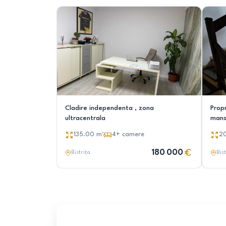
Cladire independenta , zona
Propr
ultracentrala
mans
foto
135.00
m²
4+
camere
2
180 000
Bistrița
Bist