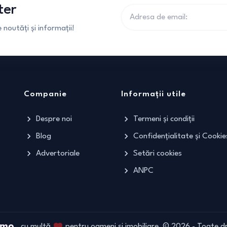
ter
noutăți și informații!
Companie
Informații utile
Despre noi
Termeni și condiții
Blog
Confidențialitate și Cookie
Advertoriale
Setări cookies
ANPC
cu multă
pentru oameni și imobiliare
©
2026
- Toate dr