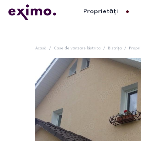
Proprietăți
Acasă
/
Case de vânzare bistrita
/
Bistrița
/
Propri