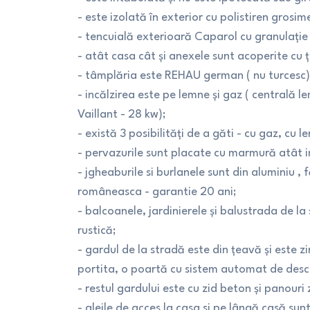
- este izolată în exterior cu polistiren grosim
- tencuială exterioară Caparol cu granulaţie
- atât casa cât şi anexele sunt acoperite cu 
- tâmplăria este REHAU german ( nu turcesc)
- incălzirea este pe lemne şi gaz ( centrală
Vaillant - 28 kw);
- există 3 posibilităţi de a găti - cu gaz, cu 
- pervazurile sunt placate cu marmură atât in 
- jgheaburile si burlanele sunt din aluminiu , 
româneasca - garantie 20 ani;
- balcoanele, jardinierele şi balustrada de la 
rustică;
- gardul de la stradă este din ţeavă şi este zi
portita, o poartă cu sistem automat de desc
- restul gardului este cu zid beton şi panouri 
- aleile de acces la casa si pe lângă casă su