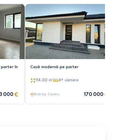
parter în
Casă modernă pe parter
Casa de v
114.00
m²
4+
camere
146.00
3 000
170 000
Bistrița
, Centru
Bistrița