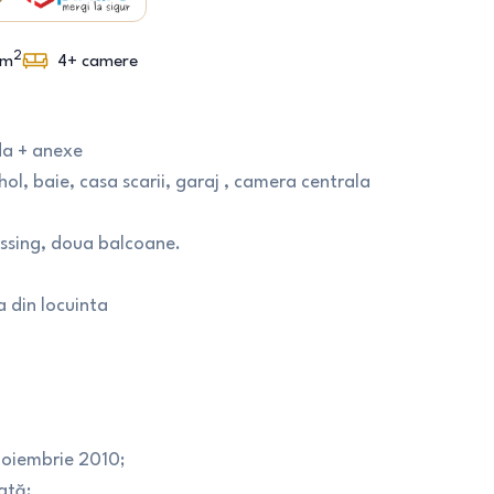
2
m
4+
camere
da + anexe
hol, baie, casa scarii, garaj , camera centrala
essing, doua balcoane.
a din locuinta
 noiembrie 2010;
ată;