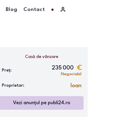
Blog
Contact
Casă
de vânzare
235 000
Preț:
Negociabil
Ioan
Proprietar:
Vezi anunțul pe
publi24.ro