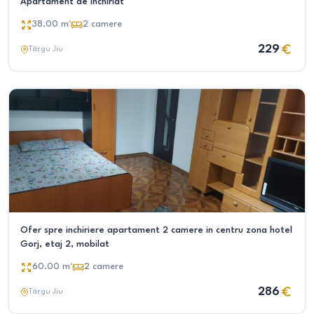
Apartament de închiriat
38.00
m²
2
camere
229
Târgu Jiu
Ofer spre inchiriere apartament 2 camere in centru zona hotel
Gorj, etaj 2, mobilat
60.00
m²
2
camere
286
Târgu Jiu