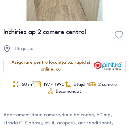
Inchiriez ap 2 camere central
Târgu Jiu
Asigurare pentru locuința ta, rapid și
online, cu
2
60
m
1977-1990
Etajul 4
2
camere
Decomandat
Apartament doua camere,doua balcoane, 60 mp,
strada C. Coposu, et. 4, acoperis, aer conditionat,