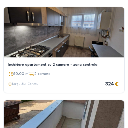
Inchiriere apartament cu 2 camere - zona centrala
50.00
m²
2
camere
324
Târgu Jiu
, Centru