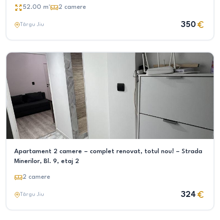
52.00
m²
2
camere
350
Târgu Jiu
Apartament 2 camere – complet renovat, totul nou! – Strada
Minerilor, Bl. 9, etaj 2
2
camere
324
Târgu Jiu