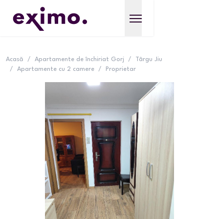
Acasă
/
Apartamente de închiriat Gorj
/
Târgu Jiu
/
Apartamente cu 2 camere
/
Proprietar