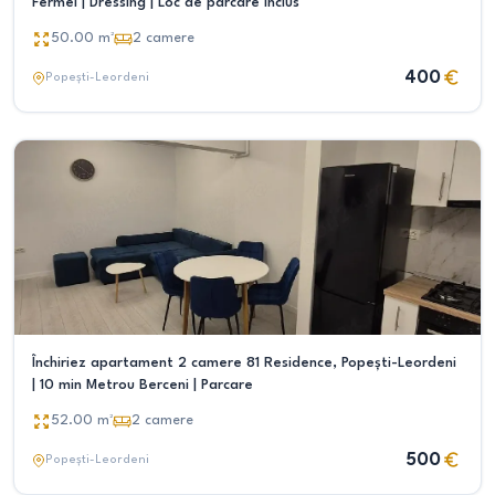
Fermei | Dressing | Loc de parcare inclus
50.00
m²
2
camere
400
Popești-Leordeni
Închiriez apartament 2 camere 81 Residence, Popești-Leordeni
| 10 min Metrou Berceni | Parcare
52.00
m²
2
camere
500
Popești-Leordeni