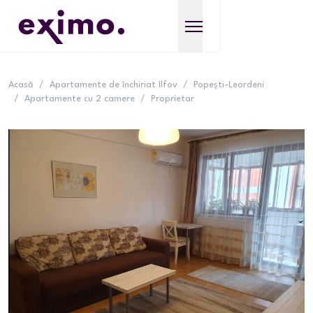
Acasă
/
Apartamente de închiriat Ilfov
/
Popești-Leordeni
/
Apartamente cu 2 camere
/
Proprietar