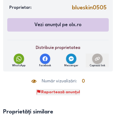
blueskin0505
Proprietar:
Vezi anunțul pe
olx.ro
Distribuie proprietatea
WhatsApp
Facebook
Messenger
Copiază link
Număr vizualizări:
0
Raportează anunțul
Proprietăți similare