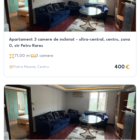
Apartament 3 camere de inchiriat - ultra-central, centru, zona
0, str Petru Rares
71.00
m²
3
camere
400
Piatra Neamț
, Centru