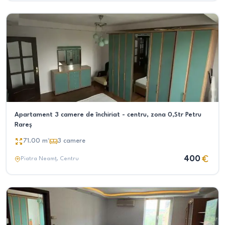
Apartament 3 camere de închiriat - centru, zona 0,Str Petru
Rareș
71.00
m²
3
camere
400
Piatra Neamț
, Centru