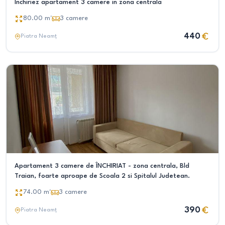
Inchiriez apartament 3 camere in zona centrala
80.00
m²
3
camere
440
Piatra Neamț
Apartament 3 camere de ÎNCHIRIAT - zona centrala, Bld
Traian, foarte aproape de Scoala 2 si Spitalul Judetean.
74.00
m²
3
camere
390
Piatra Neamț