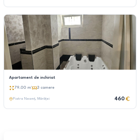
Apartament de inchiriat
79.00
m²
3
camere
460
Piatra Neamț
, Mărăței