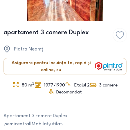
apartament 3 camere Duplex
Piatra Neamț
Asigurare pentru locuința ta, rapid și
online, cu
2
80
m
1977-1990
Etajul 2
3
camere
Decomandat
Apartament 3 camere Duplex
,semicentral!Mobilat,utilat.