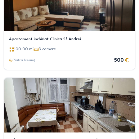
Apartament inchiriat Clinica Sf Andrei
100.00
m²
3
camere
500
Piatra Neamț