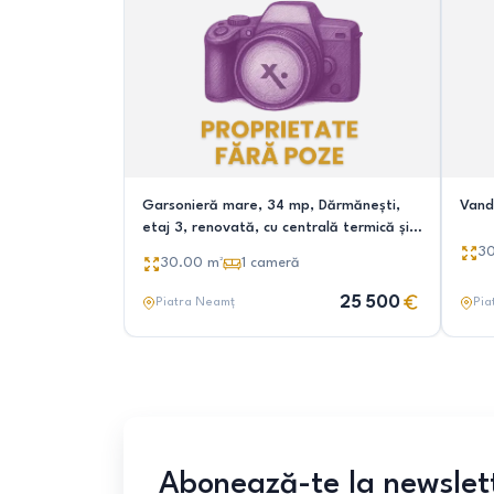
Garsonieră mare, 34 mp, Dărmănești,
Vand
etaj 3, renovată, cu centrală termică și
balcon
3
30.00
m²
1
cameră
25 500
Piatra Neamț
Pia
Abonează-te la newslet