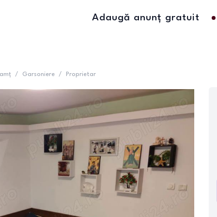
Adaugă anunț gratuit
eamț
/
Garsoniere
/
Proprietar