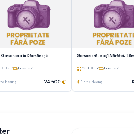
 Garsoniera în Dărmănești
Garsonieră, etaj1,Mărăței, 28
0.00
m²
1
cameră
28.00
m²
1
cameră
24 500
1
tra Neamț
Piatra Neamț
ter