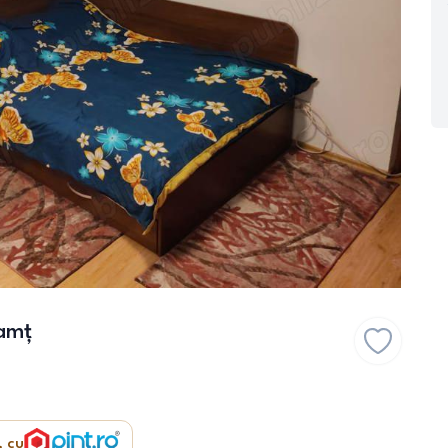
amț
, cu