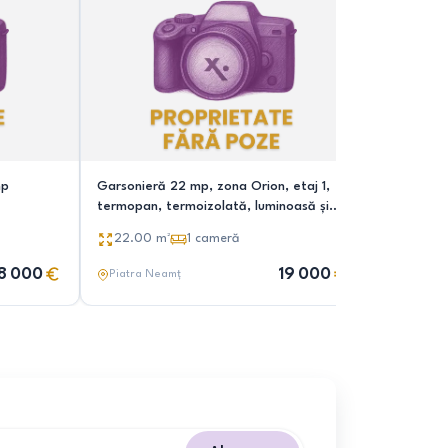
mp
Garsonieră 22 mp, zona Orion, etaj 1,
Garsonier
termopan, termoizolată, luminoasă și
primitoare
18.00
m
22.00
m²
1
cameră
8 000
19 000
Piatra Neamț
Piatra N