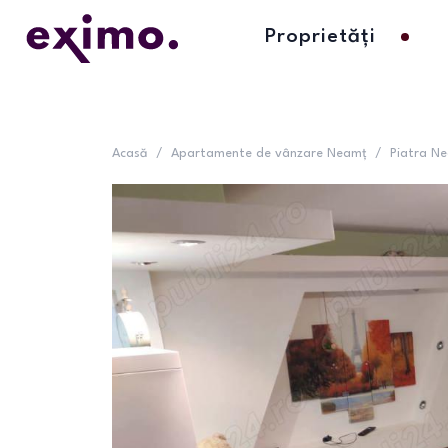
Proprietăți
Acasă
/
Apartamente de vânzare Neamț
/
Piatra N