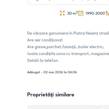
2
30
m
1990-2000
De vânzare garsoniera în Piatra Neamț strad
Are aer condiționat
Are gresie,parchet,faianță, boiler electric,
toate condițiile zona cu transport, magazine,
Detalii la telefon.
Adăugat -
02 mai 2026 la 04:06
Proprietăți similare