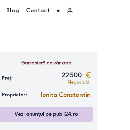
Blog
Contact
Garsonieră
de vânzare
22 500
Preț:
Negociabil
Ionita Constantin
Proprietar:
Vezi anunțul pe publi24.ro