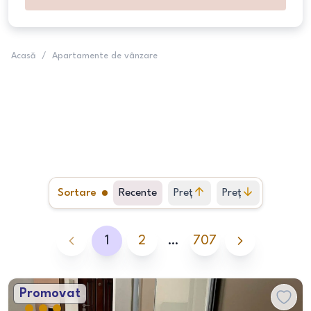
Acasă
/
Apartamente de vânzare
Sortare
Recente
Preț
Preț
crescător
descrescător
1
2
…
707
Promovat