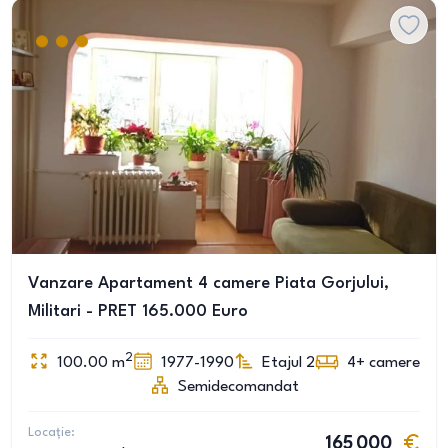
Vanzare Apartament 4 camere Piata Gorjului,
Militari - PRET 165.000 Euro
2
100.00
m
1977-1990
Etajul 2
4+
camere
Semidecomandat
Locație:
165 000