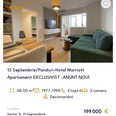
13 Septembrie/Panduri-Hotel Marriott
Apartament EXCLUSIVIST -ANUNT NOU!
2
58.00
m
1977-1990
Etajul 6
2
camere
Decomandat
Locație:
199 000
Sector 5
, 13 Septembrie