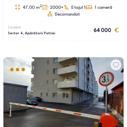
2
47.00
m
2000+
Etajul 1
1
cameră
Decomandat
Locație:
64 000
Sector 4
, Apărătorii Patriei