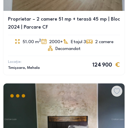
Proprietar – 2 camere 51 mp + terasă 45 mp | Bloc
2024 | Parcare CF
2
51.00
m
2000+
Etajul 3
2
camere
Decomandat
Locație:
124 900
Timișoara
, Mehala