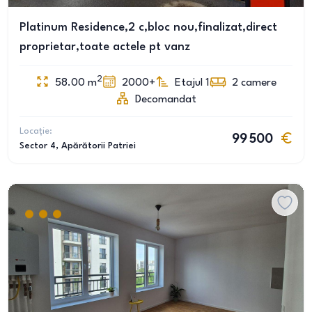
Platinum Residence,2 c,bloc nou,finalizat,direct
proprietar,toate actele pt vanz
2
58.00
m
2000+
Etajul 1
2
camere
Decomandat
Locație:
99 500
Sector 4
, Apărătorii Patriei