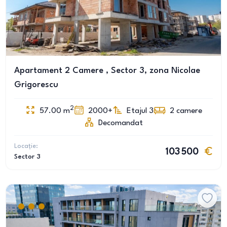
Apartament 2 Camere , Sector 3, zona Nicolae
Grigorescu
2
57.00
m
2000+
Etajul 3
2
camere
Decomandat
Locație:
103 500
Sector 3