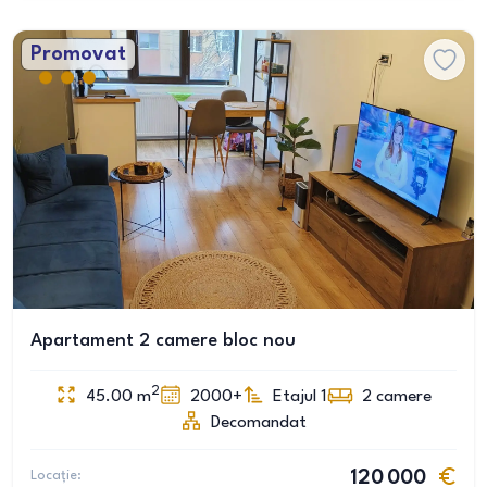
Promovat
Apartament 2 camere bloc nou
2
45.00
m
2000+
Etajul 1
2
camere
Decomandat
Locație:
120 000