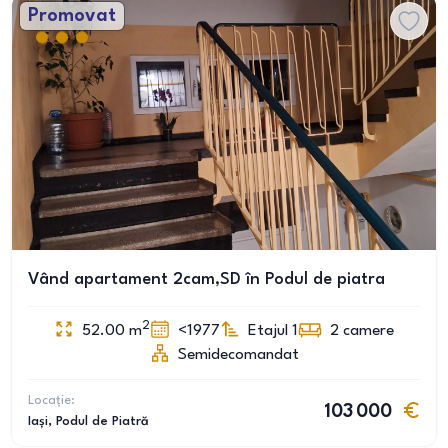
Promovat
Vând apartament 2cam,SD în Podul de piatra
2
52.00
m
<1977
Etajul 1
2
camere
Semidecomandat
Locație:
103 000
Iași
, Podul de Piatră