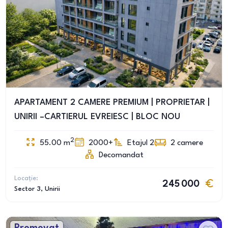
APARTAMENT 2 CAMERE PREMIUM | PROPRIETAR |
UNIRII –CARTIERUL EVREIESC | BLOC NOU
2
55.00
m
2000+
Etajul 2
2
camere
Decomandat
Locație:
245 000
Sector 3
, Unirii