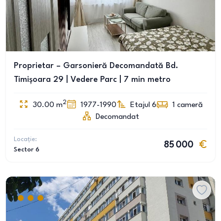
Proprietar – Garsonieră Decomandată Bd.
Timișoara 29 | Vedere Parc | 7 min metro
2
30.00
m
1977-1990
Etajul 6
1
cameră
Decomandat
Locație:
85 000
Sector 6