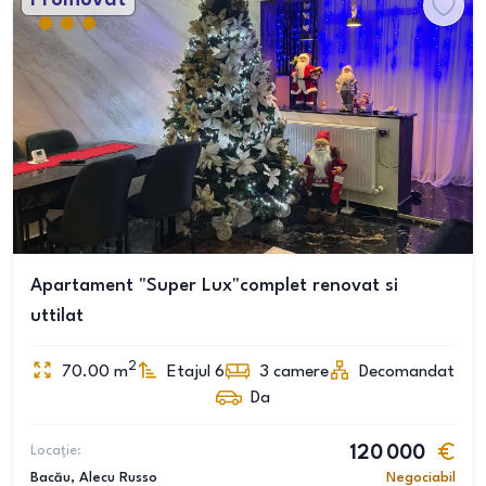
Promovat
Apartament "Super Lux"complet renovat si
uttilat
2
70.00
m
Etajul 6
3
camere
Decomandat
Da
Locație:
120 000
Bacău
, Alecu Russo
Negociabil