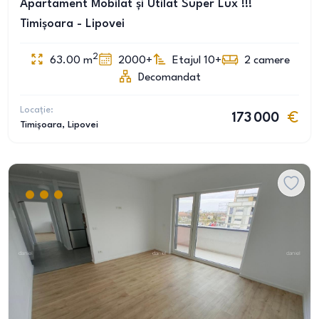
Apartament Mobilat și Utilat Super Lux !!!
Timișoara - Lipovei
2
63.00
m
2000+
Etajul 10+
2
camere
Decomandat
Locație:
173 000
Timișoara
, Lipovei