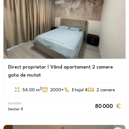
Direct proprietar ! Vând apartament 2 camere
gata de mutat
2
54.00
m
2000+
Etajul 4
2
camere
Locație:
80 000
Sector 5