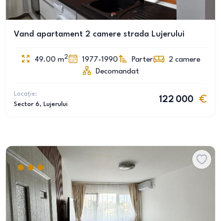
Vand apartament 2 camere strada Lujerului
2
49.00
m
1977-1990
Parter
2
camere
Decomandat
Locație:
122 000
Sector 6
, Lujerului