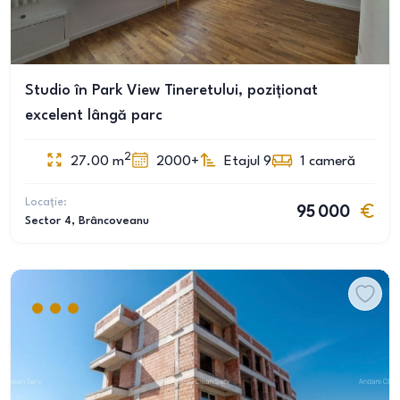
Studio în Park View Tineretului, poziționat
excelent lângă parc
2
27.00
m
2000+
Etajul 9
1
cameră
Locație:
95 000
Sector 4
, Brâncoveanu