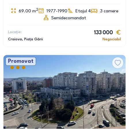
2
69.00
m
1977-1990
Etajul 4
3
camere
Semidecomandat
Locație:
133 000
Craiova
, Piața Gării
Negociabil
Promovat