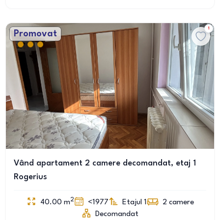
1
Promovat
Vând apartament 2 camere decomandat, etaj 1
Rogerius
2
40.00
m
<1977
Etajul 1
2
camere
Decomandat