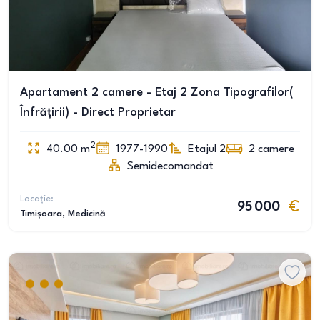
Apartament 2 camere - Etaj 2 Zona Tipografilor(
Înfrățirii) - Direct Proprietar
2
40.00
m
1977-1990
Etajul 2
2
camere
Semidecomandat
Locație:
95 000
Timișoara
, Medicină