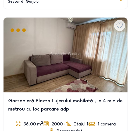
Sector 6
, Gorjului
Garsonieră Plazza Lujerului mobilată , la 4 min de
metrou cu loc parcare adp
2
36.00
m
2000+
Etajul 1
1
cameră