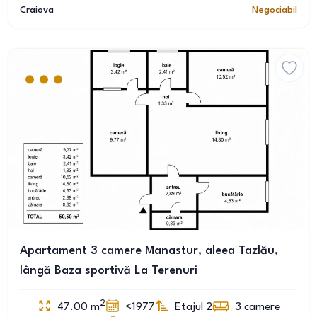
Craiova
Negociabil
Apartament 3 camere Manastur, aleea Tazlău,
lângă Baza sportivă La Terenuri
2
47.00
m
<1977
Etajul 2
3
camere