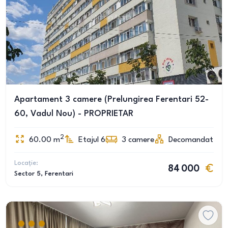
Apartament 3 camere (Prelungirea Ferentari 52-
60, Vadul Nou) - PROPRIETAR
2
60.00
m
Etajul 6
3
camere
Decomandat
Locație:
84 000
Sector 5
, Ferentari