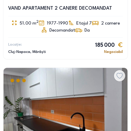
VAND APARTAMENT 2 CANERE DECOMANDAT
2
51.00
m
1977-1990
Etajul 7
2
camere
Decomandat
Da
Locație:
185 000
Cluj-Napoca
, Mărăști
Negociabil