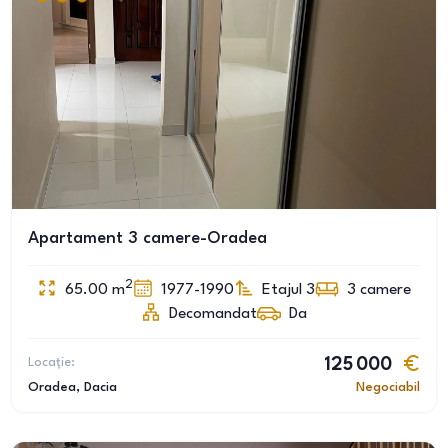
Apartament 3 camere-Oradea
2
65.00
m
1977-1990
Etajul 3
3
camere
Decomandat
Da
Locație:
125 000
Oradea
, Dacia
Negociabil