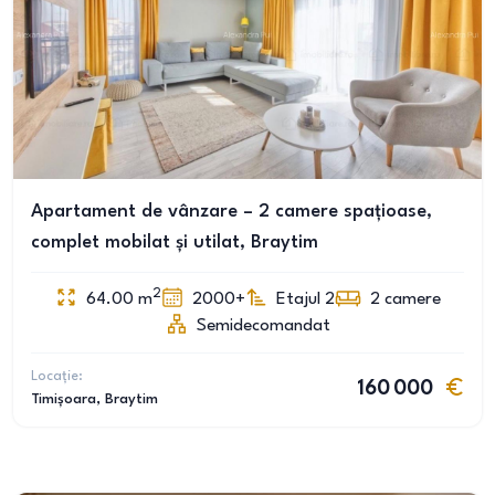
Apartament de vânzare – 2 camere spațioase,
complet mobilat și utilat, Braytim
2
64.00
m
2000+
Etajul 2
2
camere
Semidecomandat
Locație:
160 000
Timișoara
, Braytim