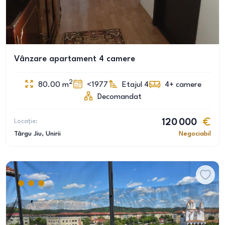
Vânzare apartament 4 camere
2
80.00
m
<1977
Etajul 4
4+
camere
Decomandat
Locație:
120 000
Târgu Jiu
, Unirii
Negociabil