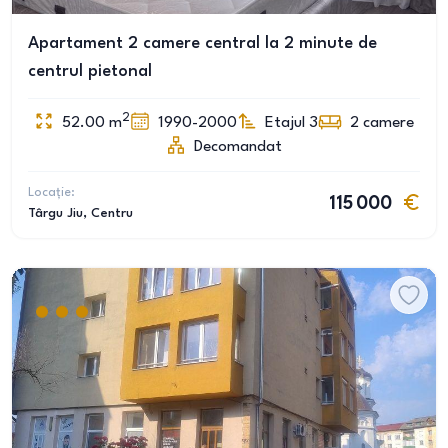
Apartament 2 camere central la 2 minute de
centrul pietonal
2
52.00
m
1990-2000
Etajul 3
2
camere
Decomandat
Locație:
115 000
Târgu Jiu
, Centru