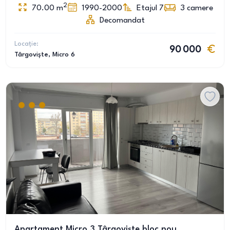
2
70.00
m
1990-2000
Etajul 7
3
camere
Decomandat
Locație:
90 000
Târgoviște
, Micro 6
Apartament Micro 3 Târgoviște bloc nou