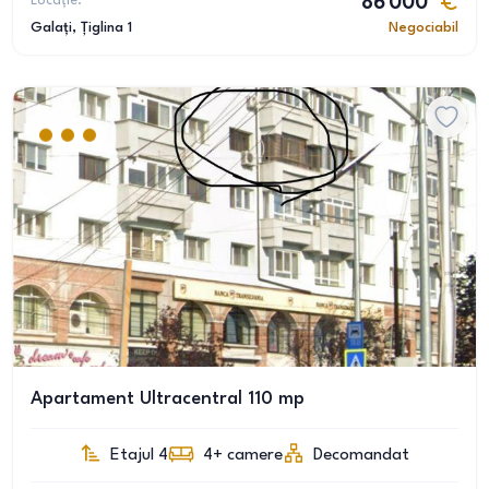
Locație:
86 000
Galați
, Țiglina 1
Negociabil
Apartament Ultracentral 110 mp
Etajul 4
4+
camere
Decomandat