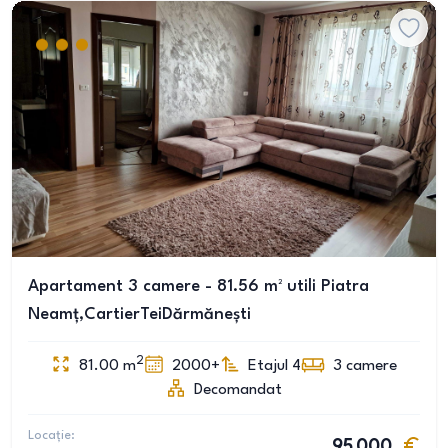
Apartament 3 camere - 81.56 m² utili Piatra
Neamț,CartierTeiDărmănești
2
81.00
m
2000+
Etajul 4
3
camere
Decomandat
Locație:
95 000