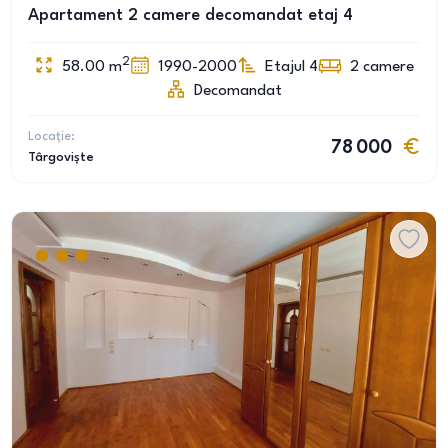
Apartament 2 camere decomandat etaj 4
2
58.00
m
1990-2000
Etajul 4
2
camere
Decomandat
Locație:
78 000
Târgoviște