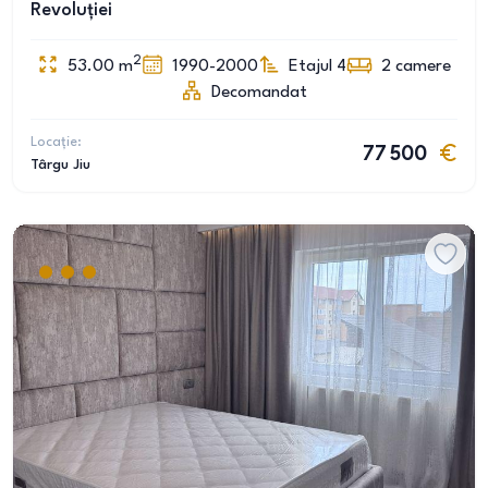
Revoluției
2
53.00
m
1990-2000
Etajul 4
2
camere
Decomandat
Locație:
77 500
Târgu Jiu