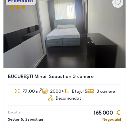
Promovat
BUCUREȘTI Mihail Sebastian 3 camere
2
77.00
m
2000+
Etajul 5
3
camere
Decomandat
Locație:
165 000
Sector 5
, Sebastian
Negociabil