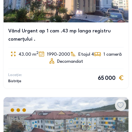
Vând Urgent ap 1 cam .43 mp langa registru
comerțului .
2
43.00
m
1990-2000
Etajul 4
1
cameră
Decomandat
Locație:
65 000
Bistrița