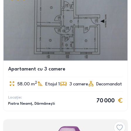
Apartament cu 3 camere
2
58.00
m
Etajul 1
3
camere
Decomandat
Locație:
70 000
Piatra Neamț
, Dărmănești