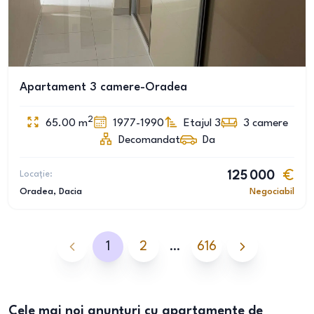
Apartament 3 camere-Oradea
2
65.00
m
1977-1990
Etajul 3
3
camere
Decomandat
Da
Locație:
125 000
Oradea
, Dacia
Negociabil
1
2
…
616
Cele mai noi anunțuri cu apartamente de