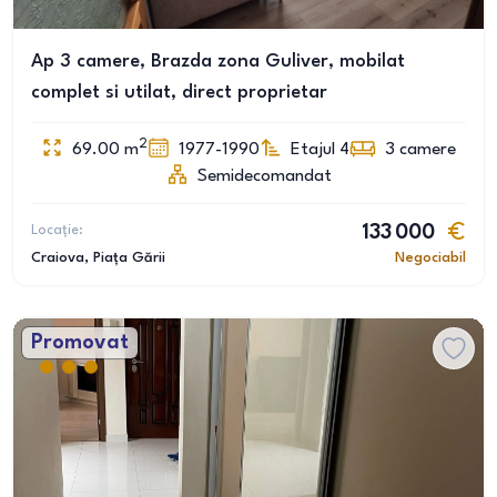
Ap 3 camere, Brazda zona Guliver, mobilat
complet si utilat, direct proprietar
2
69.00
m
1977-1990
Etajul 4
3
camere
Semidecomandat
Locație:
133 000
Craiova
, Piața Gării
Negociabil
Promovat