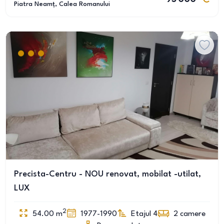
Piatra Neamț
, Calea Romanului
Precista-Centru - NOU renovat, mobilat -utilat,
LUX
2
54.00
m
1977-1990
Etajul 4
2
camere