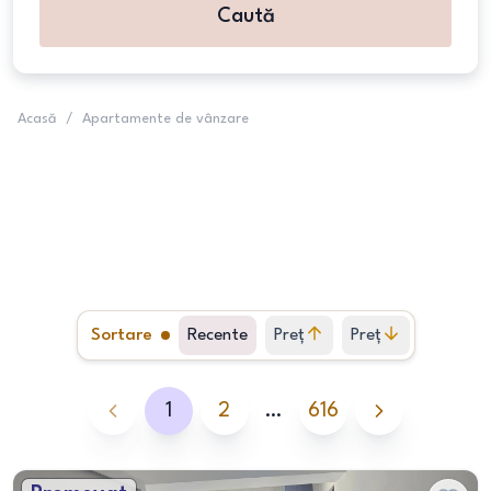
Caută
Acasă
/
Apartamente de vânzare
Sortare
Recente
Preț
Preț
crescător
descrescător
1
2
…
616