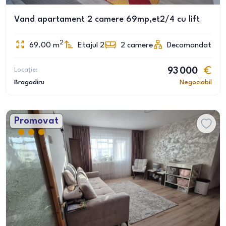
Vand apartament 2 camere 69mp,et2/4 cu lift
2
69.00
m
Etajul 2
2
camere
Decomandat
Locație:
93 000
Bragadiru
Negociabil
Promovat