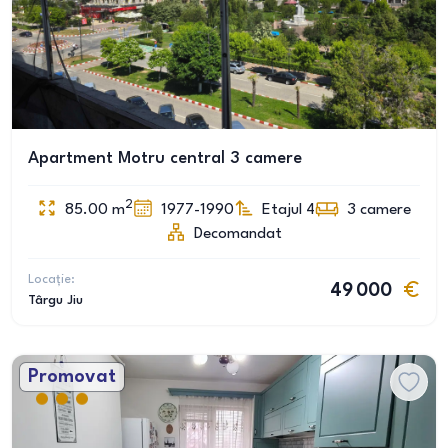
Apartment Motru central 3 camere
2
85.00
m
1977-1990
Etajul 4
3
camere
Decomandat
Locație:
49 000
Târgu Jiu
Promovat