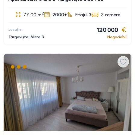
2
77.00
m
2000+
Etajul 3
3
camere
Locație:
120 000
Târgoviște
, Micro 3
Negociabil