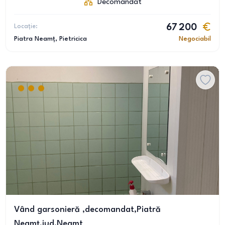
Decomandat
Locație:
67 200
Piatra Neamț
, Pietricica
Negociabil
Vând garsonieră ,decomandat,Piatră
Neamț,jud.Neamt