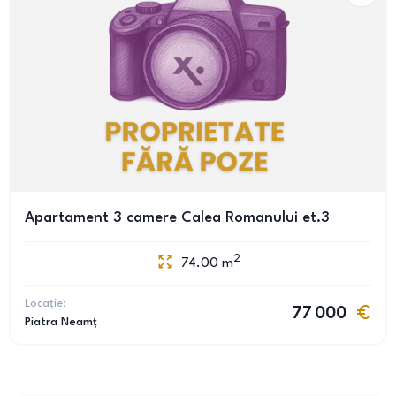
Apartament 3 camere Calea Romanului et.3
2
74.00
m
Locație:
77 000
Piatra Neamț