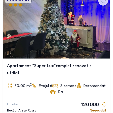
Apartament "Super Lux"complet renovat si
uttilat
2
70.00
m
Etajul 6
3
camere
Decomandat
Da
Locație:
120 000
Bacău
, Alecu Russo
Negociabil