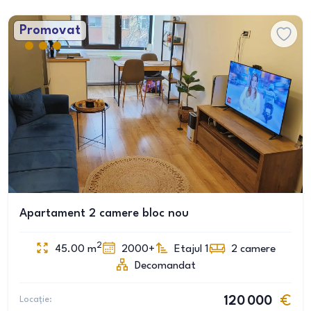
Promovat
Apartament 2 camere bloc nou
2
45.00
m
2000+
Etajul 1
2
camere
Decomandat
Locație:
120 000