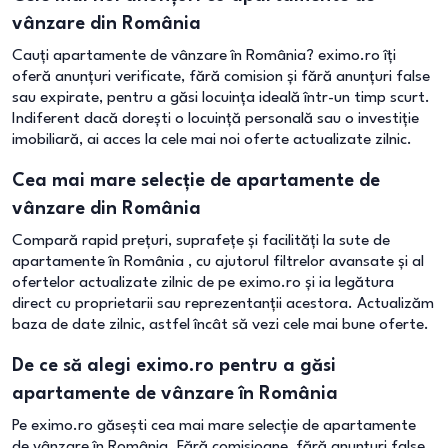
vânzare din România
Cauți apartamente de vânzare în România? eximo.ro îți
oferă anunțuri verificate, fără comision și fără anunțuri false
sau expirate, pentru a găsi locuința ideală într-un timp scurt.
Indiferent dacă dorești o locuință personală sau o investiție
imobiliară, ai acces la cele mai noi oferte actualizate zilnic.
Cea mai mare selecție de apartamente de
vânzare din România
Compară rapid prețuri, suprafețe și facilități la sute de
apartamente în România , cu ajutorul filtrelor avansate și al
ofertelor actualizate zilnic de pe eximo.ro și ia legătura
direct cu proprietarii sau reprezentanții acestora. Actualizăm
baza de date zilnic, astfel încât să vezi cele mai bune oferte.
De ce să alegi eximo.ro pentru a găsi
apartamente de vânzare în România
Pe eximo.ro găsești cea mai mare selecție de apartamente
de vânzare în România. Fără comisioane, fără anunțuri false,