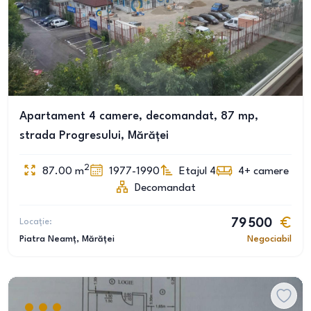
Apartament 4 camere, decomandat, 87 mp,
strada Progresului, Mărăței
2
87.00
m
1977-1990
Etajul 4
4+
camere
Decomandat
Locație:
79 500
Piatra Neamț
, Mărăței
Negociabil