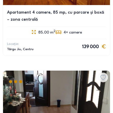
Apartament 4 camere, 85 mp, cu parcare și boxă
– zona centrală
2
85.00
m
4+
camere
Locație:
139 000
Târgu Jiu
, Centru