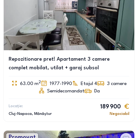
Repozitionare pret! Apartament 3 camere
complet mobilat, utilat + garaj subsol
2
63.00
m
1977-1990
Etajul 4
3
camere
Semidecomandat
Da
Locație:
189 900
Cluj-Napoca
, Mănăștur
Negociabil
Promovat