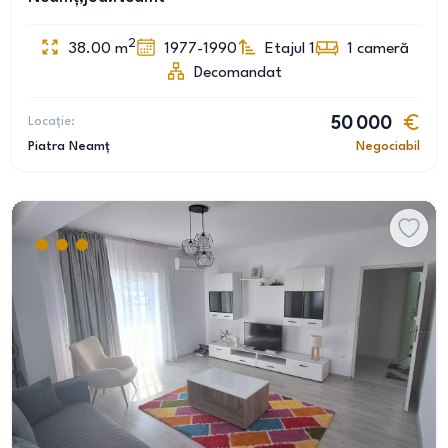
2
38.00
m
1977-1990
Etajul 1
1
cameră
Decomandat
Locație:
50 000
Piatra Neamț
Negociabil