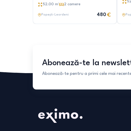
mic
5
52.00
m²
2
camere
480
Popești-Leordeni
Pop
Abonează-te la newslet
Abonează-te pentru a primi cele mai recente 