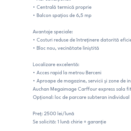
• Centrală termică proprie
• Balcon spațios de 6,5 mp
Avantaje speciale:
• Costuri reduse de întreținere datorită efici
• Bloc nou, vecinătate liniștită
Localizare excelentă:
• Acces rapid la metrou Berceni
• Aproape de magazine, servicii și zone de in
Auchan Megaimage Carffour express sala fit
Opțional: loc de parcare subteran individual 
Preț: 2500 lei/lună
Se solicită: 1 lună chirie + garanție