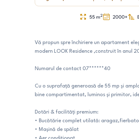
2
55
m
2000+
Vă propun spre închiriere un apartament ele
modern LOOK Residence ,construit în anul 20
Numarul de contact 07******40
Cu o suprafață generoasă de 55 mp și amplas
bine compartimentat, luminos și primitor, idea
Dotări & facilități premium:
• Bucătărie complet utilată: aragaz,fierbato
• Mașină de spălat
• Aer condiționat