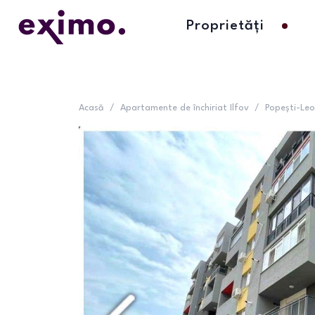
Proprietăți
Acasă
/
Apartamente de închiriat Ilfov
/
Popești-Leo