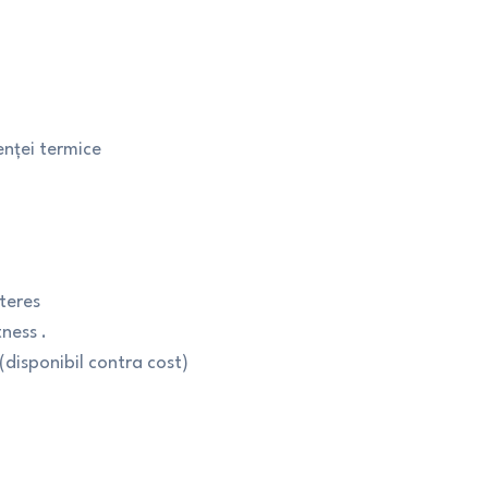
enței termice
teres
ness .
(disponibil contra cost)