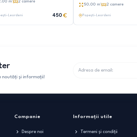
2.00
m²
2
camere
50.00
m²
2
camere
450
ești-Leordeni
Popești-Leordeni
ter
noutăți și informații!
Companie
Informații utile
Despre noi
Termeni și condiții