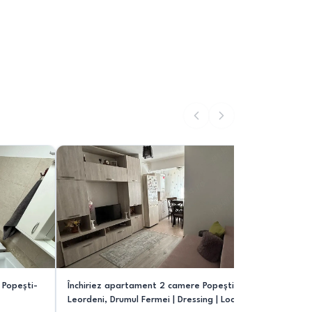
 Popești-
Închiriez apartament 2 camere Popești-
Închiriez 
Leordeni, Drumul Fermei | Dressing | Loc
Residence,