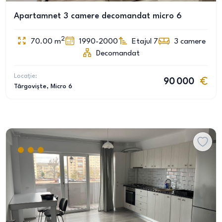
Apartamnet 3 camere decomandat micro 6
2
70.00
m
1990-2000
Etajul 7
3
camere
Decomandat
Locație:
90 000
Târgoviște
, Micro 6