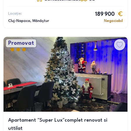
Locație:
189 900
Cluj-Napoca
, Mănăștur
Negociabil
Promovat
Apartament "Super Lux"complet renovat si
uttilat