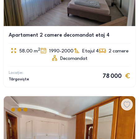
Apartament 2 camere decomandat etaj 4
2
58.00
m
1990-2000
Etajul 4
2
camere
Decomandat
Locație:
78 000
Târgoviște