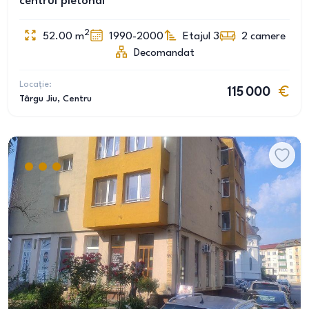
centrul pietonal
2
52.00
m
1990-2000
Etajul 3
2
camere
Decomandat
Locație:
115 000
Târgu Jiu
, Centru