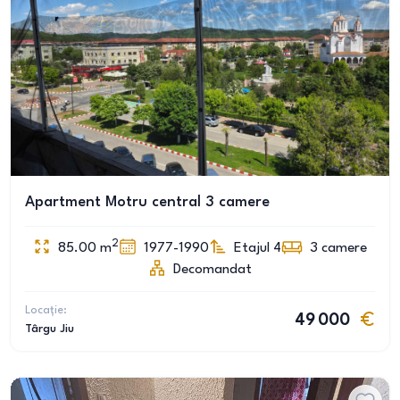
Apartment Motru central 3 camere
2
85.00
m
1977-1990
Etajul 4
3
camere
Decomandat
Locație:
49 000
Târgu Jiu