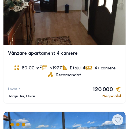
Vânzare apartament 4 camere
2
80.00
m
<1977
Etajul 4
4+
camere
Decomandat
Locație:
120 000
Târgu Jiu
, Unirii
Negociabil