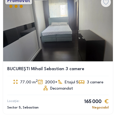
Promovat
BUCUREȘTI Mihail Sebastian 3 camere
2
77.00
m
2000+
Etajul 5
3
camere
Decomandat
Locație:
165 000
Sector 5
, Sebastian
Negociabil