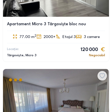
Apartament Micro 3 Târgoviște bloc nou
2
77.00
m
2000+
Etajul 3
3
camere
Locație:
120 000
Târgoviște
, Micro 3
Negociabil