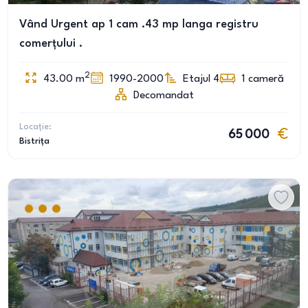
Vând Urgent ap 1 cam .43 mp langa registru
comerțului .
2
43.00
m
1990-2000
Etajul 4
1
cameră
Decomandat
Locație:
65 000
Bistrița