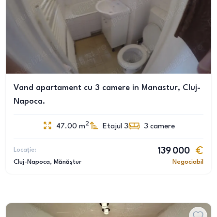
Vand apartament cu 3 camere in Manastur, Cluj-
Napoca.
2
47.00
m
Etajul 3
3
camere
Locație:
139 000
Cluj-Napoca
, Mănăștur
Negociabil