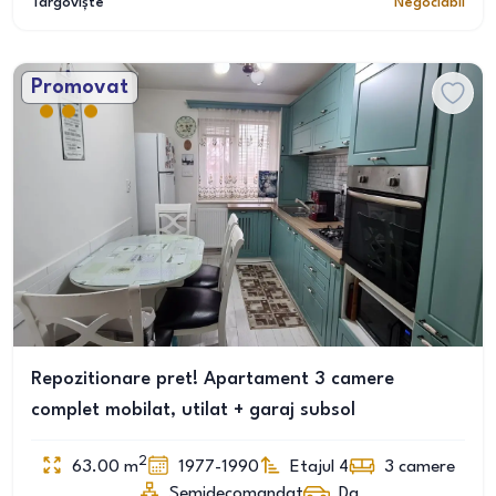
Târgoviște
Negociabil
Promovat
Repozitionare pret! Apartament 3 camere
complet mobilat, utilat + garaj subsol
2
63.00
m
1977-1990
Etajul 4
3
camere
Semidecomandat
Da