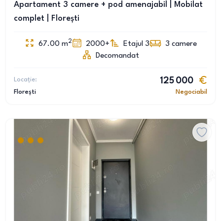
Apartament 3 camere + pod amenajabil | Mobilat
complet | Florești
2
67.00
m
2000+
Etajul 3
3
camere
Decomandat
Locație:
125 000
Florești
Negociabil