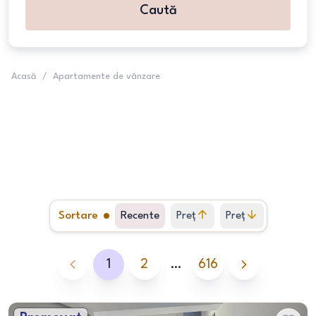
Caută
Acasă
/
Apartamente de vânzare
Sortare
Recente
Preț
Preț
crescător
descrescător
1
2
…
616