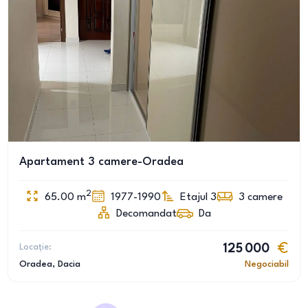
Apartament 3 camere-Oradea
2
65.00
m
1977-1990
Etajul 3
3
camere
Decomandat
Da
Locație:
125 000
Oradea
, Dacia
Negociabil