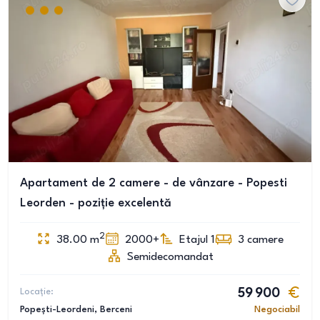
Apartament de 2 camere - de vânzare - Popesti
Leorden - poziție excelentă
2
38.00
m
2000+
Etajul 1
3
camere
Semidecomandat
Locație:
59 900
Popești-Leordeni
, Berceni
Negociabil