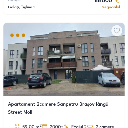
Locație:
86 000
Galați
, Țiglina 1
Negociabil
Apartament 2camere Sanpetru Brașov lângă
Street Moll
2
59.00
m
2000+
Etajul 2
2
camere