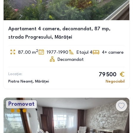
Apartament 4 camere, decomandat, 87 mp,
strada Progresului, Mărăței
2
87.00
m
1977-1990
Etajul 4
4+
camere
Decomandat
Locație:
79 500
Piatra Neamț
, Mărăței
Negociabil
Promovat