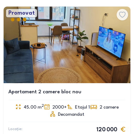
Promovat
Apartament 2 camere bloc nou
2
45.00
m
2000+
Etajul 1
2
camere
Decomandat
Locație:
120 000