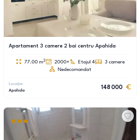
Apartament 3 camere 2 bai centru Apahida
2
77.00
m
2000+
Etajul 4
3
camere
Nedecomandat
Locație:
148 000
Apahida