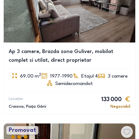
Ap 3 camere, Brazda zona Guliver, mobilat
complet si utilat, direct proprietar
2
69.00
m
1977-1990
Etajul 4
3
camere
Semidecomandat
Locație:
133 000
Craiova
, Piața Gării
Negociabil
Promovat