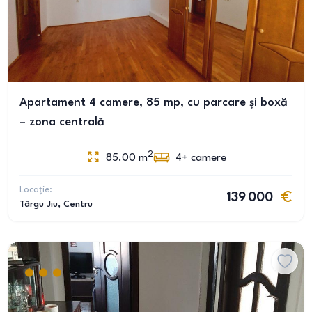
Apartament 4 camere, 85 mp, cu parcare și boxă
– zona centrală
2
85.00
m
4+
camere
Locație:
139 000
Târgu Jiu
, Centru