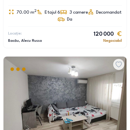
2
70.00
m
Etajul 6
3
camere
Decomandat
Da
Locație:
120 000
Bacău
, Alecu Russo
Negociabil