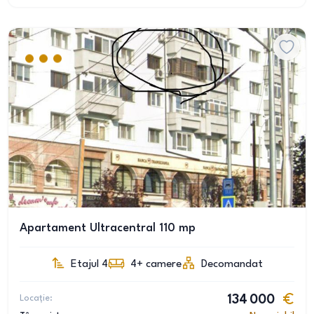
Apartament Ultracentral 110 mp
Etajul 4
4+
camere
Decomandat
Locație:
134 000