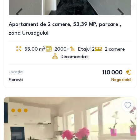
Apartament de 2 camere, 53,39 MP, parcare ,
zona Urusagului
2
53.00
m
2000+
Etajul 2
2
camere
Decomandat
Locație:
110 000
Florești
Negociabil