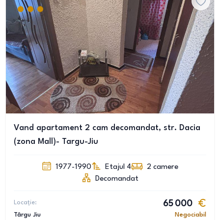
Vand apartament 2 cam decomandat, str. Dacia
(zona Mall)- Targu-Jiu
1977-1990
Etajul 4
2
camere
Decomandat
Locație:
65 000
Târgu Jiu
Negociabil