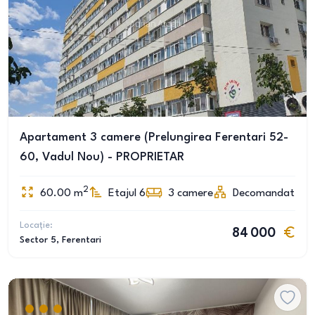
Apartament 3 camere (Prelungirea Ferentari 52-
60, Vadul Nou) - PROPRIETAR
2
60.00
m
Etajul 6
3
camere
Decomandat
Locație:
84 000
Sector 5
, Ferentari