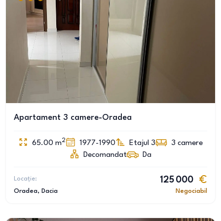
Apartament 3 camere-Oradea
2
65.00
m
1977-1990
Etajul 3
3
camere
Decomandat
Da
Locație:
125 000
Oradea
, Dacia
Negociabil