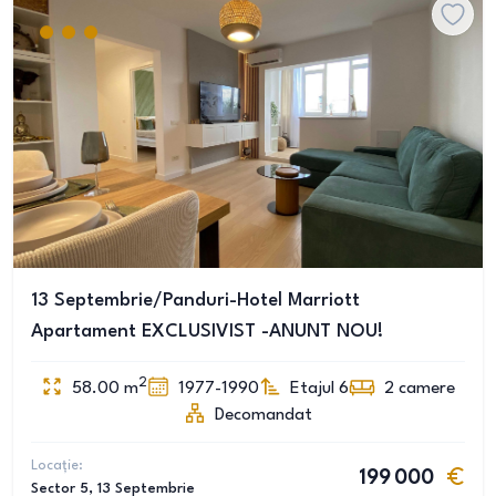
13 Septembrie/Panduri-Hotel Marriott
Apartament EXCLUSIVIST -ANUNT NOU!
2
58.00
m
1977-1990
Etajul 6
2
camere
Decomandat
Locație:
199 000
Sector 5
, 13 Septembrie