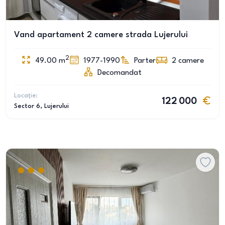
Vand apartament 2 camere strada Lujerului
2
49.00
m
1977-1990
Parter
2
camere
Decomandat
Locație:
122 000
Sector 6
, Lujerului