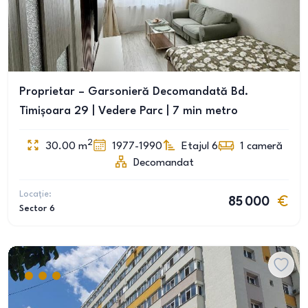
Proprietar – Garsonieră Decomandată Bd.
Timișoara 29 | Vedere Parc | 7 min metro
2
30.00
m
1977-1990
Etajul 6
1
cameră
Decomandat
Locație:
85 000
Sector 6