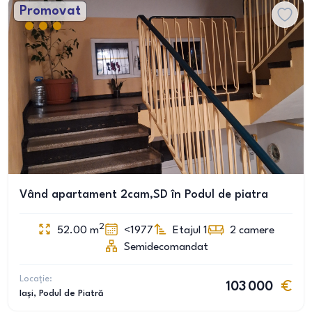
Promovat
Vând apartament 2cam,SD în Podul de piatra
2
52.00
m
<1977
Etajul 1
2
camere
Semidecomandat
Locație:
103 000
Iași
, Podul de Piatră