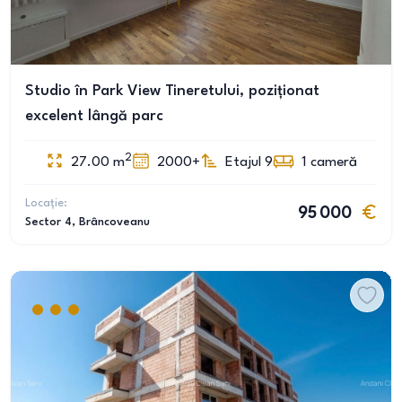
Studio în Park View Tineretului, poziționat
excelent lângă parc
2
27.00
m
2000+
Etajul 9
1
cameră
Locație:
95 000
Sector 4
, Brâncoveanu