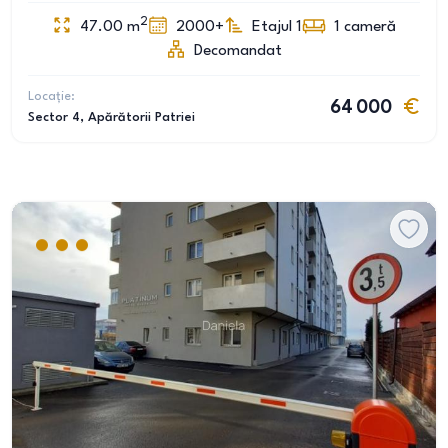
2
47.00
m
2000+
Etajul 1
1
cameră
Decomandat
Locație:
64 000
Sector 4
, Apărătorii Patriei