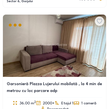
Sector 6
, Gorjului
Garsonieră Plazza Lujerului mobilată , la 4 min de
metrou cu loc parcare adp
2
36.00
m
2000+
Etajul 1
1
cameră