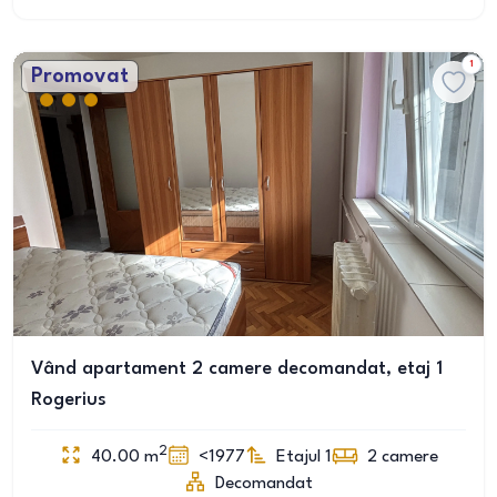
1
Promovat
Vând apartament 2 camere decomandat, etaj 1
Rogerius
2
40.00
m
<1977
Etajul 1
2
camere
Decomandat