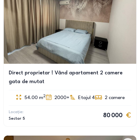
Direct proprietar ! Vând apartament 2 camere
gata de mutat
2
54.00
m
2000+
Etajul 4
2
camere
Locație:
80 000
Sector 5