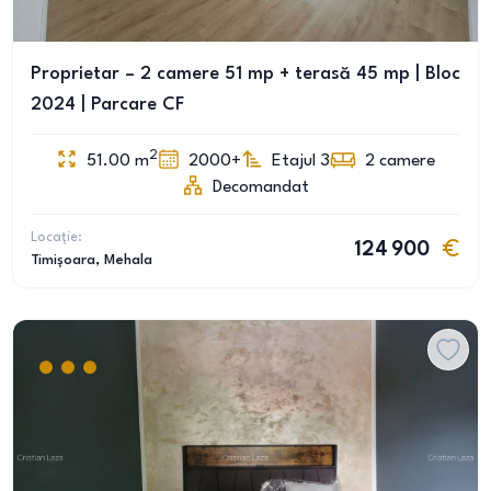
Proprietar – 2 camere 51 mp + terasă 45 mp | Bloc
2024 | Parcare CF
2
51.00
m
2000+
Etajul 3
2
camere
Decomandat
Locație:
124 900
Timișoara
, Mehala