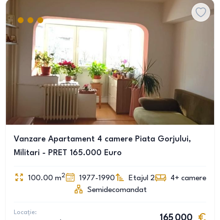
Vanzare Apartament 4 camere Piata Gorjului,
Militari - PRET 165.000 Euro
2
100.00
m
1977-1990
Etajul 2
4+
camere
Semidecomandat
Locație:
165 000