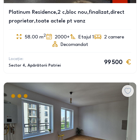
Platinum Residence,2 c,bloc nou,finalizat,direct
proprietar,toate actele pt vanz
2
58.00
m
2000+
Etajul 1
2
camere
Decomandat
Locație:
99 500
Sector 4
, Apărătorii Patriei