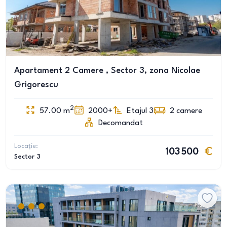
Apartament 2 Camere , Sector 3, zona Nicolae
Grigorescu
2
57.00
m
2000+
Etajul 3
2
camere
Decomandat
Locație:
103 500
Sector 3