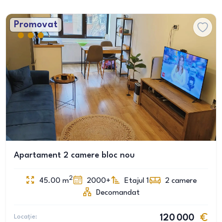
Promovat
Apartament 2 camere bloc nou
2
45.00
m
2000+
Etajul 1
2
camere
Decomandat
Locație:
120 000