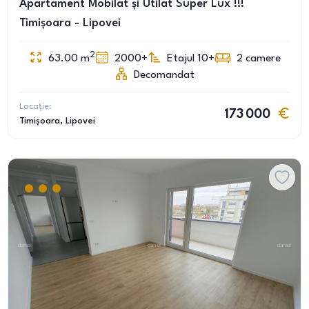
Apartament Mobilat și Utilat Super Lux !!!
Timișoara - Lipovei
2
63.00
m
2000+
Etajul 10+
2
camere
Decomandat
Locație:
173 000
Timișoara
, Lipovei