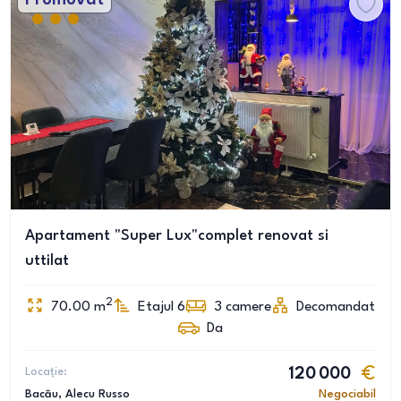
Promovat
Apartament "Super Lux"complet renovat si
uttilat
2
70.00
m
Etajul 6
3
camere
Decomandat
Da
Locație:
120 000
Bacău
, Alecu Russo
Negociabil