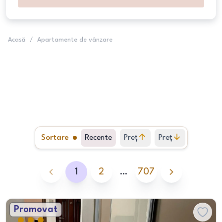
Acasă
/
Apartamente de vânzare
Sortare
Recente
Preț
Preț
crescător
descrescător
1
2
…
707
Promovat