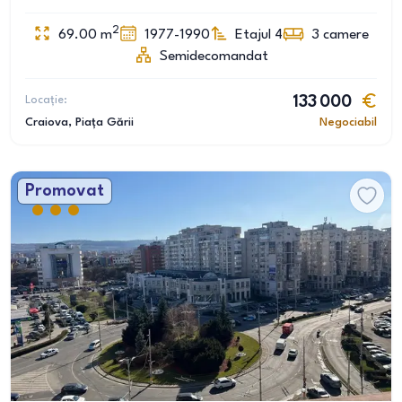
2
69.00
m
1977-1990
Etajul 4
3
camere
Semidecomandat
Locație:
133 000
Craiova
, Piața Gării
Negociabil
Promovat