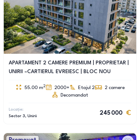
APARTAMENT 2 CAMERE PREMIUM | PROPRIETAR |
UNIRII –CARTIERUL EVREIESC | BLOC NOU
2
55.00
m
2000+
Etajul 2
2
camere
Decomandat
Locație:
245 000
Sector 3
, Unirii