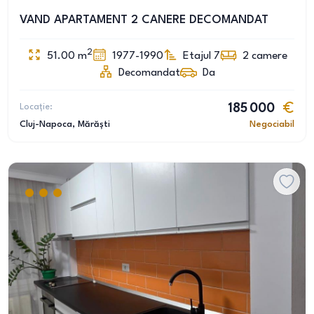
VAND APARTAMENT 2 CANERE DECOMANDAT
2
51.00
m
1977-1990
Etajul 7
2
camere
Decomandat
Da
Locație:
185 000
Cluj-Napoca
, Mărăști
Negociabil