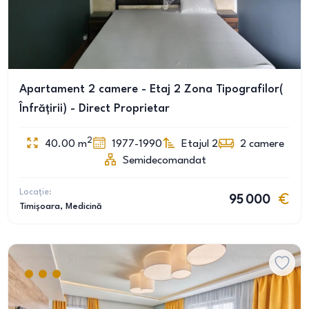
Apartament 2 camere - Etaj 2 Zona Tipografilor(
Înfrățirii) - Direct Proprietar
2
40.00
m
1977-1990
Etajul 2
2
camere
Semidecomandat
Locație:
95 000
Timișoara
, Medicină