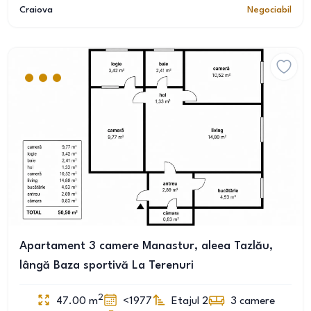
Craiova
Negociabil
Apartament 3 camere Manastur, aleea Tazlău,
lângă Baza sportivă La Terenuri
2
47.00
m
<1977
Etajul 2
3
camere