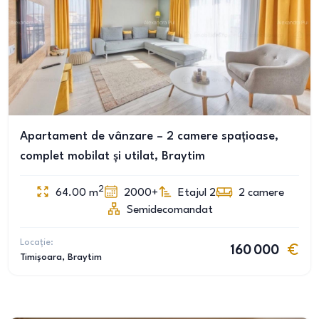
Apartament de vânzare – 2 camere spațioase,
complet mobilat și utilat, Braytim
2
64.00
m
2000+
Etajul 2
2
camere
Semidecomandat
Locație:
160 000
Timișoara
, Braytim