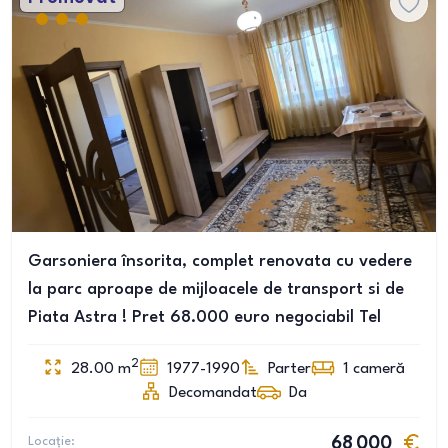
Garsoniera însorita, complet renovata cu vedere
la parc aproape de mijloacele de transport si de
Piata Astra ! Pret 68.000 euro negociabil Tel
2
28.00
m
1977-1990
Parter
1
cameră
Decomandat
Da
Locație:
68 000