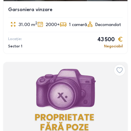
Garsoniera vinzare
2
31.00
m
2000+
1
cameră
Decomandat
Locație:
43 500
Sector 1
Negociabil