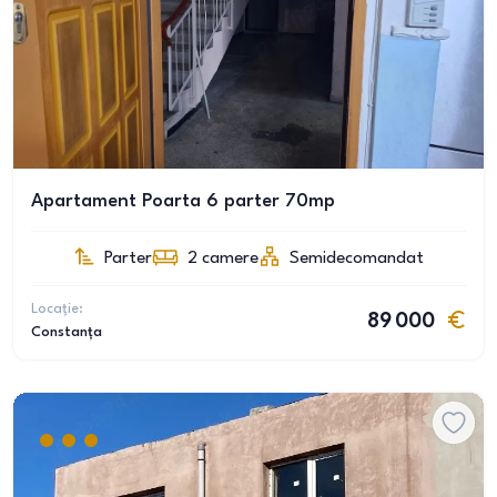
Apartament Poarta 6 parter 70mp
Parter
2
camere
Semidecomandat
Locație:
89 000
Constanța