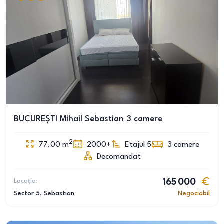
BUCUREȘTI Mihail Sebastian 3 camere
2
77.00
m
2000+
Etajul 5
3
camere
Decomandat
Locație:
165 000
Sector 5
, Sebastian
Negociabil