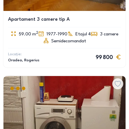
Apartament 3 camere tip A
2
59.00
m
1977-1990
Etajul 4
3
camere
Semidecomandat
Locație:
99 800
Oradea
, Rogerius