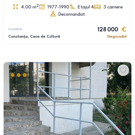
2
4.00
m
1977-1990
Etajul 4
3
camere
Decomandat
Locație:
128 000
Constanța
, Casa de Cultură
Negociabil