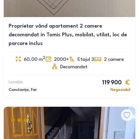
Proprietar vând apartament 2 camere
decomandat in Tomis Plus, mobilat, utilat, loc de
parcare inclus
2
60.00
m
2000+
Etajul 3
2
camere
Decomandat
Locație:
119 900
Constanța
, Far
Negociabil