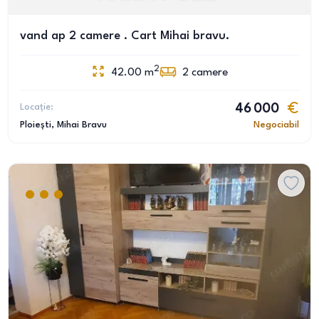
vand ap 2 camere . Cart Mihai bravu.
2
42.00
m
2
camere
Locație:
46 000
Ploiești
, Mihai Bravu
Negociabil