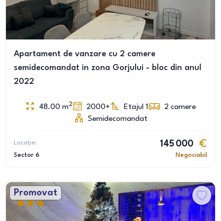
Apartament de vanzare cu 2 camere
semidecomandat in zona Gorjului - bloc din anul
2022
2
48.00
m
2000+
Etajul 1
2
camere
Semidecomandat
Locație:
145 000
Sector 6
Negociabil
Promovat