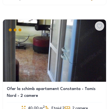
Ofer la schimb apartament Constanta - Tomis
Nord - 2 camere
2
40.00
m
Etajul 2
2
camere