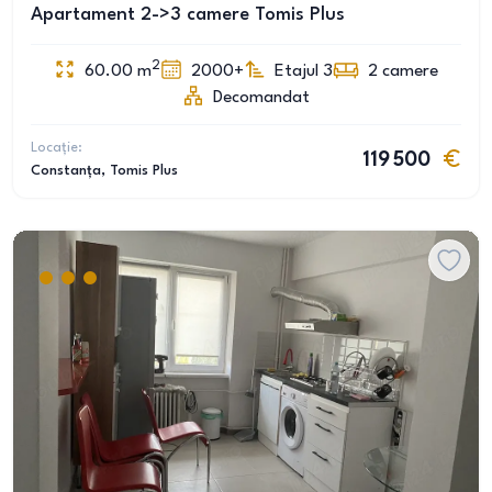
Apartament 2->3 camere Tomis Plus
2
60.00
m
2000+
Etajul 3
2
camere
Decomandat
Locație:
119 500
Constanța
, Tomis Plus