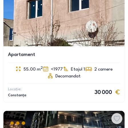
Apartament
2
55.00
m
<1977
Etajul 1
2
camere
Decomandat
Locație:
30 000
Constanța