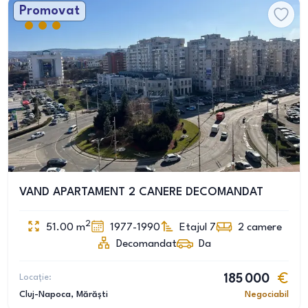
Promovat
VAND APARTAMENT 2 CANERE DECOMANDAT
2
51.00
m
1977-1990
Etajul 7
2
camere
Decomandat
Da
Locație:
185 000
Cluj-Napoca
, Mărăști
Negociabil