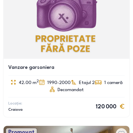
Vanzare garsoniera
2
42.00
m
1990-2000
Etajul 2
1
cameră
Decomandat
Locație:
120 000
Craiova
Promovat