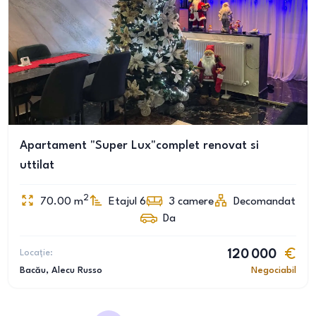
Apartament "Super Lux"complet renovat si
uttilat
2
70.00
m
Etajul 6
3
camere
Decomandat
Da
Locație:
120 000
Bacău
, Alecu Russo
Negociabil