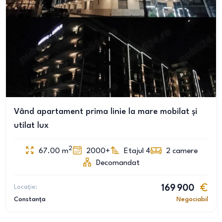
Vând apartament prima linie la mare mobilat și
utilat lux
2
67.00
m
2000+
Etajul 4
2
camere
Decomandat
Locație:
169 900
Constanța
Negociabil