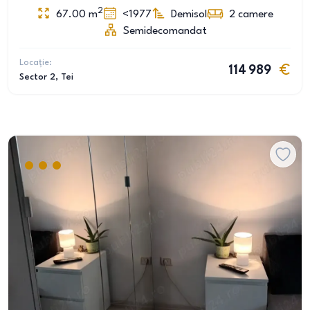
2
67.00
m
<1977
Demisol
2
camere
Semidecomandat
Locație:
114 989
Sector 2
, Tei