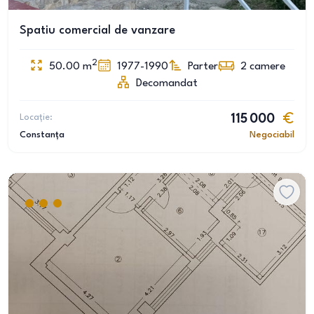
Spatiu comercial de vanzare
2
50.00
m
1977-1990
Parter
2
camere
Decomandat
Locație:
115 000
Constanța
Negociabil