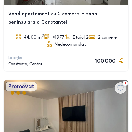
Vand apartament cu 2 camere in zona
peninsulara a Constantei
2
44.00
m
<1977
Etajul 2
2
camere
Nedecomandat
Locație:
100 000
Constanța
, Centru
1
Promovat