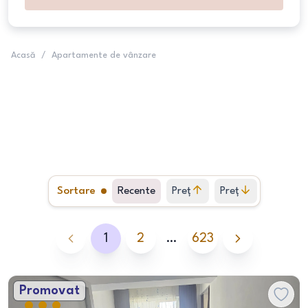
Acasă
/
Apartamente de vânzare
Sortare
Recente
Preț
Preț
crescător
descrescător
1
2
…
623
Promovat