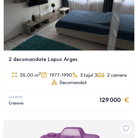
2 decomandate Lapus Arges
2
55.00
m
1977-1990
Etajul 3
2
camere
Decomandat
Locație:
129 000
Craiova