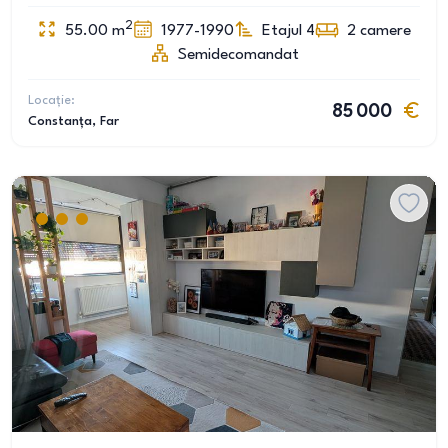
2
55.00
m
1977-1990
Etajul 4
2
camere
Semidecomandat
Locație:
85 000
Constanța
, Far