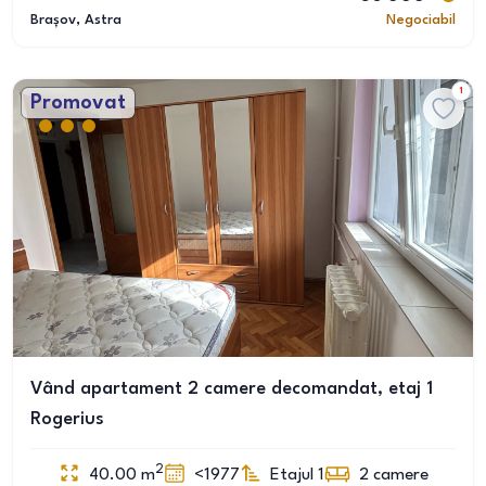
Brașov
, Astra
Negociabil
1
Promovat
Vând apartament 2 camere decomandat, etaj 1
Rogerius
2
40.00
m
<1977
Etajul 1
2
camere