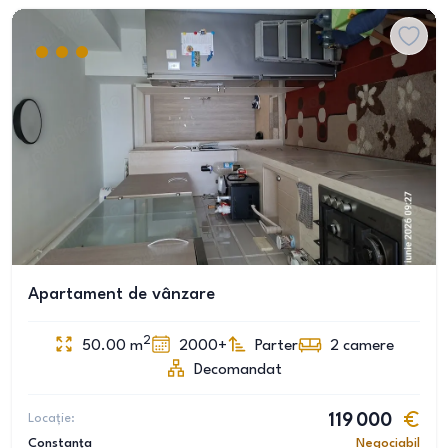
Apartament de vânzare
2
50.00
m
2000+
Parter
2
camere
Decomandat
Locație:
119 000
Constanța
Negociabil