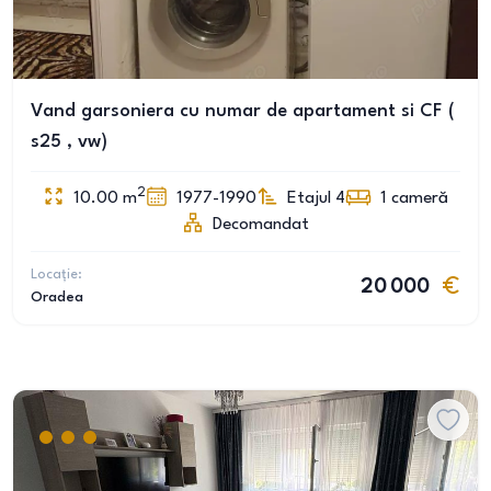
Vand garsoniera cu numar de apartament si CF (
s25 , vw)
2
10.00
m
1977-1990
Etajul 4
1
cameră
Decomandat
Locație:
20 000
Oradea