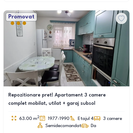
Promovat
Repozitionare pret! Apartament 3 camere
complet mobilat, utilat + garaj subsol
2
63.00
m
1977-1990
Etajul 4
3
camere
Semidecomandat
Da