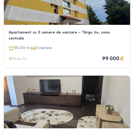
Apartament cu 3 camere de vanzare – Târgu Jiu, zona
centrala
55.00
m²
3
camere
99 000
Târgu Jiu