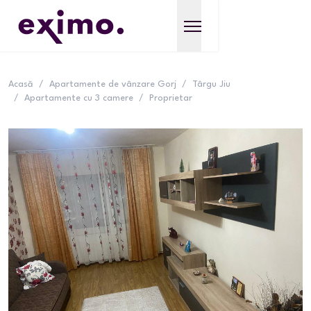
Acasă
/
Apartamente de vânzare Gorj
/
Târgu Jiu
/
Apartamente cu 3 camere
/
Proprietar