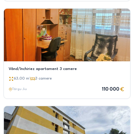
Vând/închiriez apartament 3 camere
63.00
m²
3
camere
110 000
Târgu Jiu