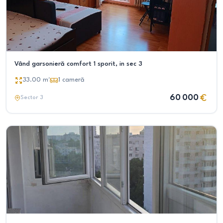
Vând garsonieră comfort 1 sporit, in sec 3
33.00
m²
1
cameră
60 000
Sector 3