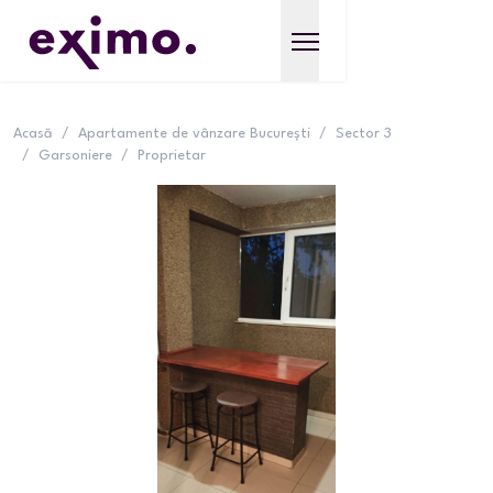
Acasă
/
Apartamente de vânzare București
/
Sector 3
/
Garsoniere
/
Proprietar