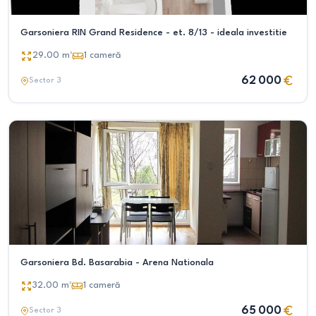
Garsoniera RIN Grand Residence - et. 8/13 - ideala investitie
29.00
m²
1
cameră
62 000
Sector 3
Garsoniera Bd. Basarabia - Arena Nationala
32.00
m²
1
cameră
65 000
Sector 3