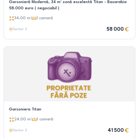
Garsonieră Modernă, 34 m² zonă excelentă Titan - Basarabia
58.000 euro ( negociabil )
34.00
m²
1
cameră
58 000
Sector 3
Garsoniera Titan
24.00
m²
1
cameră
41 500
Sector 3