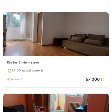
Dristor 5 min metrou
27.00
m²
1
cameră
67 000
Sector 3