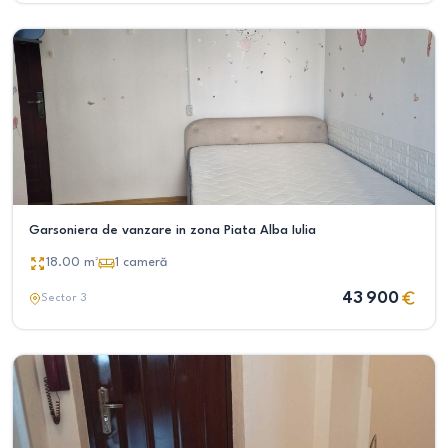
Garsoniera de vanzare in zona Piata Alba Iulia
18.00
m²
1
cameră
43 900
Sector 3