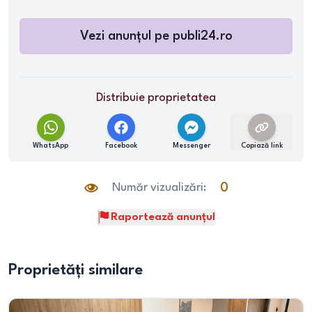
Vezi anunțul pe
publi24.ro
Distribuie proprietatea
WhatsApp
Facebook
Messenger
Copiază link
Număr vizualizări:
0
Raportează anunțul
Proprietăți similare