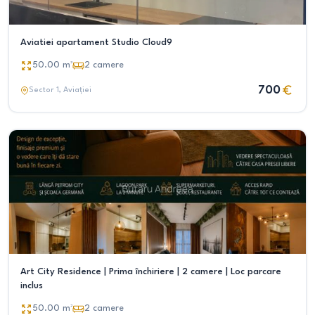
Aviatiei apartament Studio Cloud9
50.00
m²
2
camere
700
Sector 1
, Aviației
Art City Residence | Prima închiriere | 2 camere | Loc parcare
inclus
50.00
m²
2
camere