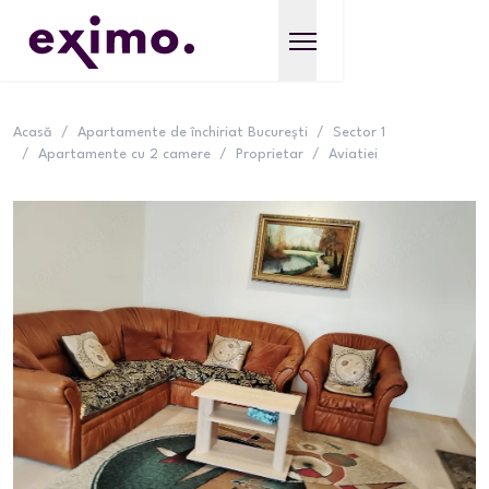
Acasă
/
Apartamente de închiriat București
/
Sector 1
/
Apartamente cu 2 camere
/
Proprietar
/
Aviatiei