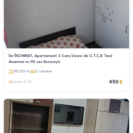
De ÎNCHIRIAT, Apartament 2 Cam,Vizavi de U.T.C.B Teiul
doamnei nr.110 sec București
45.00
m²
2
camere
450
Sector 2
, Tei