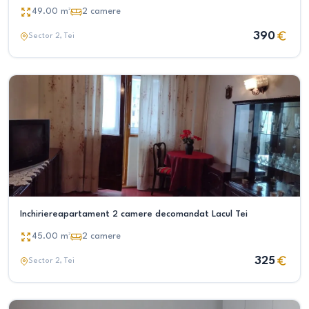
49.00
m²
2
camere
390
Sector 2
, Tei
Inchiriereapartament 2 camere decomandat Lacul Tei
45.00
m²
2
camere
325
Sector 2
, Tei