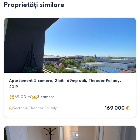
Proprietăți similare
Apartament 3 camere, 2 băi, 69mp utili, Theodor Pallady,
2019
69.00
m²
3
camere
169 000
Sector 3
, Theodor Pallady