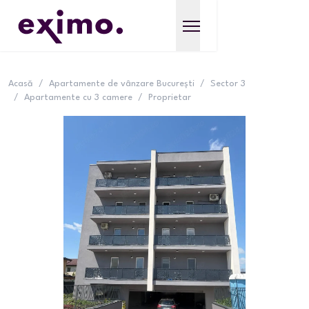
Acasă
/
Apartamente de vânzare București
/
Sector 3
/
Apartamente cu 3 camere
/
Proprietar