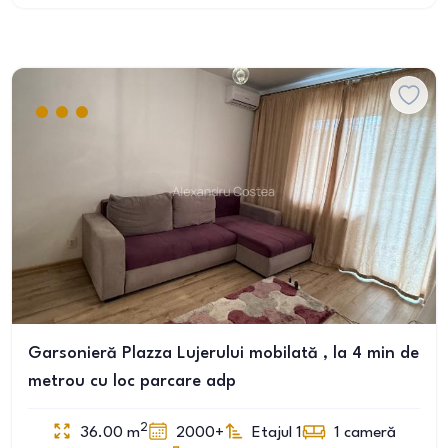
Garsonieră Plazza Lujerului mobilată , la 4 min de
metrou cu loc parcare adp
2
36.00
m
2000+
Etajul 1
1
cameră