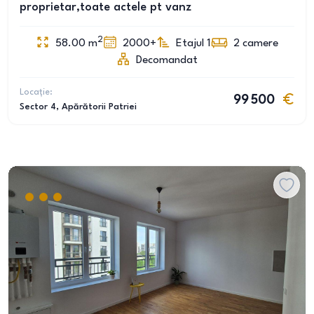
proprietar,toate actele pt vanz
2
58.00
m
2000+
Etajul 1
2
camere
Decomandat
Locație:
99 500
Sector 4
, Apărătorii Patriei