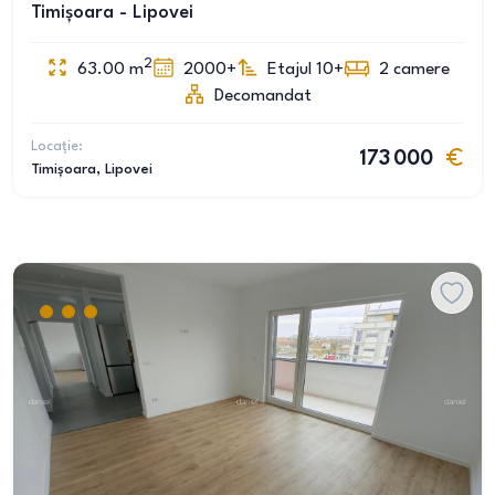
Timișoara - Lipovei
2
63.00
m
2000+
Etajul 10+
2
camere
Decomandat
Locație:
173 000
Timișoara
, Lipovei