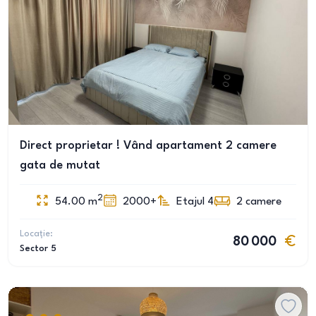
Direct proprietar ! Vând apartament 2 camere
gata de mutat
2
54.00
m
2000+
Etajul 4
2
camere
Locație:
80 000
Sector 5