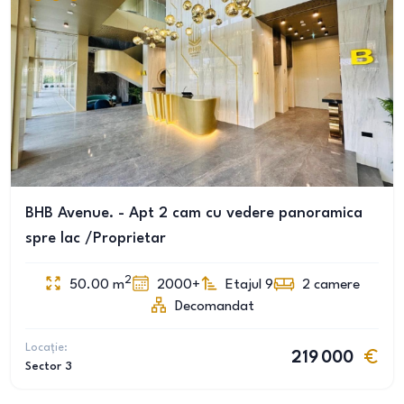
BHB Avenue. - Apt 2 cam cu vedere panoramica
spre lac /Proprietar
2
50.00
m
2000+
Etajul 9
2
camere
Decomandat
Locație:
219 000
Sector 3