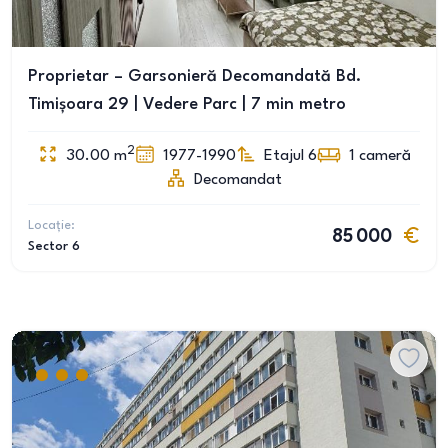
Proprietar – Garsonieră Decomandată Bd.
Timișoara 29 | Vedere Parc | 7 min metro
2
30.00
m
1977-1990
Etajul 6
1
cameră
Decomandat
Locație:
85 000
Sector 6