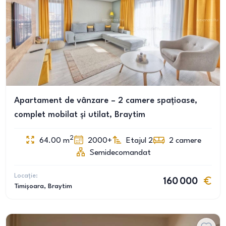
Apartament de vânzare – 2 camere spațioase,
complet mobilat și utilat, Braytim
2
64.00
m
2000+
Etajul 2
2
camere
Semidecomandat
Locație:
160 000
Timișoara
, Braytim