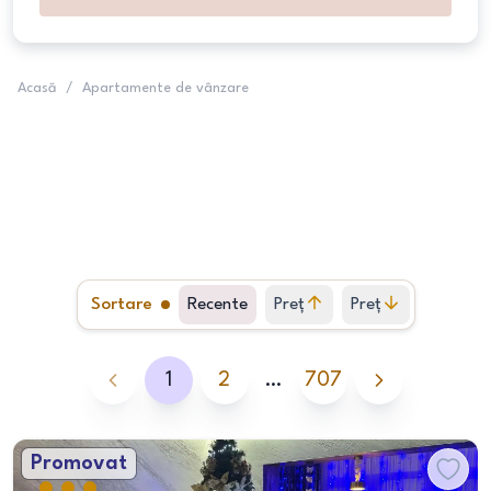
Acasă
/
Apartamente de vânzare
Sortare
Recente
Preț
Preț
crescător
descrescător
1
2
…
707
Promovat