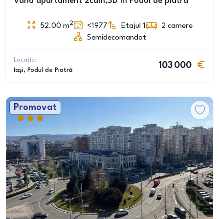
Vând apartament 2cam,SD în Podul de piatra
2
52.00
m
<1977
Etajul 1
2
camere
Semidecomandat
Locație:
103 000
Iași
, Podul de Piatră
Promovat