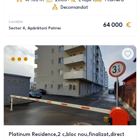
47.00
m
2000+
Etajul 1
1
cameră
Decomandat
Locație:
64 000
Sector 4
, Apărătorii Patriei
Platinum Residence,2 c,bloc nou,finalizat,direct