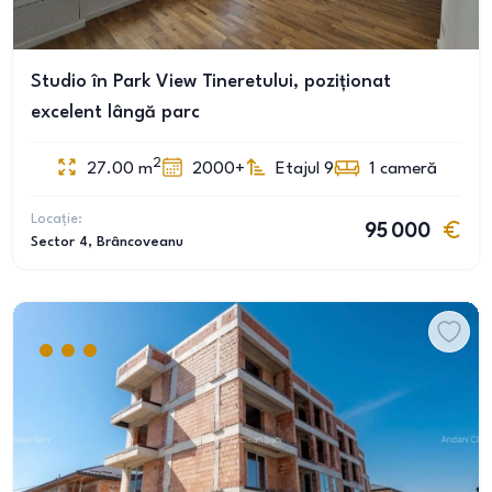
Studio în Park View Tineretului, poziționat
excelent lângă parc
2
27.00
m
2000+
Etajul 9
1
cameră
Locație:
95 000
Sector 4
, Brâncoveanu