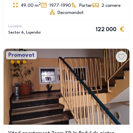
2
49.00
m
1977-1990
Parter
2
camere
Decomandat
Locație:
122 000
Sector 6
, Lujerului
Promovat