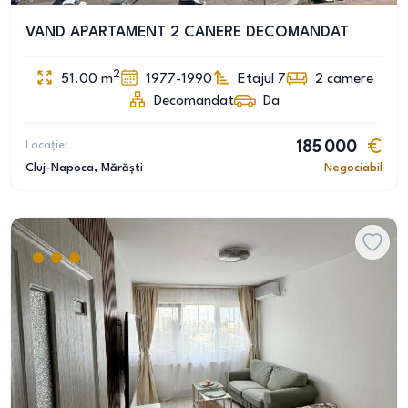
VAND APARTAMENT 2 CANERE DECOMANDAT
2
51.00
m
1977-1990
Etajul 7
2
camere
Decomandat
Da
Locație:
185 000
Cluj-Napoca
, Mărăști
Negociabil