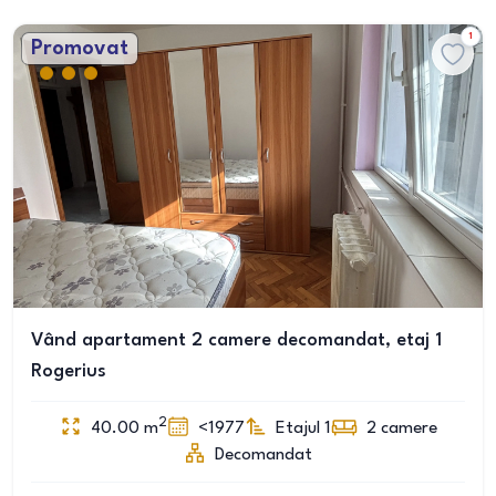
1
Promovat
Vând apartament 2 camere decomandat, etaj 1
Rogerius
2
40.00
m
<1977
Etajul 1
2
camere
Decomandat