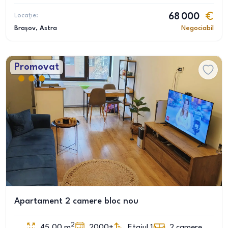
Locație:
68 000
Brașov
, Astra
Negociabil
Promovat
Apartament 2 camere bloc nou
2
45.00
m
2000+
Etajul 1
2
camere