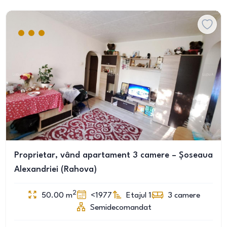
Proprietar, vând apartament 3 camere – Șoseaua
Alexandriei (Rahova)
2
50.00
m
<1977
Etajul 1
3
camere
Semidecomandat