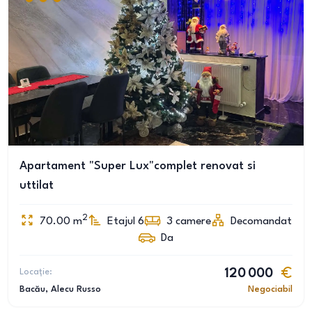
Apartament "Super Lux"complet renovat si
uttilat
2
70.00
m
Etajul 6
3
camere
Decomandat
Da
Locație:
120 000
Bacău
, Alecu Russo
Negociabil