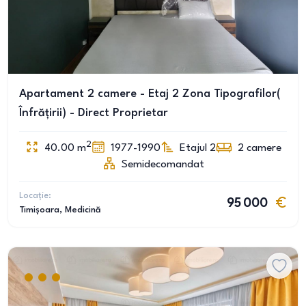
Apartament 2 camere - Etaj 2 Zona Tipografilor(
Înfrățirii) - Direct Proprietar
2
40.00
m
1977-1990
Etajul 2
2
camere
Semidecomandat
Locație:
95 000
Timișoara
, Medicină