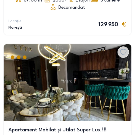
67.00
m
2000+
Etajul 1
3
camere
Decomandat
Locație:
129 950
Florești
Apartament Mobilat și Utilat Super Lux !!!