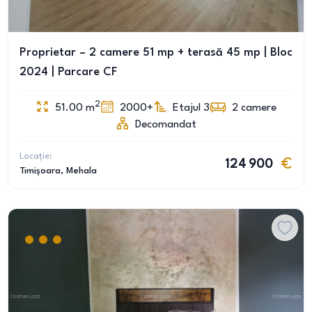
Proprietar – 2 camere 51 mp + terasă 45 mp | Bloc
2024 | Parcare CF
2
51.00
m
2000+
Etajul 3
2
camere
Decomandat
Locație:
124 900
Timișoara
, Mehala