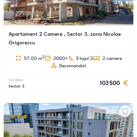
Apartament 2 Camere , Sector 3, zona Nicolae
Grigorescu
2
57.00
m
2000+
Etajul 3
2
camere
Decomandat
Locație:
103 500
Sector 3