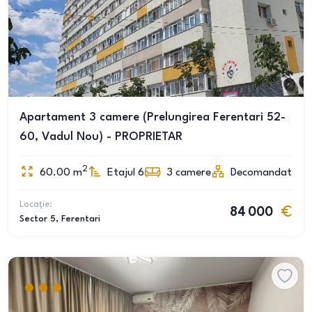
Apartament 3 camere (Prelungirea Ferentari 52-
60, Vadul Nou) - PROPRIETAR
2
60.00
m
Etajul 6
3
camere
Decomandat
Locație:
84 000
Sector 5
, Ferentari