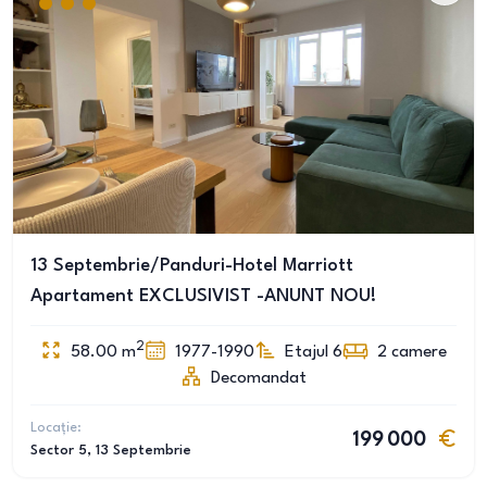
13 Septembrie/Panduri-Hotel Marriott
Apartament EXCLUSIVIST -ANUNT NOU!
2
58.00
m
1977-1990
Etajul 6
2
camere
Decomandat
Locație:
199 000
Sector 5
, 13 Septembrie