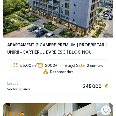
APARTAMENT 2 CAMERE PREMIUM | PROPRIETAR |
UNIRII –CARTIERUL EVREIESC | BLOC NOU
2
55.00
m
2000+
Etajul 2
2
camere
Decomandat
Locație:
245 000
Sector 3
, Unirii