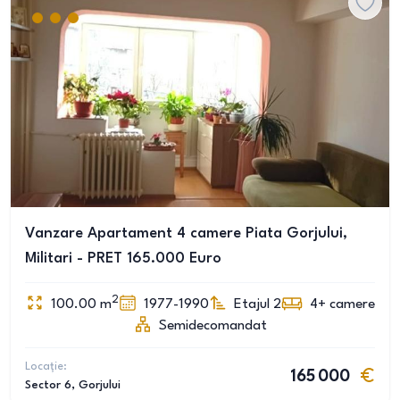
Vanzare Apartament 4 camere Piata Gorjului,
Militari - PRET 165.000 Euro
2
100.00
m
1977-1990
Etajul 2
4+
camere
Semidecomandat
Locație:
165 000
Sector 6
, Gorjului