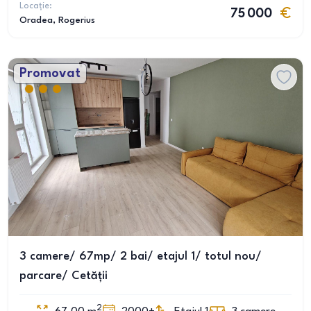
Locație:
75 000
Oradea
, Rogerius
Promovat
3 camere/ 67mp/ 2 bai/ etajul 1/ totul nou/
parcare/ Cetății
2